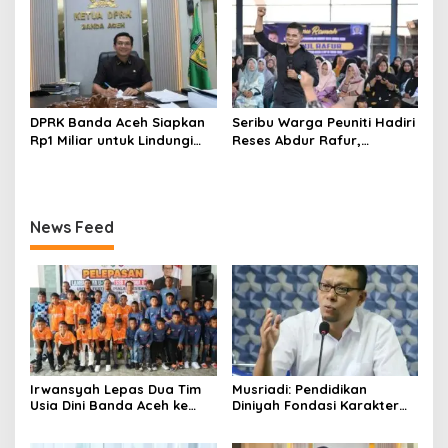
DPRK Banda Aceh Siapkan
Seribu Warga Peuniti Hadiri
Rp1 Miliar untuk Lindungi
Reses Abdur Rafur,
5.400 Pekerja Rentan
Infrastruktur Jadi Aspirasi
Utama
News Feed
Irwansyah Lepas Dua Tim
Musriadi: Pendidikan
Usia Dini Banda Aceh ke
Diniyah Fondasi Karakter
Festival Piala Presiden 2026
Generasi Banda Aceh