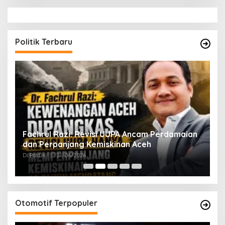
Politik Terbaru
ak
Fachrul Razi: Revisi UUPA Ancam Perdamaian
D
dan Perpanjang Kemiskinan Aceh
M
Di Politik
|
21/06/2026
Di 
Otomotif Terpopuler