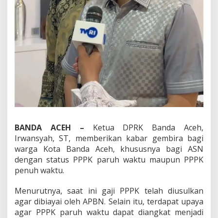
3
K
P
a
r
u
h
W
a
k
t
u
B
e
BANDA ACEH –
Ketua DPRK Banda Aceh,
r
Irwansyah, ST, memberikan kabar gembira bagi
p
e
warga Kota Banda Aceh, khususnya bagi ASN
l
dengan status PPPK paruh waktu maupun PPPK
u
penuh waktu.
a
n
Menurutnya, saat ini gaji PPPK telah diusulkan
g
J
agar dibiayai oleh APBN. Selain itu, terdapat upaya
a
agar PPPK paruh waktu dapat diangkat menjadi
d