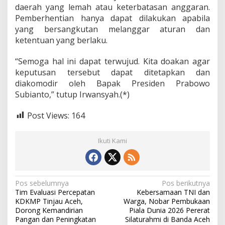
daerah yang lemah atau keterbatasan anggaran.
Pemberhentian hanya dapat dilakukan apabila
yang bersangkutan melanggar aturan dan
ketentuan yang berlaku.
“Semoga hal ini dapat terwujud. Kita doakan agar
keputusan tersebut dapat ditetapkan dan
diakomodir oleh Bapak Presiden Prabowo
Subianto,” tutup Irwansyah.(*)
Post Views:
164
Ikuti Kami
N
Pos sebelumnya
Pos berikutnya
Tim Evaluasi Percepatan
Kebersamaan TNI dan
a
KDKMP Tinjau Aceh,
Warga, Nobar Pembukaan
v
Dorong Kemandirian
Piala Dunia 2026 Pererat
Pangan dan Peningkatan
Silaturahmi di Banda Aceh