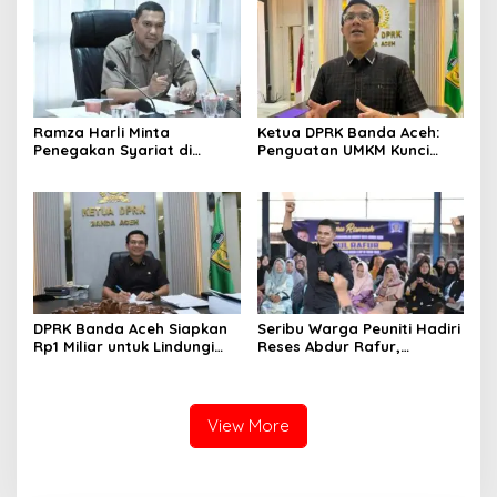
Ramza Harli Minta
Ketua DPRK Banda Aceh:
Penegakan Syariat di
Penguatan UMKM Kunci
Banda Aceh Transparan
Kebangkitan Ekonomi Kota
dan Tanpa Intervensi
DPRK Banda Aceh Siapkan
Seribu Warga Peuniti Hadiri
Rp1 Miliar untuk Lindungi
Reses Abdur Rafur,
5.400 Pekerja Rentan
Infrastruktur Jadi Aspirasi
Utama
View More