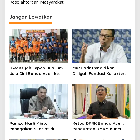
i
Kesejahteraan Masyarakat
g
Jangan Lewatkan
a
s
i
p
o
s
Irwansyah Lepas Dua Tim
Musriadi: Pendidikan
Usia Dini Banda Aceh ke
Diniyah Fondasi Karakter
Festival Piala Presiden 2026
Generasi Banda Aceh
Ramza Harli Minta
Ketua DPRK Banda Aceh:
Penegakan Syariat di
Penguatan UMKM Kunci
Banda Aceh Transparan
Kebangkitan Ekonomi Kota
dan Tanpa Intervensi