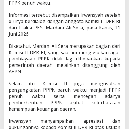
PPPK penuh waktu.
i
P
Informasi tersebut disampaikan Irwansyah setelah
e
n
dirinya berdialog dengan anggota Komisi II DPR RI
u
dari Fraksi PKS, Mardani Ali Sera, pada Kamis, 11
h
Juni 2026.
W
a
Diketahui, Mardani Ali Sera merupakan bagian dari
k
t
Komisi II DPR RI, yang saat ini mengusulkan agar
u
pembiayaan PPPK tidak lagi dibebankan kepada
,
pemerintah daerah, melainkan ditanggung oleh
B
APBN.
e
r
i
Selain itu, Komisi II juga mengusulkan
A
pengangkatan PPPK paruh waktu menjadi PPPK
p
penuh waktu serta mencegah adanya
r
pemberhentian PPPK akibat keterbatasan
e
s
kemampuan keuangan daerah.
i
a
Irwansyah menyampaikan apresiasi dan
s
dukungannya kepada Komisi II DPR RI atas usulan
i