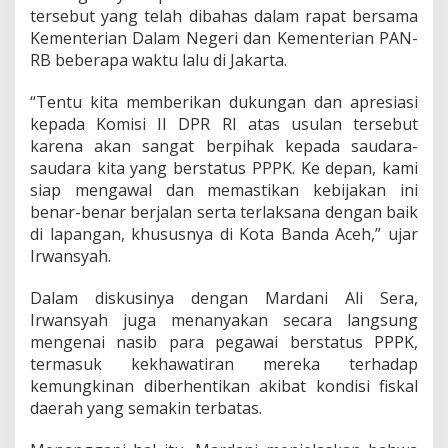
tersebut yang telah dibahas dalam rapat bersama
K
o
Kementerian Dalam Negeri dan Kementerian PAN-
m
RB beberapa waktu lalu di Jakarta.
i
s
“Tentu kita memberikan dukungan dan apresiasi
i
kepada Komisi II DPR RI atas usulan tersebut
I
I
karena akan sangat berpihak kepada saudara-
D
saudara kita yang berstatus PPPK. Ke depan, kami
P
siap mengawal dan memastikan kebijakan ini
R
benar-benar berjalan serta terlaksana dengan baik
R
di lapangan, khususnya di Kota Banda Aceh,” ujar
I
Irwansyah.
Dalam diskusinya dengan Mardani Ali Sera,
Irwansyah juga menanyakan secara langsung
mengenai nasib para pegawai berstatus PPPK,
termasuk kekhawatiran mereka terhadap
kemungkinan diberhentikan akibat kondisi fiskal
daerah yang semakin terbatas.