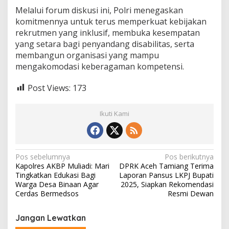
Melalui forum diskusi ini, Polri menegaskan
komitmennya untuk terus memperkuat kebijakan
rekrutmen yang inklusif, membuka kesempatan
yang setara bagi penyandang disabilitas, serta
membangun organisasi yang mampu
mengakomodasi keberagaman kompetensi.
Post Views:
173
Ikuti Kami
N
Pos sebelumnya
Pos berikutnya
Kapolres AKBP Muliadi: Mari
DPRK Aceh Tamiang Terima
a
Tingkatkan Edukasi Bagi
Laporan Pansus LKPJ Bupati
v
Warga Desa Binaan Agar
2025, Siapkan Rekomendasi
Cerdas Bermedsos
Resmi Dewan
i
g
Jangan Lewatkan