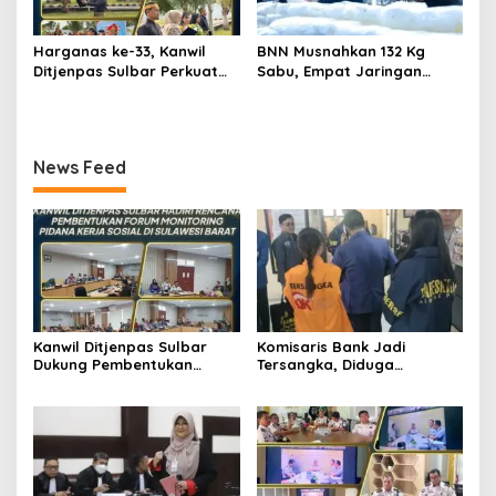
Harganas ke-33, Kanwil
BNN Musnahkan 132 Kg
Ditjenpas Sulbar Perkuat
Sabu, Empat Jaringan
Peran Keluarga Wujudkan
Narkoba Digulung
SDM Berintegritas
News Feed
Kanwil Ditjenpas Sulbar
Komisaris Bank Jadi
Dukung Pembentukan
Tersangka, Diduga
Forum Monitoring Pidana
Salurkan Kredit Fiktif Rp14,8
Kerja Sosial
M