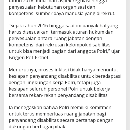
tahun 2016, mulai dari aspek regulasi hingga
S
penyesuaian kebutuhan organisasi dan
i
kompetensi sumber daya manusia yang direkrut.
a
p
k
“Sejak tahun 2016 hingga saat ini banyak hal yang
a
harus disesuaikan, termasuk aturan hukum dan
n
penyesuaian antara ruang jabatan dengan
P
kompetensi dari rekrutan kelompok disabilitas
e
r
untuk bisa menjadi bagian dari anggota Polri,” ujar
l
Brigjen Pol. Erthel.
u
a
Menurutnya, proses inklusi tidak hanya menuntut
s
kesiapan penyandang disabilitas untuk beradaptasi
a
n
dengan lingkungan kerja Polri, tetapi juga
R
kesiapan seluruh personel Polri untuk bekerja
u
bersama rekan-rekan penyandang disabilitas.
a
n
Ia menegaskan bahwa Polri memiliki komitmen
g
J
untuk terus memperluas ruang jabatan bagi
a
penyandang disabilitas secara bertahap dengan
b
dukungan berbagai pihak.
a