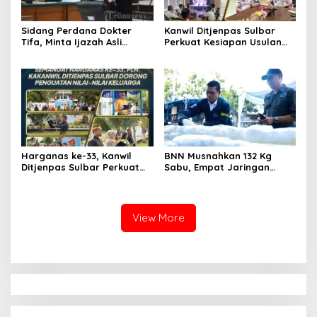
Sidang Perdana Dokter
Kanwil Ditjenpas Sulbar
Tifa, Minta Ijazah Asli
Perkuat Kesiapan Usulan
Jokowi Dihadirkan di
Amnesti Lanjutan
Pengadilan
Harganas ke-33, Kanwil
BNN Musnahkan 132 Kg
Ditjenpas Sulbar Perkuat
Sabu, Empat Jaringan
Peran Keluarga Wujudkan
Narkoba Digulung
SDM Berintegritas
View More