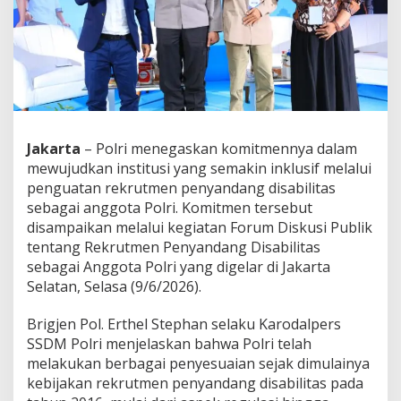
m
e
n
P
e
n
y
a
n
Jakarta
– Polri menegaskan komitmennya dalam
d
mewujudkan institusi yang semakin inklusif melalui
a
n
penguatan rekrutmen penyandang disabilitas
g
sebagai anggota Polri. Komitmen tersebut
D
disampaikan melalui kegiatan Forum Diskusi Publik
i
tentang Rekrutmen Penyandang Disabilitas
s
sebagai Anggota Polri yang digelar di Jakarta
a
b
Selatan, Selasa (9/6/2026).
i
l
Brigjen Pol. Erthel Stephan selaku Karodalpers
i
SSDM Polri menjelaskan bahwa Polri telah
t
melakukan berbagai penyesuaian sejak dimulainya
a
s
kebijakan rekrutmen penyandang disabilitas pada
,