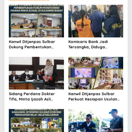
a
s
i
p
o
s
Kanwil Ditjenpas Sulbar
Komisaris Bank Jadi
Dukung Pembentukan
Tersangka, Diduga
Forum Monitoring Pidana
Salurkan Kredit Fiktif Rp14,8
Kerja Sosial
M
Sidang Perdana Dokter
Kanwil Ditjenpas Sulbar
Tifa, Minta Ijazah Asli
Perkuat Kesiapan Usulan
Jokowi Dihadirkan di
Amnesti Lanjutan
Pengadilan