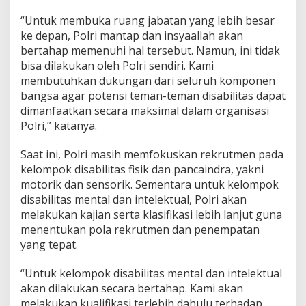
t
“Untuk membuka ruang jabatan yang lebih besar
a
n
ke depan, Polri mantap dan insyaallah akan
S
bertahap memenuhi hal tersebut. Namun, ini tidak
e
bisa dilakukan oleh Polri sendiri. Kami
c
membutuhkan dukungan dari seluruh komponen
a
bangsa agar potensi teman-teman disabilitas dapat
r
a
dimanfaatkan secara maksimal dalam organisasi
B
Polri,” katanya.
e
r
Saat ini, Polri masih memfokuskan rekrutmen pada
t
kelompok disabilitas fisik dan pancaindra, yakni
a
h
motorik dan sensorik. Sementara untuk kelompok
a
disabilitas mental dan intelektual, Polri akan
p
melakukan kajian serta klasifikasi lebih lanjut guna
menentukan pola rekrutmen dan penempatan
yang tepat.
“Untuk kelompok disabilitas mental dan intelektual
akan dilakukan secara bertahap. Kami akan
melakukan kualifikasi terlebih dahulu terhadap