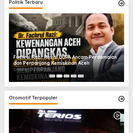
Politik Terbaru
ak
Fachrul Razi: Revisi UUPA Ancam Perdamaian
D
dan Perpanjang Kemiskinan Aceh
M
Di Politik
|
21/06/2026
Di 
Otomotif Terpopuler