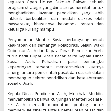
kegiatan Open House Sekolah Rakyat, sebuah
o
n
program strategis yang diinisiasi pemerintah untuk
g
menghadirkan layanan pendidikan yang lebih
P
inklusif, berkualitas, dan mudah diakses oleh
e
masyarakat, khususnya kelompok rentan dan
n
keluarga kurang mampu.
g
u
a
Penyambutan Menteri Sosial berlangsung penuh
t
keakraban dan semangat kolaborasi. Selain Wakil
a
Gubernur Aceh dan Kepala Dinas Pendidikan Aceh,
n
turut hadir Bupati Aceh Besar serta Kepala Dinas
P
r
Sosial Aceh. Kehadiran para pemangku
o
kepentingan tersebut mencerminkan kuatnya
g
sinergi antara pemerintah pusat dan daerah dalam
r
membangun sektor pendidikan dan kesejahteraan
a
m
sosial di Aceh.
S
e
Kepala Dinas Pendidikan Aceh, Murthala Muddin,
k
menyampaikan bahwa kunjungan Menteri Sosial RI
o
ke Aceh menjadi momentum penting untuk
l
a
memperkuat sinergi antara pemerintah pusat dan