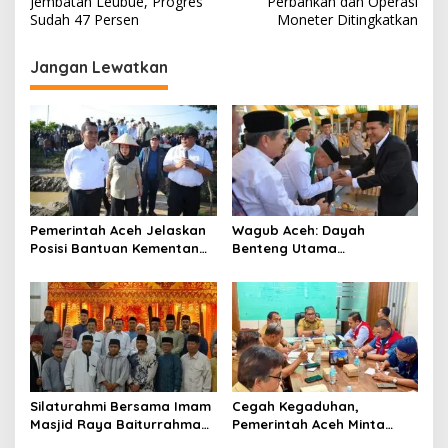
Jembatan Leubue, Progres
Perbankan dan Operasi
v
Sudah 47 Persen
Moneter Ditingkatkan
i
Jangan Lewatkan
g
a
s
i
p
o
Pemerintah Aceh Jelaskan
‎Wagub Aceh: Dayah
s
Posisi Bantuan Kementan
Benteng Utama
untuk Pemulihan Sawah
Membangun Generasi
dan Kebun
Beriman dan Berakhlak
‎Silaturahmi Bersama Imam
Cegah Kegaduhan,
Masjid Raya Baiturrahman,
Pemerintah Aceh Minta
Wagub Aceh Perkuat
Pertamina Perbaiki