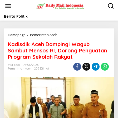
L
e
w
a
Berita Politik
t
i
k
Homepage
/
Pemerintah Aceh
K
e
a
k
Kadisdik Aceh Dampingi Wagub
d
o
i
n
Sambut Mensos RI, Dorong Penguatan
s
t
Program Sekolah Rakyat
d
e
i
n
Mul Yadi
09/06/2026
k
Pemerintah Aceh
205 Dilihat
A
c
e
h
D
a
m
p
i
n