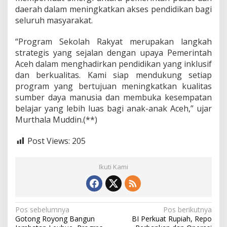
h
daerah dalam meningkatkan akses pendidikan bagi
R
seluruh masyarakat.
a
k
“Program Sekolah Rakyat merupakan langkah
y
a
strategis yang sejalan dengan upaya Pemerintah
t
Aceh dalam menghadirkan pendidikan yang inklusif
dan berkualitas. Kami siap mendukung setiap
program yang bertujuan meningkatkan kualitas
sumber daya manusia dan membuka kesempatan
belajar yang lebih luas bagi anak-anak Aceh,” ujar
Murthala Muddin.(**)
Post Views:
205
Ikuti Kami
N
Pos sebelumnya
Pos berikutnya
Gotong Royong Bangun
BI Perkuat Rupiah, Repo
a