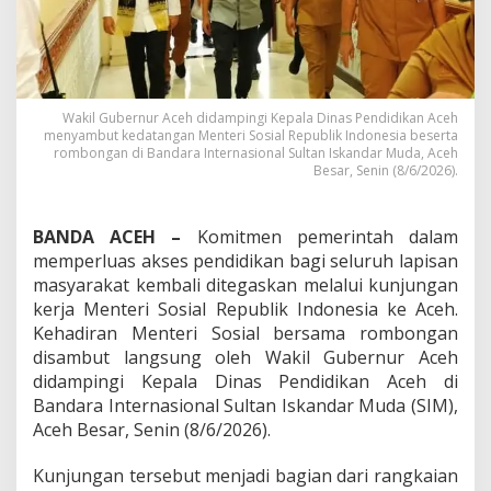
g
i
W
a
g
u
Wakil Gubernur Aceh didampingi Kepala Dinas Pendidikan Aceh
b
menyambut kedatangan Menteri Sosial Republik Indonesia beserta
S
rombongan di Bandara Internasional Sultan Iskandar Muda, Aceh
a
Besar, Senin (8/6/2026).
m
b
u
BANDA ACEH –
Komitmen pemerintah dalam
t
memperluas akses pendidikan bagi seluruh lapisan
M
masyarakat kembali ditegaskan melalui kunjungan
e
n
kerja Menteri Sosial Republik Indonesia ke Aceh.
s
Kehadiran Menteri Sosial bersama rombongan
o
disambut langsung oleh Wakil Gubernur Aceh
s
didampingi Kepala Dinas Pendidikan Aceh di
R
I
Bandara Internasional Sultan Iskandar Muda (SIM),
,
Aceh Besar, Senin (8/6/2026).
D
o
Kunjungan tersebut menjadi bagian dari rangkaian
r