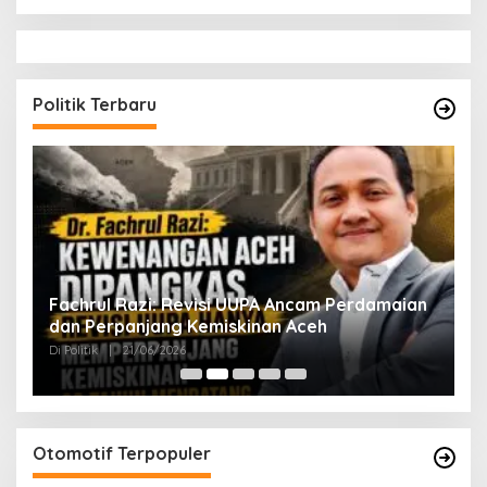
Politik Terbaru
ak
Fachrul Razi: Revisi UUPA Ancam Perdamaian
D
dan Perpanjang Kemiskinan Aceh
M
Di Politik
|
21/06/2026
Di 
Otomotif Terpopuler