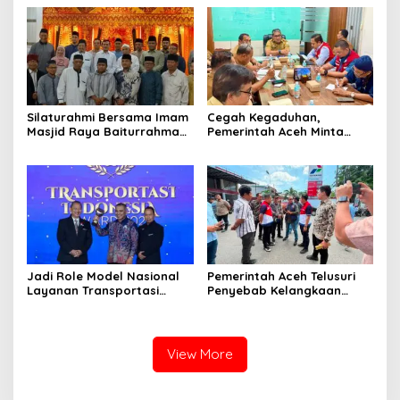
dan Kebun
Beriman dan Berakhlak
‎Silaturahmi Bersama Imam
Cegah Kegaduhan,
Masjid Raya Baiturrahman,
Pemerintah Aceh Minta
Wagub Aceh Perkuat
Pertamina Perbaiki
Sinergi dengan Ulama
Pelayanan SPBU
Jadi Role Model Nasional
Pemerintah Aceh Telusuri
Layanan Transportasi
Penyebab Kelangkaan
Publik Gratis, Mualem Raih
Semen dan BBM
Transportasi Indonesia
Award 2026
View More