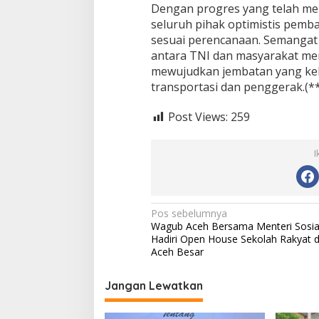
Dengan progres yang telah men
seluruh pihak optimistis pemb
sesuai perencanaan. Semangat 
antara TNI dan masyarakat me
mewujudkan jembatan yang kel
transportasi dan penggerak.(**
Post Views:
259
I
N
Pos sebelumnya
Wagub Aceh Bersama Menteri Sosia
a
Hadiri Open House Sekolah Rakyat d
v
Aceh Besar
i
Jangan Lewatkan
g
a