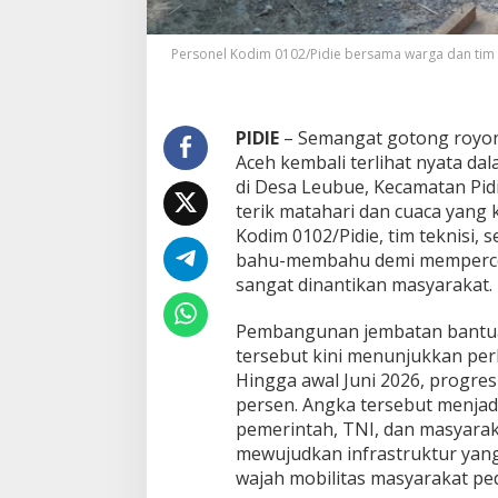
e
,
Personel Kodim 0102/Pidie bersama warga dan tim 
P
r
o
g
PIDIE
– Semangat gotong royong
r
e
Aceh kembali terlihat nyata d
s
di Desa Leubue, Kecamatan Pidi
S
terik matahari dan cuaca yang 
u
Kodim 0102/Pidie, tim teknisi, 
d
a
bahu-membahu demi mempercep
h
sangat dinantikan masyarakat.
4
7
Pembangunan jembatan bantuan
P
tersebut kini menunjukkan p
e
r
Hingga awal Juni 2026, progres
s
persen. Angka tersebut menjad
e
pemerintah, TNI, dan masyaraka
n
mewujudkan infrastruktur ya
wajah mobilitas masyarakat pe