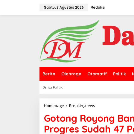
L
e
Sabtu, 8 Agustus 2026
Redaksi
w
a
t
i
k
e
k
o
n
t
e
n
Berita
Olahraga
Otomatif
Politik
Berita Politik
Homepage
/
Breakingnews
G
o
Gotong Royong Ba
t
o
Progres Sudah 47 P
n
g