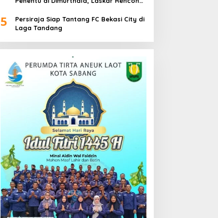
Penentu di Dimurthala, Laskar Rencong
Bidik Tiga Poin
5
Persiraja Siap Tantang FC Bekasi City di
Laga Tandang