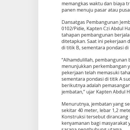
memangkas waktu dan biaya tr
panen menuju pasar atau pusat 
Dansatgas Pembangunan Jemba
0102/Pidie, Kapten Czi Abdul 
tahapan pembangunan berjalan
ditetapkan. Saat ini pekerjaan
di titik B, sementara pondasi di 
“Alhamdulillah, pembangunan b
menunjukkan perkembangan yang
pekerjaan telah memasuki tahap
sementara pondasi di titik A su
berikutnya adalah pemasangan 
jembatan,” ujar Kapten Abdul H
Menurutnya, jembatan yang se
sekitar 40 meter, lebar 1,2 met
Konstruksi tersebut dirancan
kenyamanan bagi masyarakat 
sarana penghubung utama.