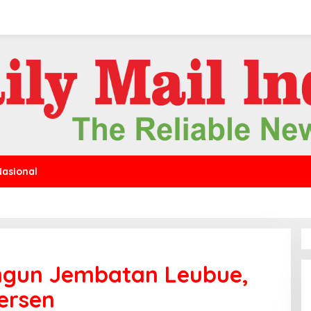
Nasional
ngun Jembatan Leubue,
ersen