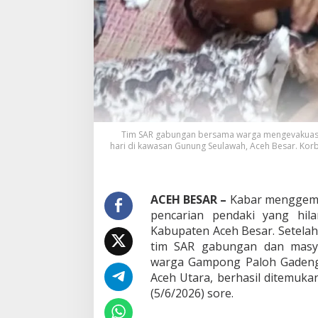
t
e
m
u
k
a
n
S
e
l
Tim SAR gabungan bersama warga mengevakuasi F
a
hari di kawasan Gunung Seulawah, Aceh Besar. Korb
m
a
t
S
ACEH BESAR –
Kabar menggembi
e
pencarian pendaki yang hil
t
e
Kabupaten Aceh Besar. Setelah
l
tim SAR gabungan dan masyar
a
warga Gampong Paloh Gadeng
h
Aceh Utara, berhasil ditemuk
L
i
(5/6/2026) sore.
m
a