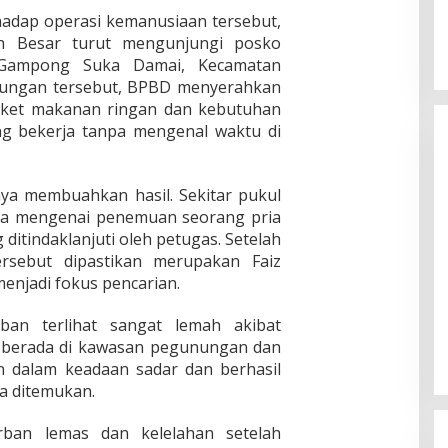
adap operasi kemanusiaan tersebut,
h Besar turut mengunjungi posko
Gampong Suka Damai, Kecamatan
jungan tersebut, BPBD menyerahkan
paket makanan ringan dan kebutuhan
ng bekerja tanpa mengenal waktu di
nya membuahkan hasil. Sekitar pukul
rga mengenai penemuan seorang pria
ditindaklanjuti oleh petugas. Setelah
 tersebut dipastikan merupakan Faiz
menjadi fokus pencarian.
rban terlihat sangat lemah akibat
ri berada di kawasan pegunungan dan
n dalam keadaan sadar dan berhasil
a ditemukan.
orban lemas dan kelelahan setelah