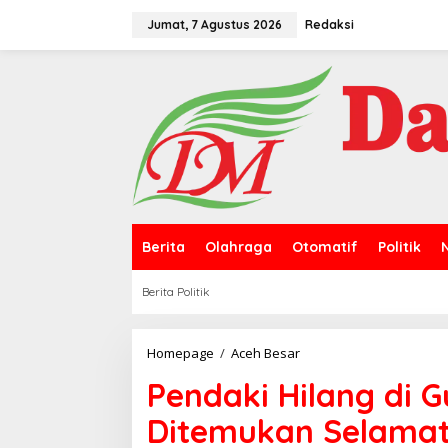
L
e
Jumat, 7 Agustus 2026
Redaksi
w
a
t
i
k
e
k
o
n
t
e
n
Berita
Olahraga
Otomatif
Politik
Berita Politik
Homepage
/
Aceh Besar
P
e
Pendaki Hilang di 
n
d
Ditemukan Selamat
a
k