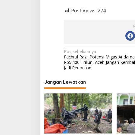
Post Views:
274
I
N
Pos sebelumnya
Fachrul Razi: Potensi Migas Andama
a
Rp5.400 Triliun, Aceh Jangan Kembal
v
Jadi Penonton
i
Jangan Lewatkan
g
a
s
i
p
o