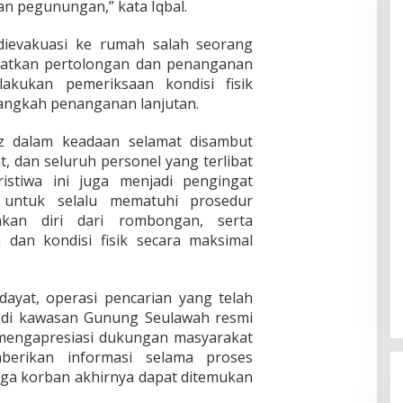
an pegunungan,” kata Iqbal.
 dievakuasi ke rumah salah seorang
patkan pertolongan dan penanganan
akukan pemeriksaan kondisi fisik
angkah penanganan lanjutan.
z dalam keadaan selamat disambut
, dan seluruh personel yang terlibat
ristiwa ini juga menjadi pengingat
 untuk selalu mematuhi prosedur
hkan diri dari rombongan, serta
dan kondisi fisik secara maksimal
.
ayat, operasi pencarian yang telah
i di kawasan Gunung Seulawah resmi
mengapresiasi dukungan masyarakat
erikan informasi selama proses
gga korban akhirnya dapat ditemukan