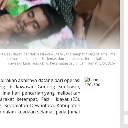
aiz Hidayat, pendaki asal Aceh Utara yang sempat hilang selama lima
an ditemukan dalam kondisi lemas dan kelelahan di lereng kaki gunung
kawasan Lam Teuba Dro, Kecamatan Seulimuem, Jumat (5/6/2026).
rakan akhirnya datang dari operasi
ang di kawasan Gunung Seulawah,
 lima hari pencarian yang melibatkan
akat setempat, Faiz Hidayat (23),
, Kecamatan Dewantara, Kabupaten
an dalam keadaan selamat pada Jumat