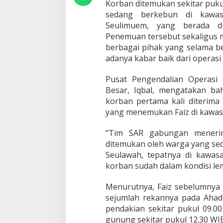
Korban ditemukan sekitar puku
H
sedang berkebun di kawa
a
Seulimuem, yang berada d
r
i
Penemuan tersebut sekaligus 
B
berbagai pihak yang selama be
e
adanya kabar baik dari operasi
r
t
Pusat Pengendalian Operasi
a
h
Besar, Iqbal, mengatakan b
a
korban pertama kali diterim
n
yang menemukan Faiz di kawas
d
i
“Tim SAR gabungan menerim
H
u
ditemukan oleh warga yang se
t
Seulawah, tepatnya di kawa
a
korban sudah dalam kondisi lema
n
Menurutnya, Faiz sebelumny
sejumlah rekannya pada Aha
pendakian sekitar pukul 09.0
gunung sekitar pukul 12.30 WIB