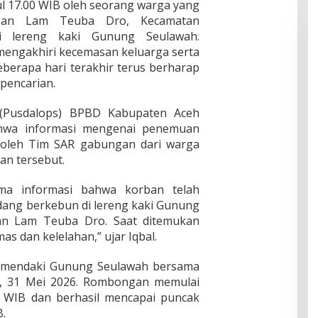
l 17.00 WIB oleh seorang warga yang
san Lam Teuba Dro, Kecamatan
i lereng kaki Gunung Seulawah.
mengakhiri kecemasan keluarga serta
berapa hari terakhir terus berharap
 pencarian.
 (Pusdalops) BPBD Kabupaten Aceh
ahwa informasi mengenai penemuan
a oleh Tim SAR gabungan dari warga
an tersebut.
a informasi bahwa korban telah
dang berkebun di lereng kaki Gunung
san Lam Teuba Dro. Saat ditemukan
s dan kelelahan,” ujar Iqbal.
a mendaki Gunung Seulawah bersama
d, 31 Mei 2026. Rombongan memulai
0 WIB dan berhasil mencapai puncak
.