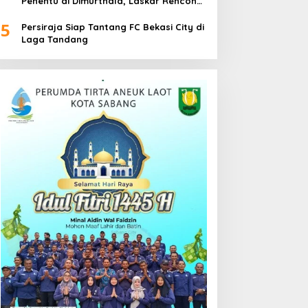
Penentu di Dimurthala, Laskar Rencong
Bidik Tiga Poin
5
Persiraja Siap Tantang FC Bekasi City di
Laga Tandang