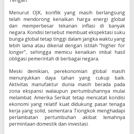
Tengah.
i
d
Menurut OJK, konflik yang masih berlangsung
D
telah mendorong kenaikan harga energi global
i
dan memperbesar tekanan inflasi di banyak
T
e
negara. Kondisi tersebut membuat ekspektasi suku
n
bunga global tetap tinggi dalam jangka waktu yang
g
lebih lama atau dikenal dengan istilah “higher for
a
longer”, sehingga memicu kenaikan imbal hasil
h
G
obligasi pemerintah di berbagai negara.
e
j
Meski demikian, perekonomian global masih
o
menunjukkan daya tahan yang cukup baik.
l
Aktivitas manufaktur dunia masih berada pada
a
k
zona ekspansi walaupun pertumbuhannya mulai
G
melambat. Amerika Serikat tetap mencatat kondisi
l
ekonomi yang relatif kuat didukung pasar tenaga
o
kerja yang solid, sementara Tiongkok menghadapi
b
perlambatan pertumbuhan akibat lemahnya
a
l
permintaan domestik dan investasi.