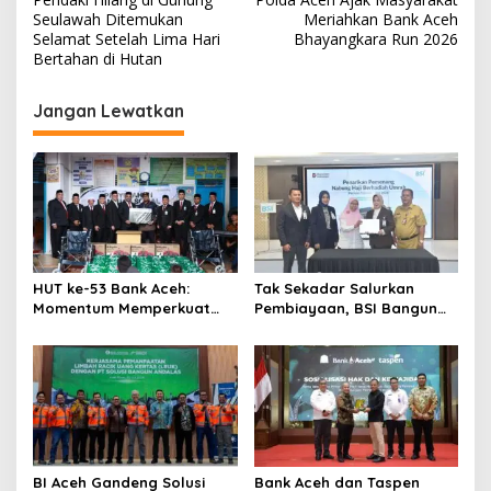
a
Seulawah Ditemukan
Meriahkan Bank Aceh
v
Selamat Setelah Lima Hari
Bhayangkara Run 2026
Bertahan di Hutan
i
g
Jangan Lewatkan
a
s
i
p
o
s
HUT ke-53 Bank Aceh:
Tak Sekadar Salurkan
Momentum Memperkuat
Pembiayaan, BSI Bangun
Amanah, Menumbuhkan
Ekosistem UMKM Nasional
Keberkahan Bagi Aceh
Bersama Danantara
BI Aceh Gandeng Solusi
Bank Aceh dan Taspen