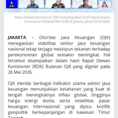
a
K
e
u
Ketua Dewan Komisioner OJK menyampaikan hasil Rapat Dewan
Komisioner Bulanan Mei 2026 di Jakarta, Jumat (5/6/2026).
a
n
g
a
JAKARTA
– Otoritas Jasa Keuangan (OJK)
n
menegaskan stabilitas sektor jasa keuangan
N
nasional tetap terjaga meskipun tekanan terhadap
a
perekonomian global semakin meningkat. Hal
s
i
tersebut disampaikan dalam hasil Rapat Dewan
o
Komisioner (RDK) Bulanan OJK yang digelar pada
n
26 Mei 2026.
a
l
OJK menilai berbagai indikator utama sektor jasa
T
e
keuangan menunjukkan ketahanan yang kuat di
t
tengah meningkatnya inflasi global, tingginya
a
harga energi dunia, serta volatilitas pasar
p
keuangan internasional yang dipicu konflik
S
geopolitik berkepanjangan di kawasan Timur
o
l