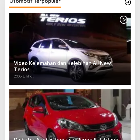
Otomotif Terpopuler
Video Kelemahan dan Kelebihan All New
Terios
2005 Dilihat
Daihatsu Santai Penjualan Sirion Kalah Jauh