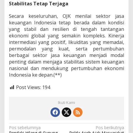
Stabilitas Tetap Terjaga
Secara keseluruhan, OJK menilai sektor jasa
keuangan Indonesia tetap berada dalam kondisi
yang stabil dan resilien di tengah tantangan
ekonomi global yang semakin kompleks. Kinerja
intermediasi yang positif, likuiditas yang memadai,
permodalan yang kuat, serta pertumbuhan
berbagai sektor jasa keuangan menjadi modal
penting dalam menjaga stabilitas sistem keuangan
nasional dan mendukung pertumbuhan ekonomi
Indonesia ke depan.(**)
Post Views:
194
Ikuti Kami
N
Pos sebelumnya
Pos berikutnya
Pendaki Hilang di Gunung
Polda Aceh Ajak Masyarakat