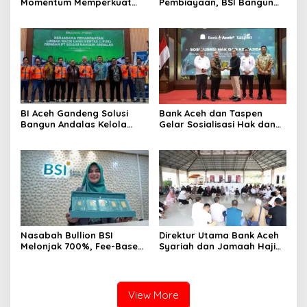
Momentum Memperkuat
Pembiayaan, BSI Bangun
Amanah, Menumbuhkan
Ekosistem UMKM Nasional
Keberkahan Bagi Aceh
Bersama Danantara
BI Aceh Gandeng Solusi
Bank Aceh dan Taspen
Bangun Andalas Kelola
Gelar Sosialisasi Hak dan
Limbah Uang Rupiah
Kewajiban serta Wirausaha
Ramah Lingkungan
Pintar bagi PNS Menjelang
Pensiun
Nasabah Bullion BSI
Direktur Utama Bank Aceh
Melonjak 700%, Fee-Based
Syariah dan Jamaah Haji
Income Bisnis Emas Naik
Kloter 2 Aceh Ziarahi
712%
Makam Habib Bugak,
Meneladani Semangat
Wakaf yang Mengalir
View More
Sepanjang Zaman