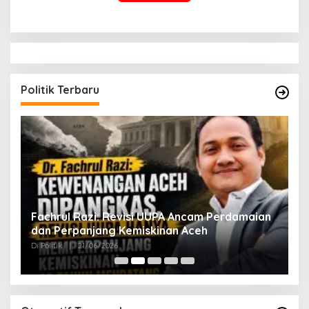
Politik Terbaru
ak
Fachrul Razi: Revisi UUPA Ancam Perdamaian
D
dan Perpanjang Kemiskinan Aceh
M
Di Politik
|
21/06/2026
Di 