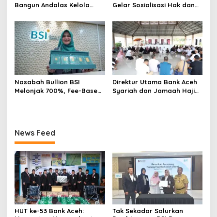
Bangun Andalas Kelola
Gelar Sosialisasi Hak dan
Limbah Uang Rupiah
Kewajiban serta Wirausaha
Ramah Lingkungan
Pintar bagi PNS Menjelang
Pensiun
Nasabah Bullion BSI
Direktur Utama Bank Aceh
Melonjak 700%, Fee-Based
Syariah dan Jamaah Haji
Income Bisnis Emas Naik
Kloter 2 Aceh Ziarahi
712%
Makam Habib Bugak,
Meneladani Semangat
Wakaf yang Mengalir
News Feed
Sepanjang Zaman
HUT ke-53 Bank Aceh:
Tak Sekadar Salurkan