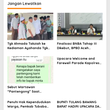
Jangan Lewatkan
a
s
i
p
o
s
Tgk Ahmada Takziah ke
Finalisasi BNBA Tahap III
Kediaman Ayahanda Tgk
Dikebut, BPBD Aceh
Zumadi di Peudada
Tamiang Libatkan Datok
Penghulu untuk Vervali
Upacara Welcome and
Stimulan Rumah
Farewell Parade Kapolres
Tulang Bawang Barat
Berlangsung Khidmat
Sebut Wartawan
“Pantengong” Saat
Dikonfirmasi, Kadisdik Aceh
Diduga Langgar Hukum &
Penuhi Hak Kependudukan
BUPATI TULANG BAWANG
Etika, DPR‑Provinsi,
Warga, Pemkab Tubaba
BARAT HADIRI UPACARA DAN
Gubernur dan PLLDA