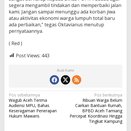
segera mengambil tindakan dan memperbaiki jalan
kami. Jangan sampai menunggu ada korban jiwa
atau aktivitas ekonomi warga lumpuh total baru
ada perbaikan,” tegas Oktavianus menutup
pernyataannya.
( Red )
Post Views:
443
Ikuti Kami
N
Pos sebelumnya
Pos berikutnya
Wagub Aceh Terima
Ribuan Warga Belum
a
Audiensi MPU, Bahas
Cairkan Bantuan Rumah,
v
Keseragaman Penerapan
BPBD Aceh Tamiang
Hukum Mawaris
Percepat Koordinasi Hingga
i
Tingkat Kampung
g