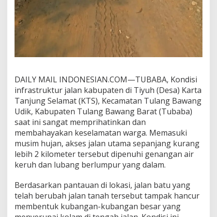
n
j
u
n
g
S
e
l
a
DAILY MAIL INDONESIAN.COM—TUBABA, Kondisi
m
infrastruktur jalan kabupaten di Tiyuh (Desa) Karta
a
Tanjung Selamat (KTS), Kecamatan Tulang Bawang
t
T
Udik, Kabupaten Tulang Bawang Barat (Tubaba)
u
saat ini sangat memprihatinkan dan
b
membahayakan keselamatan warga. Memasuki
a
musim hujan, akses jalan utama sepanjang kurang
b
lebih 2 kilometer tersebut dipenuhi genangan air
a
B
keruh dan lubang berlumpur yang dalam.
e
r
Berdasarkan pantauan di lokasi, jalan batu yang
u
telah berubah jalan tanah tersebut tampak hancur
b
membentuk kubangan-kubangan besar yang
a
h
menyerupai kolam di tengah jalan. Kondisi ini