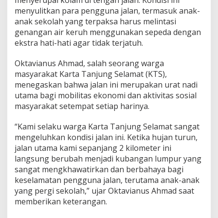
J
menyulitkan para pengguna jalan, termasuk anak-
a
anak sekolah yang terpaksa harus melintasi
d
genangan air keruh menggunakan sepeda dengan
i
K
ekstra hati-hati agar tidak terjatuh.
u
b
Oktavianus Ahmad, salah seorang warga
a
masyarakat Karta Tanjung Selamat (KTS),
n
menegaskan bahwa jalan ini merupakan urat nadi
g
a
utama bagi mobilitas ekonomi dan aktivitas sosial
n
masyarakat setempat setiap harinya.
L
u
“Kami selaku warga Karta Tanjung Selamat sangat
m
mengeluhkan kondisi jalan ini. Ketika hujan turun,
p
u
jalan utama kami sepanjang 2 kilometer ini
r
langsung berubah menjadi kubangan lumpur yang
sangat mengkhawatirkan dan berbahaya bagi
keselamatan pengguna jalan, terutama anak-anak
yang pergi sekolah,” ujar Oktavianus Ahmad saat
memberikan keterangan.