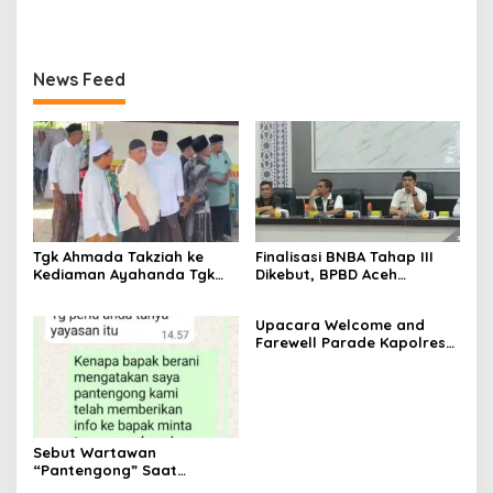
Gelar Sidang Isbat Nikah
SYUKURAN HARI
Diminta Segera Bertindak
Terpadu dan Teken MOU
BHAYANGKARA KE-80 TAHUN
Lintas Sektoral
2026
News Feed
Tgk Ahmada Takziah ke
Finalisasi BNBA Tahap III
Kediaman Ayahanda Tgk
Dikebut, BPBD Aceh
Zumadi di Peudada
Tamiang Libatkan Datok
Penghulu untuk Vervali
Upacara Welcome and
Stimulan Rumah
Farewell Parade Kapolres
Tulang Bawang Barat
Berlangsung Khidmat
Sebut Wartawan
“Pantengong” Saat
Dikonfirmasi, Kadisdik Aceh