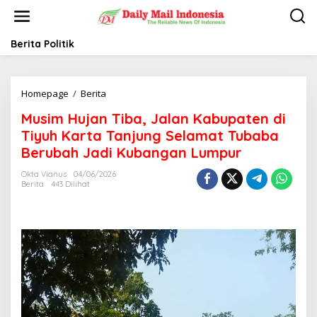
L
e
w
a
Berita Politik
t
i
k
Homepage
/
Berita
M
e
u
k
Musim Hujan Tiba, Jalan Kabupaten di
s
o
i
n
Tiyuh Karta Tanjung Selamat Tubaba
m
t
Berubah Jadi Kubangan Lumpur
H
e
u
n
Okta Vianus
04/06/2026
j
Berita
443 Dilihat
a
n
T
i
b
a
,
J
a
l