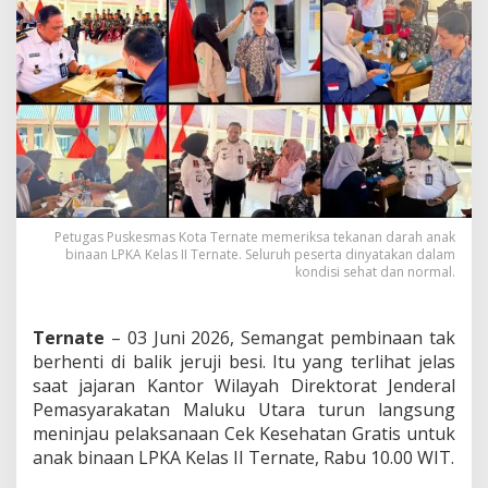
u
t
P
a
n
t
a
u
L
a
n
g
Petugas Puskesmas Kota Ternate memeriksa tekanan darah anak
s
binaan LPKA Kelas II Ternate. Seluruh peserta dinyatakan dalam
u
kondisi sehat dan normal.
n
g
C
Ternate
– 03 Juni 2026, Semangat pembinaan tak
e
berhenti di balik jeruji besi. Itu yang terlihat jelas
k
K
saat jajaran Kantor Wilayah Direktorat Jenderal
e
Pemasyarakatan Maluku Utara turun langsung
s
meninjau pelaksanaan Cek Kesehatan Gratis untuk
e
anak binaan LPKA Kelas II Ternate, Rabu 10.00 WIT.
h
a