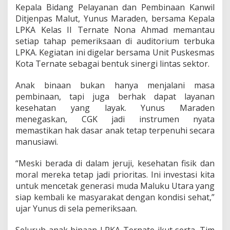
t
Kepala Bidang Pelayanan dan Pembinaan Kanwil
a
Ditjenpas Malut, Yunus Maraden, bersama Kepala
n
LPKA Kelas II Ternate Nona Ahmad memantau
G
setiap tahap pemeriksaan di auditorium terbuka
r
a
LPKA. Kegiatan ini digelar bersama Unit Puskesmas
t
Kota Ternate sebagai bentuk sinergi lintas sektor.
i
s
Anak binaan bukan hanya menjalani masa
A
pembinaan, tapi juga berhak dapat layanan
n
a
kesehatan yang layak. Yunus Maraden
k
menegaskan, CGK jadi instrumen nyata
B
memastikan hak dasar anak tetap terpenuhi secara
i
manusiawi.
n
a
a
“Meski berada di dalam jeruji, kesehatan fisik dan
n
moral mereka tetap jadi prioritas. Ini investasi kita
L
untuk mencetak generasi muda Maluku Utara yang
P
siap kembali ke masyarakat dengan kondisi sehat,”
K
ujar Yunus di sela pemeriksaan.
A
T
e