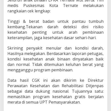
Seluruh anak binaan LPKA Ternate ikut serta. Tim
r
medis Puskesmas Kota Ternate melakukan
n
rangkaian cek lengkap:
a
t
e
Tinggi & berat badan untuk pantau tumbuh
kembang.Tekanan darah deteksi dini risiko
kesehatan penting untuk arah pembinaan
keterampilan, jaga kesehatan dasar sehari-hari.
Skrining penyakit menular dan kondisi darah,
Hasilnya melegakan. Berdasarkan laporan petugas,
kondisi kesehatan anak binaan dinyatakan baik
dan normal. Tidak ditemukan keluhan berat yang
mengganggu program pembinaan.
Data hasil CGK ini akan dikirim ke Direktur
Perawatan Kesehatan dan Rehabilitasi Ditjenpas
sebagai data dukung nasional. Tujuannya satu:
memastikan program kesehatan gratis berjalan
merata di semua UPT Pemasyarakatan.