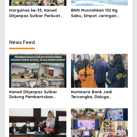
Harganas ke-33, Kanwil
BNN Musnahkan 132 Kg
Ditjenpas Sulbar Perkuat
Sabu, Empat Jaringan
Peran Keluarga Wujudkan
Narkoba Digulung
SDM Berintegritas
News Feed
Kanwil Ditjenpas Sulbar
Komisaris Bank Jadi
Dukung Pembentukan
Tersangka, Diduga
Forum Monitoring Pidana
Salurkan Kredit Fiktif Rp14,8
Kerja Sosial
M