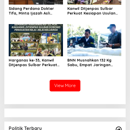
Sidang Perdana Dokter
Kanwil Ditjenpas Sulbar
Tifa, Minta Ijazah Asli
Perkuat Kesiapan Usulan
Jokowi Dihadirkan di
Amnesti Lanjutan
Pengadilan
Harganas ke-33, Kanwil
BNN Musnahkan 132 Kg
Ditjenpas Sulbar Perkuat
Sabu, Empat Jaringan
Peran Keluarga Wujudkan
Narkoba Digulung
SDM Berintegritas
View More
Politik Terbaru