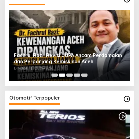
ak
Fachrul Razi: Revisi UUPA Ancam Perdamaian
D
dan Perpanjang Kemiskinan Aceh
M
Di Politik
|
21/06/2026
Di 
Otomotif Terpopuler