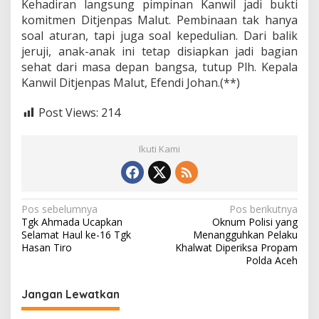
Kehadiran langsung pimpinan Kanwil jadi bukti
komitmen Ditjenpas Malut. Pembinaan tak hanya
soal aturan, tapi juga soal kepedulian. Dari balik
jeruji, anak-anak ini tetap disiapkan jadi bagian
sehat dari masa depan bangsa, tutup Plh. Kepala
Kanwil Ditjenpas Malut, Efendi Johan.(**)
Post Views:
214
Ikuti Kami
N
Pos sebelumnya
Pos berikutnya
Tgk Ahmada Ucapkan
Oknum Polisi yang
a
Selamat Haul ke-16 Tgk
Menangguhkan Pelaku
v
Hasan Tiro
Khalwat Diperiksa Propam
Polda Aceh
i
g
Jangan Lewatkan
a