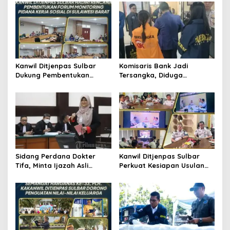
s
i
p
o
s
Kanwil Ditjenpas Sulbar
Komisaris Bank Jadi
Dukung Pembentukan
Tersangka, Diduga
Forum Monitoring Pidana
Salurkan Kredit Fiktif Rp14,8
Kerja Sosial
M
Sidang Perdana Dokter
Kanwil Ditjenpas Sulbar
Tifa, Minta Ijazah Asli
Perkuat Kesiapan Usulan
Jokowi Dihadirkan di
Amnesti Lanjutan
Pengadilan