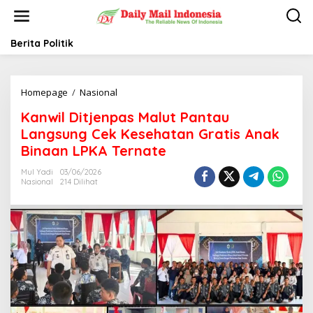
L
e
w
a
Berita Politik
t
i
k
Homepage
/
Nasional
K
e
a
k
Kanwil Ditjenpas Malut Pantau
n
o
w
n
Langsung Cek Kesehatan Gratis Anak
i
t
Binaan LPKA Ternate
l
e
D
n
Mul Yadi
03/06/2026
i
Nasional
214 Dilihat
t
j
e
n
p
a
s
M
a
l