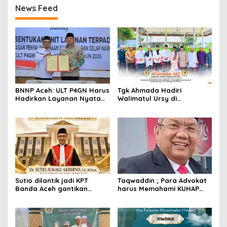
Juz Bil Ghaib
News Feed
BNNP Aceh: ULT P4GN Harus
Tgk Ahmada Hadiri
Hadirkan Layanan Nyata
Walimatul Ursy di
bagi Masyarakat
Samalanga, Pererat
Subulussalam
Silaturahmi dengan
Masyarakat
Sutio dilantik jadi KPT
Taqwaddin ; Para Advokat
Banda Aceh gantikan
harus Memahami KUHAP
Nursyam yang dimutasi
2026
sebagai KPT Banjarmasin