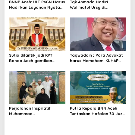
BNNP Aceh: ULT P4GN Harus
Tgk Ahmada Hadiri
Hadirkan Layanan Nyata
Walimatul Ursy di
bagi Masyarakat
Samalanga, Pererat
Subulussalam
Silaturahmi dengan
Masyarakat
Sutio dilantik jadi KPT
Taqwaddin ; Para Advokat
Banda Aceh gantikan
harus Memahami KUHAP
Nursyam yang dimutasi
2026
sebagai KPT Banjarmasin
Perjalanan Inspiratif
Putra Kepala BNN Aceh
Muhammad
Tuntaskan Hafalan 30 Juz
Habiburrahman bin Dedy
Al-Qur’an Bil Ghaib
Tabrani: Dari Santri Cilik di
Malaysia hingga Tasmi’ 30