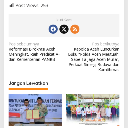
Post Views:
253
Ikuti Kami
N
Pos sebelumnya
Pos berikutnya
‎Reformasi Birokrasi Aceh
Kapolda Aceh Luncurkan
a
Meningkat, Raih Predikat A-
Buku “Polda Aceh Meutuah:
v
dari Kementerian PANRB
Sabe Ta Jaga Aceh Mulia”,
Perkuat Sinergi Budaya dan
i
Kamtibmas
g
Jangan Lewatkan
a
s
i
p
o
s