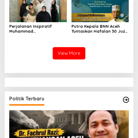
Perjalanan Inspiratif
Putra Kepala BNN Aceh
Muhammad
Tuntaskan Hafalan 30 Juz
Habiburrahman bin Dedy
Al-Qur’an Bil Ghaib
Tabrani: Dari Santri Cilik di
Malaysia hingga Tasmi’ 30
Juz Bil Ghaib
View More
Politik Terbaru