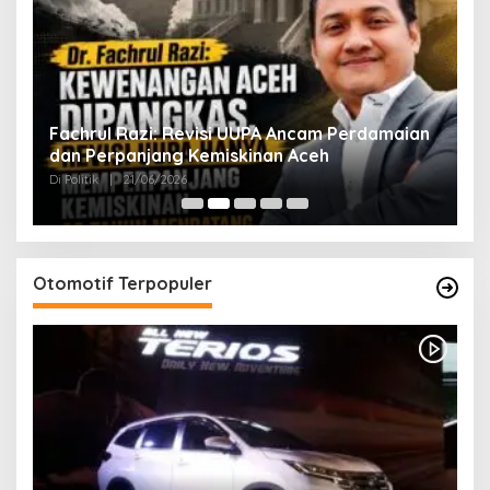
ak
Fachrul Razi: Revisi UUPA Ancam Perdamaian
D
dan Perpanjang Kemiskinan Aceh
M
Di Politik
|
21/06/2026
Di 
Otomotif Terpopuler