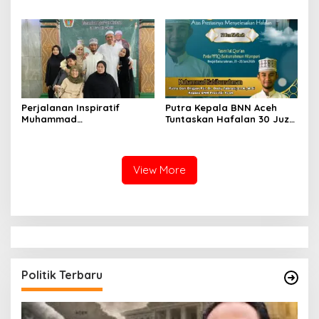
Nursyam yang dimutasi
2026
sebagai KPT Banjarmasin
Perjalanan Inspiratif
Putra Kepala BNN Aceh
Muhammad
Tuntaskan Hafalan 30 Juz
Habiburrahman bin Dedy
Al-Qur’an Bil Ghaib
Tabrani: Dari Santri Cilik di
Malaysia hingga Tasmi’ 30
Juz Bil Ghaib
View More
Politik Terbaru