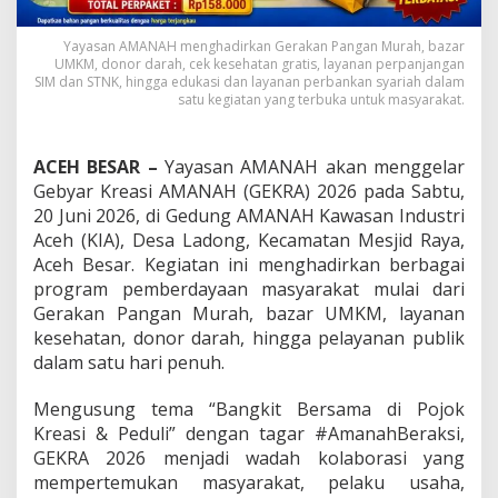
n
a
Yayasan AMANAH menghadirkan Gerakan Pangan Murah, bazar
n
UMKM, donor darah, cek kesehatan gratis, layanan perpanjangan
P
SIM dan STNK, hingga edukasi dan layanan perbankan syariah dalam
u
satu kegiatan yang terbuka untuk masyarakat.
b
l
i
ACEH BESAR –
Yayasan AMANAH akan menggelar
k
Gebyar Kreasi AMANAH (GEKRA) 2026 pada Sabtu,
d
i
20 Juni 2026, di Gedung AMANAH Kawasan Industri
A
Aceh (KIA), Desa Ladong, Kecamatan Mesjid Raya,
c
Aceh Besar. Kegiatan ini menghadirkan berbagai
e
program pemberdayaan masyarakat mulai dari
h
Gerakan Pangan Murah, bazar UMKM, layanan
B
e
kesehatan, donor darah, hingga pelayanan publik
s
dalam satu hari penuh.
a
r
Mengusung tema “Bangkit Bersama di Pojok
Kreasi & Peduli” dengan tagar #AmanahBeraksi,
GEKRA 2026 menjadi wadah kolaborasi yang
mempertemukan masyarakat, pelaku usaha,