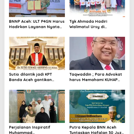
p
o
s
BNNP Aceh: ULT P4GN Harus
Tgk Ahmada Hadiri
Hadirkan Layanan Nyata
Walimatul Ursy di
bagi Masyarakat
Samalanga, Pererat
Subulussalam
Silaturahmi dengan
Masyarakat
Sutio dilantik jadi KPT
Taqwaddin ; Para Advokat
Banda Aceh gantikan
harus Memahami KUHAP
Nursyam yang dimutasi
2026
sebagai KPT Banjarmasin
Perjalanan Inspiratif
Putra Kepala BNN Aceh
Muhammad
Tuntaskan Hafalan 30 Juz