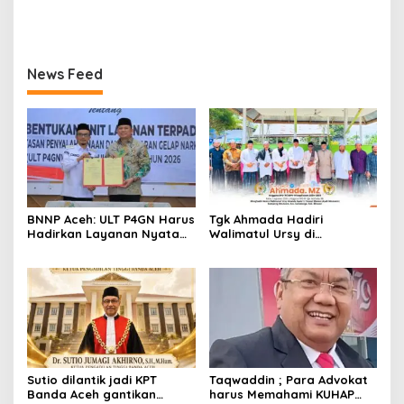
Habiburrahman bin Dedy
Al-Qur’an Bil Ghaib
Tabrani: Dari Santri Cilik di
Malaysia hingga Tasmi’ 30
Juz Bil Ghaib
News Feed
BNNP Aceh: ULT P4GN Harus
Tgk Ahmada Hadiri
Hadirkan Layanan Nyata
Walimatul Ursy di
bagi Masyarakat
Samalanga, Pererat
Subulussalam
Silaturahmi dengan
Masyarakat
Sutio dilantik jadi KPT
Taqwaddin ; Para Advokat
Banda Aceh gantikan
harus Memahami KUHAP