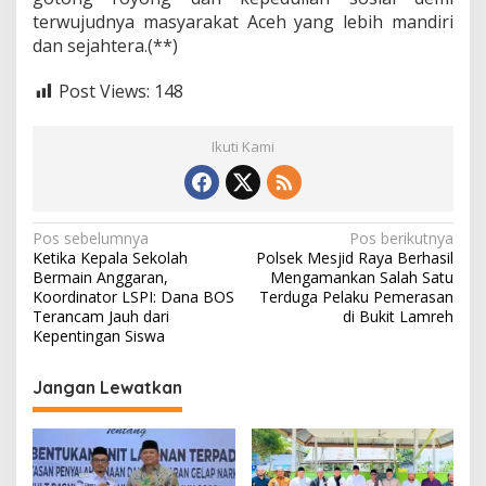
terwujudnya masyarakat Aceh yang lebih mandiri
dan sejahtera.(**)
Post Views:
148
Ikuti Kami
N
Pos sebelumnya
Pos berikutnya
Ketika Kepala Sekolah
Polsek Mesjid Raya Berhasil
a
Bermain Anggaran,
Mengamankan Salah Satu
v
Koordinator LSPI: Dana BOS
Terduga Pelaku Pemerasan
Terancam Jauh dari
di Bukit Lamreh
i
Kepentingan Siswa
g
Jangan Lewatkan
a
s
i