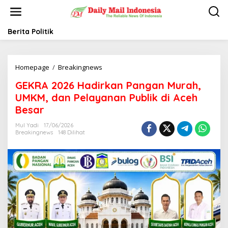
L
e
w
a
Berita Politik
t
i
k
Homepage
/
Breakingnews
G
e
E
k
GEKRA 2026 Hadirkan Pangan Murah,
K
o
R
n
UMKM, dan Pelayanan Publik di Aceh
A
t
Besar
2
e
0
n
Mul Yadi
17/06/2026
2
Breakingnews
148 Dilihat
6
H
a
d
i
r
k
a
n
P