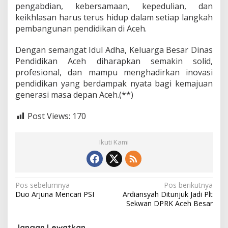
pengabdian, kebersamaan, kepedulian, dan
keikhlasan harus terus hidup dalam setiap langkah
pembangunan pendidikan di Aceh.
Dengan semangat Idul Adha, Keluarga Besar Dinas
Pendidikan Aceh diharapkan semakin solid,
profesional, dan mampu menghadirkan inovasi
pendidikan yang berdampak nyata bagi kemajuan
generasi masa depan Aceh.(**)
Post Views:
170
Ikuti Kami
N
Pos sebelumnya
Pos berikutnya
Duo Arjuna Mencari PSI
Ardiansyah Ditunjuk Jadi Plt
a
Sekwan DPRK Aceh Besar
v
Jangan Lewatkan