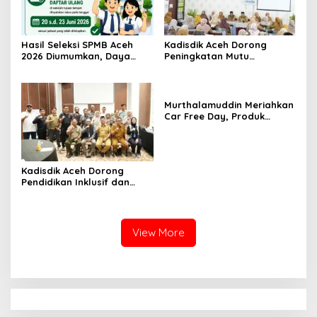
Hasil Seleksi SPMB Aceh
Kadisdik Aceh Dorong
2026 Diumumkan, Daya
Peningkatan Mutu
Tampung Sekolah Capai
Pendidikan di SMAN 8
127.973 Siswa
Banda Aceh
Murthalamuddin Meriahkan
Car Free Day, Produk
Kreatif Siswa SMK Aceh Curi
Perhatian
Kadisdik Aceh Dorong
Pendidikan Inklusif dan
Tangguh Pascabencana
View More