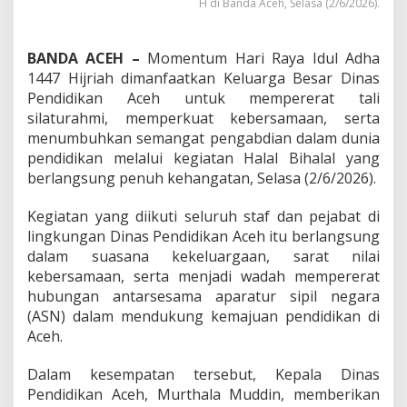
H di Banda Aceh, Selasa (2/6/2026).
h
a
l
BANDA ACEH –
Momentum Hari Raya Idul Adha
a
l
1447 Hijriah dimanfaatkan Keluarga Besar Dinas
I
Pendidikan Aceh untuk mempererat tali
d
silaturahmi, memperkuat kebersamaan, serta
u
menumbuhkan semangat pengabdian dalam dunia
l
A
pendidikan melalui kegiatan Halal Bihalal yang
d
berlangsung penuh kehangatan, Selasa (2/6/2026).
h
a
Kegiatan yang diikuti seluruh staf dan pejabat di
1
lingkungan Dinas Pendidikan Aceh itu berlangsung
4
4
dalam suasana kekeluargaan, sarat nilai
7
kebersamaan, serta menjadi wadah mempererat
H
hubungan antarsesama aparatur sipil negara
(ASN) dalam mendukung kemajuan pendidikan di
Aceh.
Dalam kesempatan tersebut, Kepala Dinas
Pendidikan Aceh, Murthala Muddin, memberikan