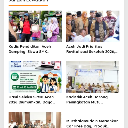
i
g
a
s
i
p
Kadis Pendidikan Aceh
Aceh Jadi Prioritas
o
Dampingi Siswa SMK
Revitalisasi Sekolah 2026,
s
Promosikan Produk Kreatif
Abdul Mu’ti Tegaskan
di Car Free Day Banda
Komitmen Pendidikan
Aceh
Bermutu
Hasil Seleksi SPMB Aceh
Kadisdik Aceh Dorong
2026 Diumumkan, Daya
Peningkatan Mutu
Tampung Sekolah Capai
Pendidikan di SMAN 8
127.973 Siswa
Banda Aceh
Murthalamuddin Meriahkan
Car Free Day, Produk