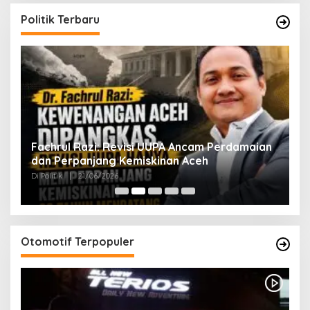
Politik Terbaru
ak
Fachrul Razi: Revisi UUPA Ancam Perdamaian
D
dan Perpanjang Kemiskinan Aceh
M
Di Politik
|
21/06/2026
Di 
Otomotif Terpopuler