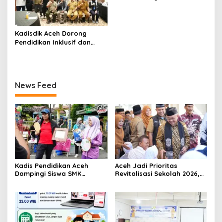
Kreatif Siswa SMK Aceh Curi
Perhatian
Kadisdik Aceh Dorong
Pendidikan Inklusif dan
Tangguh Pascabencana
News Feed
Kadis Pendidikan Aceh
Aceh Jadi Prioritas
Dampingi Siswa SMK
Revitalisasi Sekolah 2026,
Promosikan Produk Kreatif
Abdul Mu’ti Tegaskan
di Car Free Day Banda
Komitmen Pendidikan
Aceh
Bermutu