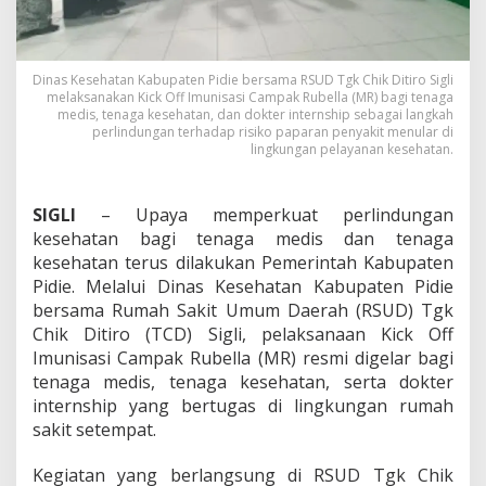
m
u
n
i
Dinas Kesehatan Kabupaten Pidie bersama RSUD Tgk Chik Ditiro Sigli
s
melaksanakan Kick Off Imunisasi Campak Rubella (MR) bagi tenaga
a
medis, tenaga kesehatan, dan dokter internship sebagai langkah
s
perlindungan terhadap risiko paparan penyakit menular di
i
lingkungan pelayanan kesehatan.
M
R
b
SIGLI
– Upaya memperkuat perlindungan
a
kesehatan bagi tenaga medis dan tenaga
g
kesehatan terus dilakukan Pemerintah Kabupaten
i
T
Pidie. Melalui Dinas Kesehatan Kabupaten Pidie
e
bersama Rumah Sakit Umum Daerah (RSUD) Tgk
n
Chik Ditiro (TCD) Sigli, pelaksanaan Kick Off
a
Imunisasi Campak Rubella (MR) resmi digelar bagi
g
tenaga medis, tenaga kesehatan, serta dokter
a
M
internship yang bertugas di lingkungan rumah
e
sakit setempat.
d
i
Kegiatan yang berlangsung di RSUD Tgk Chik
s