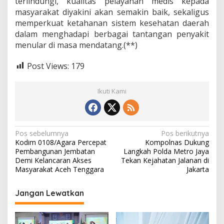
terlindungi, kualitas pelayanan medis kepada
masyarakat diyakini akan semakin baik, sekaligus
memperkuat ketahanan sistem kesehatan daerah
dalam menghadapi berbagai tantangan penyakit
menular di masa mendatang.(**)
Post Views:
179
Ikuti Kami
N
Pos sebelumnya
Pos berikutnya
Kodim 0108/Agara Percepat
Kompolnas Dukung
a
Pembangunan Jembatan
Langkah Polda Metro Jaya
v
Demi Kelancaran Akses
Tekan Kejahatan Jalanan di
Masyarakat Aceh Tenggara
Jakarta
i
g
Jangan Lewatkan
a
s