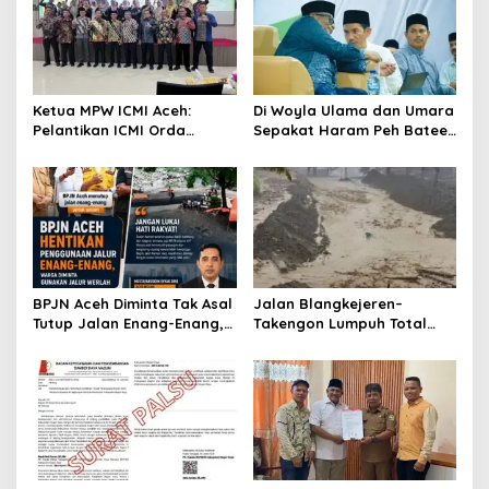
i
p
o
s
Ketua MPW ICMI Aceh:
Di Woyla Ulama dan Umara
Pelantikan ICMI Orda
Sepakat Haram Peh Batee
Sabang Momentum
domino
Bersejarah Menguatkan
Umat dan Memajukan
Sabang
BPJN Aceh Diminta Tak Asal
Jalan Blangkejeren–
Tutup Jalan Enang-Enang,
Takengon Lumpuh Total
SEKBER Aceh Relawan
Akibat Longsor, Hujan
Mualem-Dek Fadh: “Jangan
Deras Guyur Gayo Lues
Lukai Hati Rakyat Gayo”