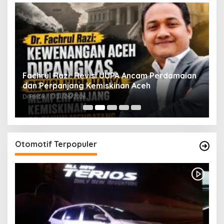
ak
Fachrul Razi: Revisi UUPA Ancam Perdamaian
D
dan Perpanjang Kemiskinan Aceh
M
Di Politik
|
21/06/2026
Di 
Otomotif Terpopuler