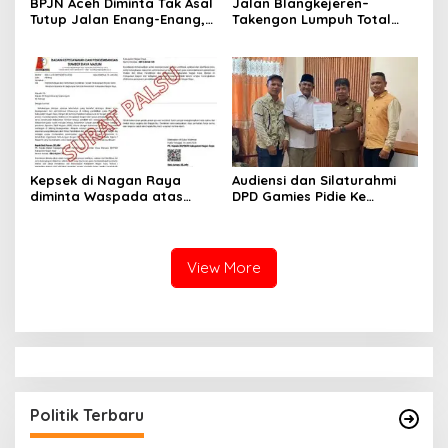
BPJN Aceh Diminta Tak Asal
Jalan Blangkejeren–
Tutup Jalan Enang-Enang,
Takengon Lumpuh Total
SEKBER Aceh Relawan
Akibat Longsor, Hujan
Mualem-Dek Fadh: “Jangan
Deras Guyur Gayo Lues
Lukai Hati Rakyat Gayo”
Kepsek di Nagan Raya
Audiensi dan Silaturahmi
diminta Waspada atas
DPD Gamies Pidie Ke
Beredarnya Surat Mutasi
Disperindagkop Kabupaten
ASN
Pidie
View More
Politik Terbaru