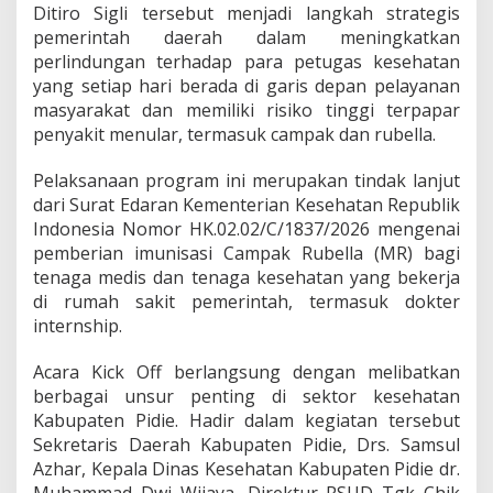
Ditiro Sigli tersebut menjadi langkah strategis
d
a
pemerintah daerah dalam meningkatkan
n
perlindungan terhadap para petugas kesehatan
N
yang setiap hari berada di garis depan pelayanan
a
masyarakat dan memiliki risiko tinggi terpapar
k
e
penyakit menular, termasuk campak dan rubella.
s
Pelaksanaan program ini merupakan tindak lanjut
dari Surat Edaran Kementerian Kesehatan Republik
Indonesia Nomor HK.02.02/C/1837/2026 mengenai
pemberian imunisasi Campak Rubella (MR) bagi
tenaga medis dan tenaga kesehatan yang bekerja
di rumah sakit pemerintah, termasuk dokter
internship.
Acara Kick Off berlangsung dengan melibatkan
berbagai unsur penting di sektor kesehatan
Kabupaten Pidie. Hadir dalam kegiatan tersebut
Sekretaris Daerah Kabupaten Pidie, Drs. Samsul
Azhar, Kepala Dinas Kesehatan Kabupaten Pidie dr.
Muhammad Dwi Wijaya, Direktur RSUD Tgk Chik