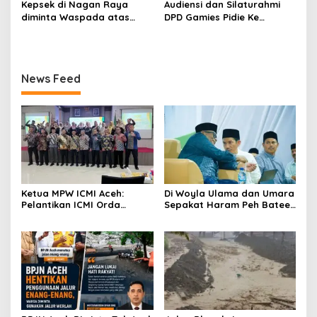
Kepsek di Nagan Raya
Audiensi dan Silaturahmi
diminta Waspada atas
DPD Gamies Pidie Ke
Beredarnya Surat Mutasi
Disperindagkop Kabupaten
ASN
Pidie
News Feed
Ketua MPW ICMI Aceh:
Di Woyla Ulama dan Umara
Pelantikan ICMI Orda
Sepakat Haram Peh Batee
Sabang Momentum
domino
Bersejarah Menguatkan
Umat dan Memajukan
Sabang