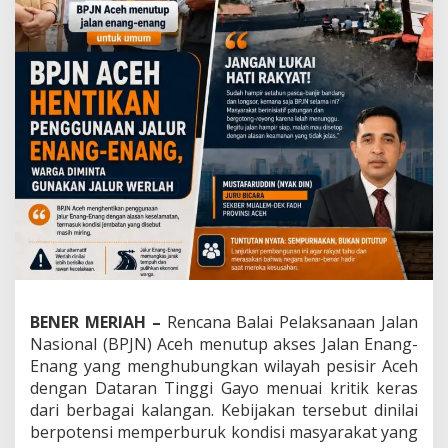
A
s
a
l
T
u
t
u
p
J
a
l
a
n
E
n
a
n
BENER MERIAH –
Rencana Balai Pelaksanaan Jalan
g
Nasional (BPJN) Aceh menutup akses Jalan Enang-
-
Enang yang menghubungkan wilayah pesisir Aceh
E
dengan Dataran Tinggi Gayo menuai kritik keras
n
a
dari berbagai kalangan. Kebijakan tersebut dinilai
n
berpotensi memperburuk kondisi masyarakat yang
g