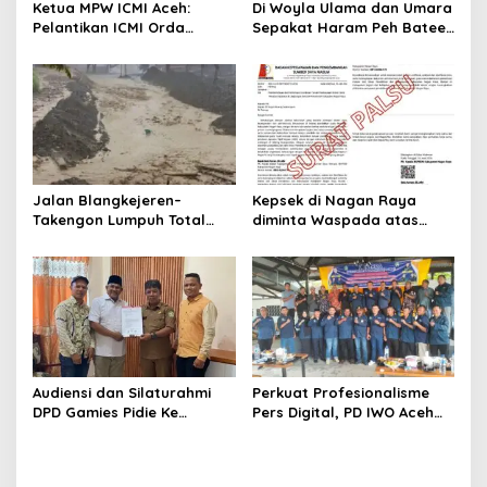
o
Ketua MPW ICMI Aceh:
Di Woyla Ulama dan Umara
s
Pelantikan ICMI Orda
Sepakat Haram Peh Batee
Sabang Momentum
domino
Bersejarah Menguatkan
Umat dan Memajukan
Sabang
Jalan Blangkejeren–
Kepsek di Nagan Raya
Takengon Lumpuh Total
diminta Waspada atas
Akibat Longsor, Hujan
Beredarnya Surat Mutasi
Deras Guyur Gayo Lues
ASN
Audiensi dan Silaturahmi
Perkuat Profesionalisme
DPD Gamies Pidie Ke
Pers Digital, PD IWO Aceh
Disperindagkop Kabupaten
Barat Gelar Rakerda
Pidie
Pertama