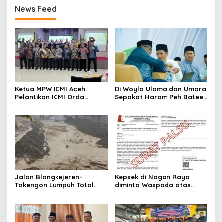
News Feed
Ketua MPW ICMI Aceh:
Di Woyla Ulama dan Umara
Pelantikan ICMI Orda
Sepakat Haram Peh Batee
Sabang Momentum
domino
Bersejarah Menguatkan
Umat dan Memajukan
Sabang
Jalan Blangkejeren–
Kepsek di Nagan Raya
Takengon Lumpuh Total
diminta Waspada atas
Akibat Longsor, Hujan
Beredarnya Surat Mutasi
Deras Guyur Gayo Lues
ASN