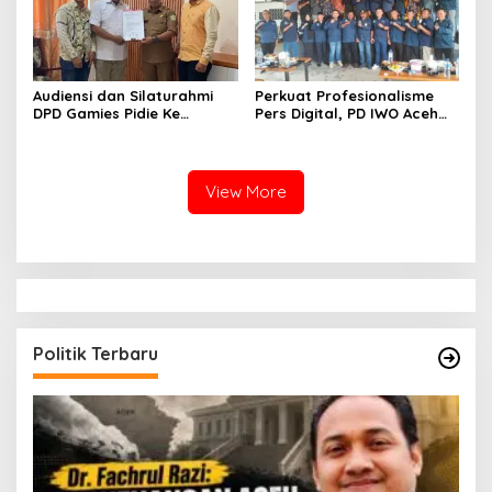
Audiensi dan Silaturahmi
Perkuat Profesionalisme
DPD Gamies Pidie Ke
Pers Digital, PD IWO Aceh
Disperindagkop Kabupaten
Barat Gelar Rakerda
Pidie
Pertama
View More
Politik Terbaru