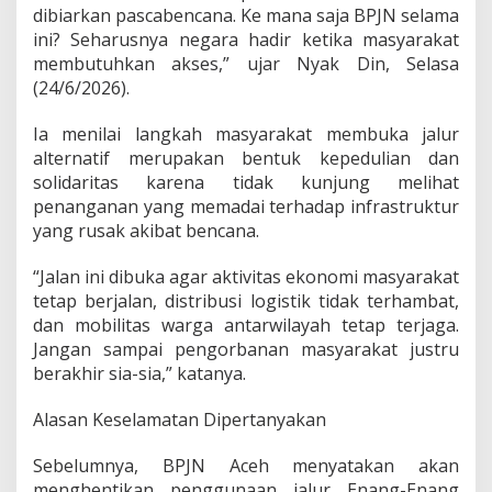
dibiarkan pascabencana. Ke mana saja BPJN selama
D
e
ini? Seharusnya negara hadir ketika masyarakat
k
membutuhkan akses,” ujar Nyak Din, Selasa
F
(24/6/2026).
a
d
Ia menilai langkah masyarakat membuka jalur
h
:
alternatif merupakan bentuk kepedulian dan
“
solidaritas karena tidak kunjung melihat
J
penanganan yang memadai terhadap infrastruktur
a
yang rusak akibat bencana.
n
g
a
“Jalan ini dibuka agar aktivitas ekonomi masyarakat
n
tetap berjalan, distribusi logistik tidak terhambat,
L
dan mobilitas warga antarwilayah tetap terjaga.
u
Jangan sampai pengorbanan masyarakat justru
k
a
berakhir sia-sia,” katanya.
i
H
Alasan Keselamatan Dipertanyakan
a
t
Sebelumnya, BPJN Aceh menyatakan akan
i
menghentikan penggunaan jalur Enang-Enang
R