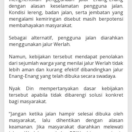
a
dengan alasan keselamatan pengguna jalan.
k
Kondisi lereng, badan jalan, serta jembatan yang
y
mengalami kemiringan disebut masih berpotensi
a
membahayakan masyarakat.
t
G
a
Sebagai alternatif, pengguna jalan diarahkan
y
menggunakan jalur Werlah.
o
”
Namun, kebijakan tersebut mendapat penolakan
dari sejumlah warga yang menilai jalur Werlah tidak
lebih aman dan kurang efektif dibandingkan jalur
Enang-Enang yang telah dibuka secara swadaya.
Nyak Din mempertanyakan dasar kebijakan
tersebut apabila tidak dibarengi solusi konkret
bagi masyarakat.
“Jangan ketika jalan hampir selesai dibuka oleh
masyarakat, lalu dihentikan dengan alasan
keamanan. Jika masyarakat diarahkan melewati