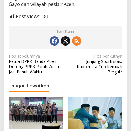
Gayo dan wilayah pesisir Aceh.
Post Views:
186
Ikuti Kami
N
Pos sebelumnya
Pos berikutnya
Ketua DPRK Banda Aceh
Junjung Sportivitas,
a
Dorong PPPK Paruh Waktu
Kapolresta Cup Kembali
v
Jadi Penuh Waktu
Bergulir
i
Jangan Lewatkan
g
a
s
i
p