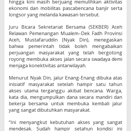
hingga kini masih berjuang memulihkan aktivitas
,
ekonomi dan mobilitas pascabencana banjir serta
S
E
longsor yang melanda kawasan tersebut.
K
B
Juru Bicara Sekretariat Bersama (SEKBER) Aceh
E
Relawan Pemenangan Mualem–Dek Fadh Provinsi
R
Aceh, Mustafaruddin (Nyak Din), menegaskan
A
c
bahwa pemerintah tidak boleh mengabaikan
e
perjuangan masyarakat yang telah bergotong
h
royong membuka akses jalan secara swadaya demi
R
menjaga konektivitas antarwilayah.
e
l
a
Menurut Nyak Din, jalur Enang-Enang dibuka atas
w
inisiatif masyarakat setelah hampir satu tahun
a
akses utama terganggu akibat bencana. Warga,
n
kata dia, mengumpulkan dana secara mandiri dan
M
bekerja bersama untuk membuka kembali jalur
u
a
yang sangat dibutuhkan masyarakat.
l
e
“Ini menyangkut kebutuhan akses yang sangat
m
mendesak. Sudah hampir setahun kondisi ini
-