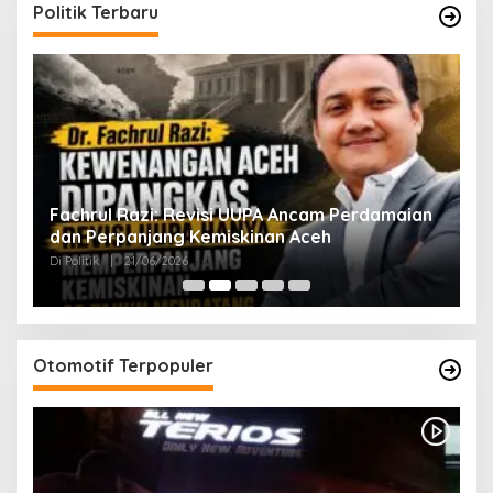
Politik Terbaru
ak
Fachrul Razi: Revisi UUPA Ancam Perdamaian
D
dan Perpanjang Kemiskinan Aceh
M
Di Politik
|
21/06/2026
Di 
Otomotif Terpopuler