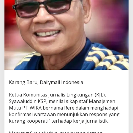
f
i
r
m
a
s
i
P
e
r
s
B
u
k
a
Karang Baru, Dailymail Indonesia
n
A
n
Ketua Komunitas Jurnalis Lingkungan (KJL),
c
Syawaluddin KSP, menilai sikap staf Manajemen
a
Mutu PT WIKA bernama Rere dalam menghadapi
m
konfirmasi wartawan menunjukkan respons yang
a
n
kurang kooperatif terhadap kerja jurnalistik.
,
P