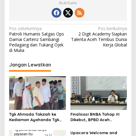
Ikuti Kami
N
Pos sebelumnya
Pos berikutnya
Patroli Humanis Satgas Ops
2 Digit Academy Siapkan
a
Damai Cartenz Sambangi
Talenta Aceh Tembus Dunia
v
Pedagang dan Tukang Ojek
Kerja Global
di Mulia
i
g
Jangan Lewatkan
a
s
i
p
o
s
Tgk Ahmada Takziah ke
Finalisasi BNBA Tahap III
Kediaman Ayahanda Tgk
Dikebut, BPBD Aceh
Zumadi di Peudada
Tamiang Libatkan Datok
Penghulu untuk Vervali
Upacara Welcome and