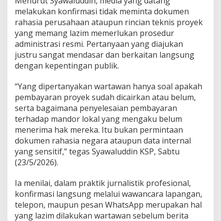
Menurut Syawaluddin, media yang datang
e
melakukan konfirmasi tidak meminta dokumen
r
rahasia perusahaan ataupun rincian teknis proyek
u
s
yang memang lazim memerlukan prosedur
a
administrasi resmi. Pertanyaan yang diajukan
h
justru sangat mendasar dan berkaitan langsung
a
dengan kepentingan publik.
a
n
J
“Yang dipertanyakan wartawan hanya soal apakah
a
pembayaran proyek sudah dicairkan atau belum,
n
serta bagaimana penyelesaian pembayaran
g
terhadap mandor lokal yang mengaku belum
a
menerima hak mereka. Itu bukan permintaan
n
A
dokumen rahasia negara ataupun data internal
n
yang sensitif,” tegas Syawaluddin KSP, Sabtu
t
(23/5/2026).
i
k
Ia menilai, dalam praktik jurnalistik profesional,
r
i
konfirmasi langsung melalui wawancara lapangan,
t
telepon, maupun pesan WhatsApp merupakan hal
i
yang lazim dilakukan wartawan sebelum berita
k