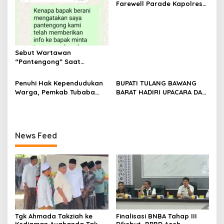
Stimulan Rumah
Farewell Parade Kapolres
Tulang Bawang Barat
Berlangsung Khidmat
Sebut Wartawan
“Pantengong” Saat
Dikonfirmasi, Kadisdik Aceh
Diduga Langgar Hukum &
Penuhi Hak Kependudukan
BUPATI TULANG BAWANG
Etika, DPR‑Provinsi,
Warga, Pemkab Tubaba
BARAT HADIRI UPACARA DAN
Gubernur dan PLLDA
Gelar Sidang Isbat Nikah
SYUKURAN HARI
Diminta Segera Bertindak
Terpadu dan Teken MOU
BHAYANGKARA KE-80 TAHUN
Lintas Sektoral
2026
News Feed
Tgk Ahmada Takziah ke
Finalisasi BNBA Tahap III