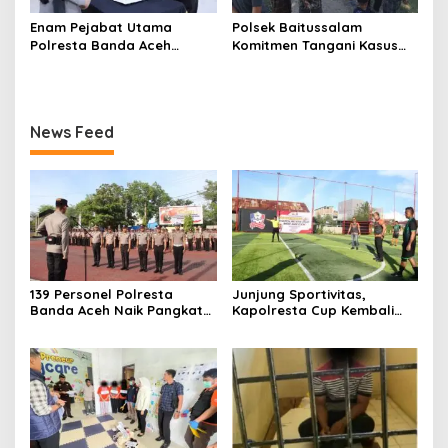
Enam Pejabat Utama
Polsek Baitussalam
Polresta Banda Aceh
Komitmen Tangani Kasus
Diserahterimakan
Pencurian dan
Pengancaman
News Feed
139 Personel Polresta
Junjung Sportivitas,
Banda Aceh Naik Pangkat
Kapolresta Cup Kembali
Setingkat, Ini Penekanan
Bergulir
dan Harapan Kapolresta