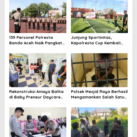
i
p
o
s
139 Personel Polresta
Junjung Sportivitas,
Banda Aceh Naik Pangkat
Kapolresta Cup Kembali
Setingkat, Ini Penekanan
Bergulir
dan Harapan Kapolresta
Rekonstruksi Aniaya Balita
Polsek Mesjid Raya Berhasil
di Baby Preneur Daycare
Mengamankan Salah Satu
Lamgugob, Tersangka
Terduga Pelaku Pemerasan
Peragakan 62 Adegan
di Bukit Lamreh