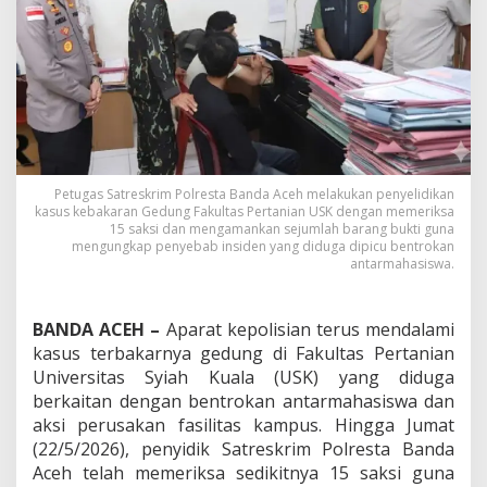
B
e
r
u
j
u
n
g
K
e
Petugas Satreskrim Polresta Banda Aceh melakukan penyelidikan
b
kasus kebakaran Gedung Fakultas Pertanian USK dengan memeriksa
a
15 saksi dan mengamankan sejumlah barang bukti guna
k
mengungkap penyebab insiden yang diduga dipicu bentrokan
a
antarmahasiswa.
r
a
n
BANDA ACEH –
Aparat kepolisian terus mendalami
d
kasus terbakarnya gedung di Fakultas Pertanian
i
Universitas Syiah Kuala (USK) yang diduga
U
berkaitan dengan bentrokan antarmahasiswa dan
S
K
aksi perusakan fasilitas kampus. Hingga Jumat
,
(22/5/2026), penyidik Satreskrim Polresta Banda
S
Aceh telah memeriksa sedikitnya 15 saksi guna
a