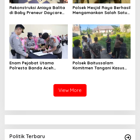
Rekonstruksi Aniaya Balita
Polsek Mesjid Raya Berhasil
di Baby Preneur Daycare
Mengamankan Salah Satu
Lamgugob, Tersangka
Terduga Pelaku Pemerasan
Peragakan 62 Adegan
di Bukit Lamreh
Enam Pejabat Utama
Polsek Baitussalam
Polresta Banda Aceh
Komitmen Tangani Kasus
Diserahterimakan
Pencurian dan
Pengancaman
View More
Politik Terbaru