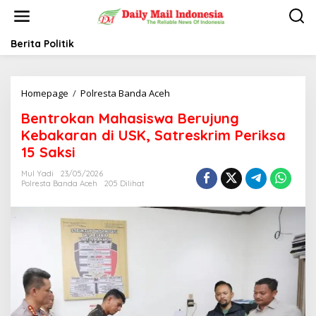
L
e
w
a
Berita Politik
t
i
k
Homepage
/
Polresta Banda Aceh
B
e
e
k
Bentrokan Mahasiswa Berujung
n
o
t
n
Kebakaran di USK, Satreskrim Periksa
r
t
15 Saksi
o
e
k
n
Mul Yadi
23/05/2026
a
Polresta Banda Aceh
205 Dilihat
n
M
a
h
a
s
i
s
w
a