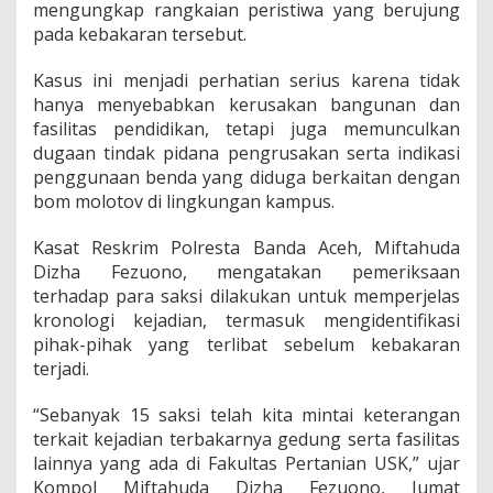
mengungkap rangkaian peristiwa yang berujung
t
r
pada kebakaran tersebut.
e
s
Kasus ini menjadi perhatian serius karena tidak
k
hanya menyebabkan kerusakan bangunan dan
r
fasilitas pendidikan, tetapi juga memunculkan
i
m
dugaan tindak pidana pengrusakan serta indikasi
P
penggunaan benda yang diduga berkaitan dengan
e
bom molotov di lingkungan kampus.
r
i
Kasat Reskrim Polresta Banda Aceh, Miftahuda
k
s
Dizha Fezuono, mengatakan pemeriksaan
a
terhadap para saksi dilakukan untuk memperjelas
1
kronologi kejadian, termasuk mengidentifikasi
5
pihak-pihak yang terlibat sebelum kebakaran
S
terjadi.
a
k
s
“Sebanyak 15 saksi telah kita mintai keterangan
i
terkait kejadian terbakarnya gedung serta fasilitas
lainnya yang ada di Fakultas Pertanian USK,” ujar
Kompol Miftahuda Dizha Fezuono, Jumat