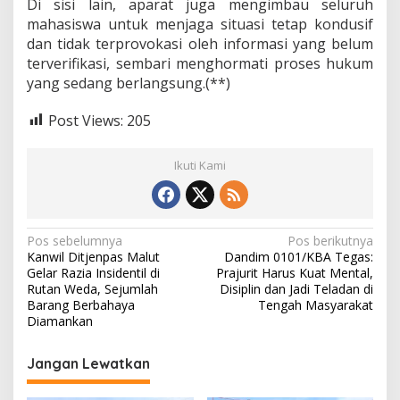
Di sisi lain, aparat juga mengimbau seluruh
mahasiswa untuk menjaga situasi tetap kondusif
dan tidak terprovokasi oleh informasi yang belum
terverifikasi, sembari menghormati proses hukum
yang sedang berlangsung.(**)
Post Views:
205
Ikuti Kami
N
Pos sebelumnya
Pos berikutnya
Kanwil Ditjenpas Malut
Dandim 0101/KBA Tegas:
a
Gelar Razia Insidentil di
Prajurit Harus Kuat Mental,
v
Rutan Weda, Sejumlah
Disiplin dan Jadi Teladan di
Barang Berbahaya
Tengah Masyarakat
i
Diamankan
g
Jangan Lewatkan
a
s