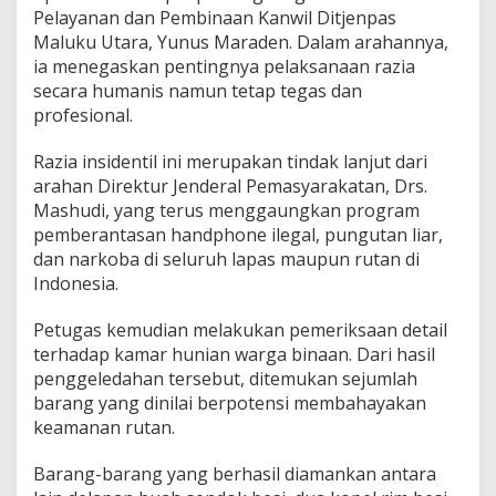
r
Pelayanan dan Pembinaan Kanwil Ditjenpas
b
Maluku Utara, Yunus Maraden. Dalam arahannya,
a
ia menegaskan pentingnya pelaksanaan razia
h
secara humanis namun tetap tegas dan
a
profesional.
y
a
D
Razia insidentil ini merupakan tindak lanjut dari
i
arahan Direktur Jenderal Pemasyarakatan, Drs.
a
Mashudi, yang terus menggaungkan program
m
pemberantasan handphone ilegal, pungutan liar,
a
n
dan narkoba di seluruh lapas maupun rutan di
k
Indonesia.
a
n
Petugas kemudian melakukan pemeriksaan detail
terhadap kamar hunian warga binaan. Dari hasil
penggeledahan tersebut, ditemukan sejumlah
barang yang dinilai berpotensi membahayakan
keamanan rutan.
Barang-barang yang berhasil diamankan antara