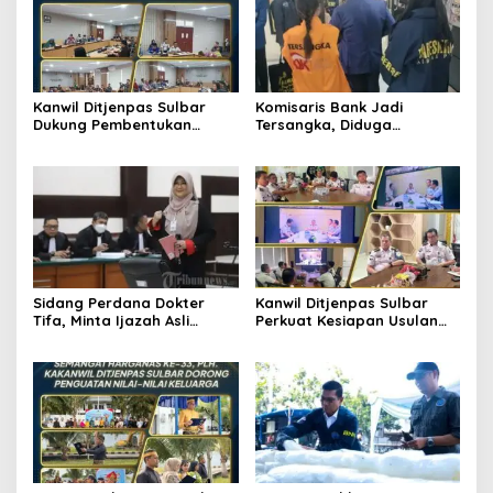
Kanwil Ditjenpas Sulbar
Komisaris Bank Jadi
Dukung Pembentukan
Tersangka, Diduga
Forum Monitoring Pidana
Salurkan Kredit Fiktif Rp14,8
Kerja Sosial
M
Sidang Perdana Dokter
Kanwil Ditjenpas Sulbar
Tifa, Minta Ijazah Asli
Perkuat Kesiapan Usulan
Jokowi Dihadirkan di
Amnesti Lanjutan
Pengadilan