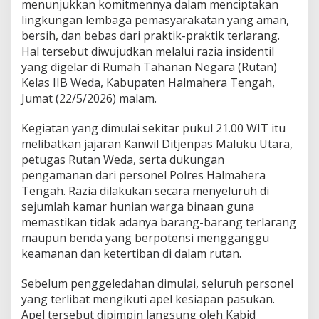
menunjukkan komitmennya dalam menciptakan
u
lingkungan lembaga pemasyarakatan yang aman,
t
a
bersih, dan bebas dari praktik-praktik terlarang.
n
Hal tersebut diwujudkan melalui razia insidentil
W
yang digelar di Rumah Tahanan Negara (Rutan)
e
Kelas IIB Weda, Kabupaten Halmahera Tengah,
d
Jumat (22/5/2026) malam.
a
,
S
Kegiatan yang dimulai sekitar pukul 21.00 WIT itu
e
melibatkan jajaran Kanwil Ditjenpas Maluku Utara,
j
petugas Rutan Weda, serta dukungan
u
pengamanan dari personel Polres Halmahera
m
l
Tengah. Razia dilakukan secara menyeluruh di
a
sejumlah kamar hunian warga binaan guna
h
memastikan tidak adanya barang-barang terlarang
B
maupun benda yang berpotensi mengganggu
a
r
keamanan dan ketertiban di dalam rutan.
a
n
Sebelum penggeledahan dimulai, seluruh personel
g
yang terlibat mengikuti apel kesiapan pasukan.
B
Apel tersebut dipimpin langsung oleh Kabid
e