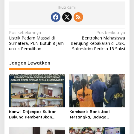
Ikuti Kami
N
Pos sebelumnya
Pos berikutnya
Listrik Padam Massal di
Bentrokan Mahasiswa
a
Sumatera, PLN Butuh 8 Jam
Berujung Kebakaran di USK,
v
untuk Pemulihan
Satreskrim Periksa 15 Saksi
i
Jangan Lewatkan
g
a
s
i
p
o
Kanwil Ditjenpas Sulbar
Komisaris Bank Jadi
s
Dukung Pembentukan
Tersangka, Diduga
Forum Monitoring Pidana
Salurkan Kredit Fiktif Rp14,8
Kerja Sosial
M