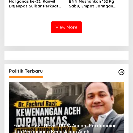
Harganas ke-33, Kanwil
BNN Musnahkan 132 Kg
Ditjenpas Sulbar Perkuat
Sabu, Empat Jaringan
Peran Keluarga Wujudkan
Narkoba Digulung
SDM Berintegritas
View More
Politik Terbaru
ak
Fachrul Razi: Revisi UUPA Ancam Perdamaian
D
dan Perpanjang Kemiskinan Aceh
M