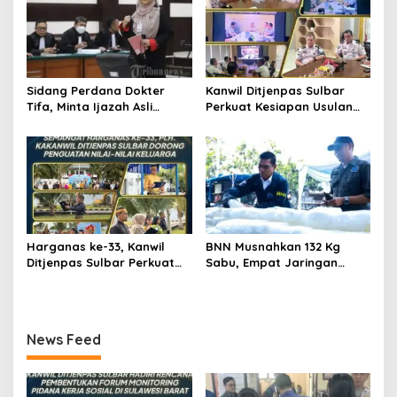
Sidang Perdana Dokter
Kanwil Ditjenpas Sulbar
Tifa, Minta Ijazah Asli
Perkuat Kesiapan Usulan
Jokowi Dihadirkan di
Amnesti Lanjutan
Pengadilan
Harganas ke-33, Kanwil
BNN Musnahkan 132 Kg
Ditjenpas Sulbar Perkuat
Sabu, Empat Jaringan
Peran Keluarga Wujudkan
Narkoba Digulung
SDM Berintegritas
News Feed