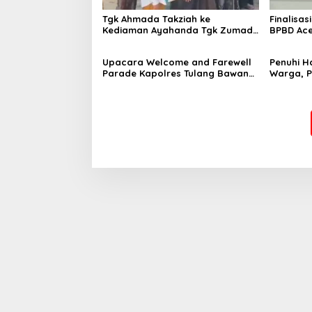
Tgk Ahmada Takziah ke
Finalisas
Kediaman Ayahanda Tgk Zumadi
BPBD Ace
di Peudada
Datok Pe
Stimula
Upacara Welcome and Farewell
Penuhi 
Parade Kapolres Tulang Bawang
Warga, 
Barat Berlangsung Khidmat
Sidang I
Teken MO