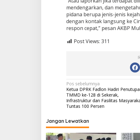
“Atau laporkan jika terdapat d
mendengarkan, dan mengetahu
pidana berupa jenis-jenis kej
dengan kontak langsung ke Cint
respon cepat,” pesan AKBP Mul
Post Views:
311
I
N
Pos sebelumnya
Ketua DPRK Fadlon Hadiri Penutupa
a
TMMD ke-128 di Sekerak,
v
Infrastruktur dan Fasilitas Masyarak
Tuntas 100 Persen
i
g
Jangan Lewatkan
a
s