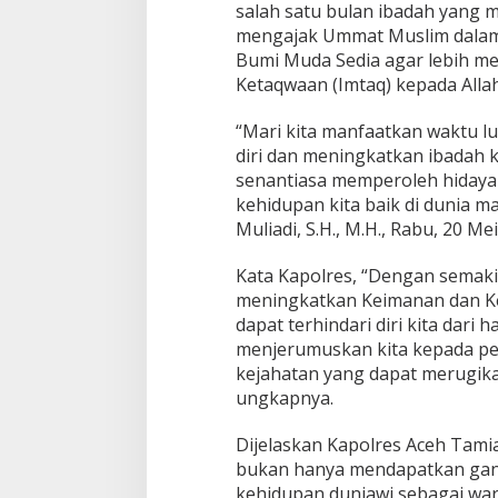
salah satu bulan ibadah yang m
t
mengajak Ummat Muslim dalam
k
Bumi Muda Sedia agar lebih m
a
n
Ketaqwaan (Imtaq) kepada Alla
I
m
“Mari kita manfaatkan waktu l
a
diri dan meningkatkan ibadah 
n
senantiasa memperoleh hidaya
d
a
kehidupan kita baik di dunia ma
n
Muliadi, S.H., M.H., Rabu, 20 M
t
a
Kata Kapolres, “Dengan semaki
q
meningkatkan Keimanan dan K
w
a
dapat terhindari diri kita dari 
J
menjerumuskan kita kepada pe
e
kejahatan yang dapat merugikan 
l
ungkapnya.
a
n
g
Dijelaskan Kapolres Aceh Tami
I
bukan hanya mendapatkan ganj
d
kehidupan duniawi sebagai war