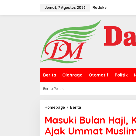
L
e
Jumat, 7 Agustus 2026
Redaksi
w
a
t
i
k
e
k
o
n
t
e
n
Berita
Olahraga
Otomatif
Politik
Berita Politik
Homepage
/
Berita
M
a
Masuki Bulan Haji,
s
u
Ajak Ummat Muslim
k
i