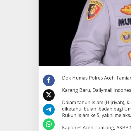
i
a
n
g
A
j
a
k
U
m
m
a
t
M
Dok Humas Polres Aceh Tamia
u
s
l
Karang Baru, Dailymail Indones
i
m
Dalam tahun Islam (Hijriyah), k
T
diketahui bulan ibadah bagi 
i
Rukun Islam ke 5, yakni melaksa
n
g
k
Kapolres Aceh Tamiang, AKBP M
a