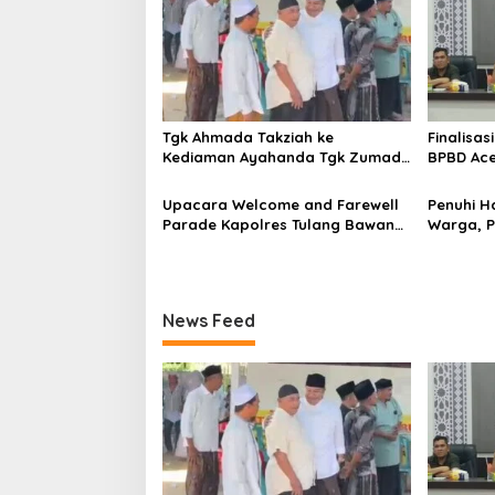
i
p
o
s
Tgk Ahmada Takziah ke
Finalisas
Kediaman Ayahanda Tgk Zumadi
BPBD Ace
di Peudada
Datok Pe
Stimula
Upacara Welcome and Farewell
Penuhi 
Parade Kapolres Tulang Bawang
Warga, 
Barat Berlangsung Khidmat
Sidang I
Teken MO
News Feed