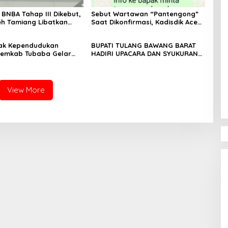
i BNBA Tahap III Dikebut,
Sebut Wartawan “Pantengong”
h Tamiang Libatkan
Saat Dikonfirmasi, Kadisdik Aceh
nghulu untuk Vervali
Diduga Langgar Hukum & Etika,
n Rumah
DPR‑Provinsi, Gubernur dan
Hak Kependudukan
BUPATI TULANG BAWANG BARAT
PLLDA Diminta Segera Bertindak
Pemkab Tubaba Gelar
HADIRI UPACARA DAN SYUKURAN
sbat Nikah Terpadu dan
HARI BHAYANGKARA KE-80 TAHUN
U Lintas Sektoral
2026
View More