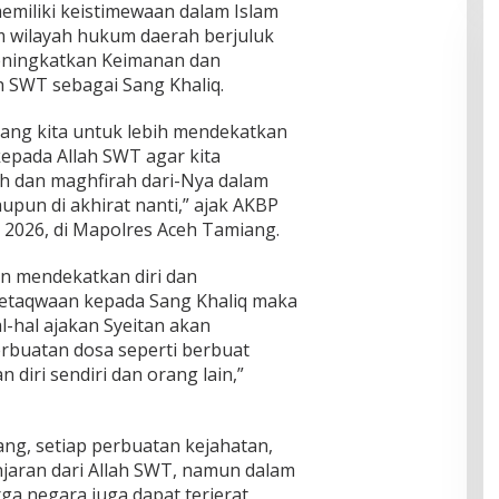
emiliki keistimewaan dalam Islam
 wilayah hukum daerah berjuluk
eningkatkan Keimanan dan
h SWT sebagai Sang Khaliq.
uang kita untuk lebih mendekatkan
kepada Allah SWT agar kita
h dan maghfirah dari-Nya dalam
upun di akhirat nanti,” ajak AKBP
ei 2026, di Mapolres Aceh Tamiang.
n mendekatkan diri dan
etaqwaan kepada Sang Khaliq maka
hal-hal ajakan Syeitan akan
rbuatan dosa seperti berbuat
diri sendiri dan orang lain,”
ang, setiap perbuatan kejahatan,
aran dari Allah SWT, namun dalam
ga negara juga dapat terjerat