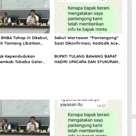
i BNBA Tahap III Dikebut,
Sebut Wartawan “Pantengong”
h Tamiang Libatkan
Saat Dikonfirmasi, Kadisdik Aceh
nghulu untuk Vervali
Diduga Langgar Hukum & Etika,
n Rumah
DPR‑Provinsi, Gubernur dan
Hak Kependudukan
BUPATI TULANG BAWANG BARAT
PLLDA Diminta Segera Bertindak
Pemkab Tubaba Gelar
HADIRI UPACARA DAN SYUKURAN
sbat Nikah Terpadu dan
HARI BHAYANGKARA KE-80 TAHUN
U Lintas Sektoral
2026