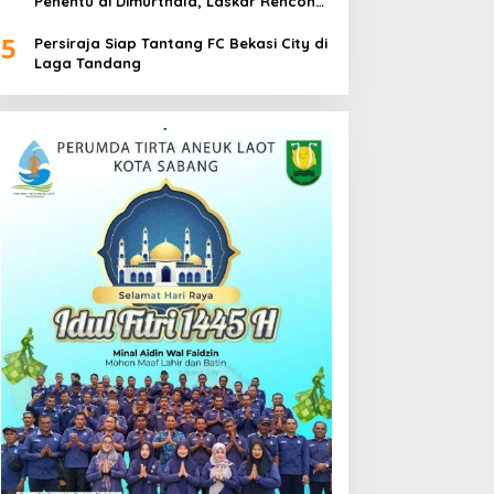
Penentu di Dimurthala, Laskar Rencong
Bidik Tiga Poin
5
Persiraja Siap Tantang FC Bekasi City di
Laga Tandang