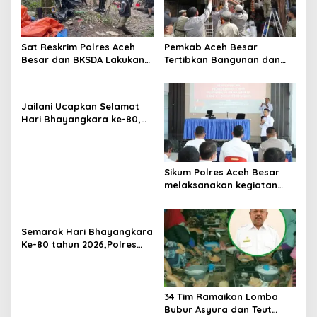
i
p
o
Sat Reskrim Polres Aceh
Pemkab Aceh Besar
s
Besar dan BKSDA Lakukan
Tertibkan Bangunan dan
Pengecekan Dugaan
Lapak di Pasar Induk
Aktifitas Pertambangan
Lambaro
Emas Tanpa Izin Di
Jailani Ucapkan Selamat
Kawasan Hutan Jantho
Hari Bhayangkara ke-80,
Apresiasi Dedikasi Polri
Mengabdi untuk
Masyarakat
Sikum Polres Aceh Besar
melaksanakan kegiatan
Penyuluhan Hukum tentang
Penyelidikan, Penyidikan,
dan Praperadilan Menurut
Semarak Hari Bhayangkara
KUHP dan KUHAP Baru
Ke-80 tahun 2026,Polres
Aceh Besar Gelar Olahraga
Bersama dan Bagikan
Doorprize Meriah
34 Tim Ramaikan Lomba
Bubur Asyura dan Teut