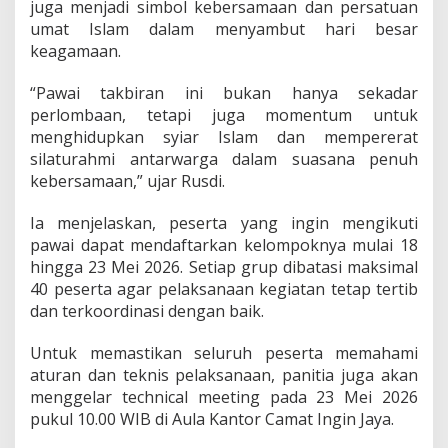
juga menjadi simbol kebersamaan dan persatuan
u
umat Islam dalam menyambut hari besar
t
a
keagamaan.
R
u
“Pawai takbiran ini bukan hanya sekadar
p
perlombaan, tetapi juga momentum untuk
i
menghidupkan syiar Islam dan mempererat
a
h
silaturahmi antarwarga dalam suasana penuh
kebersamaan,” ujar Rusdi.
Ia menjelaskan, peserta yang ingin mengikuti
pawai dapat mendaftarkan kelompoknya mulai 18
hingga 23 Mei 2026. Setiap grup dibatasi maksimal
40 peserta agar pelaksanaan kegiatan tetap tertib
dan terkoordinasi dengan baik.
Untuk memastikan seluruh peserta memahami
aturan dan teknis pelaksanaan, panitia juga akan
menggelar technical meeting pada 23 Mei 2026
pukul 10.00 WIB di Aula Kantor Camat Ingin Jaya.