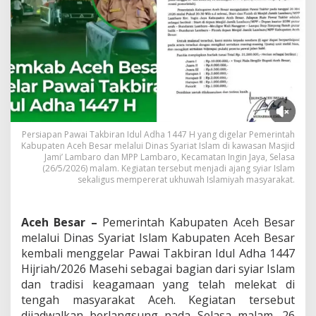
a
r
P
a
w
a
i
T
a
k
b
Persiapan Pawai Takbiran Idul Adha 1447 H yang digelar Pemerintah
i
Kabupaten Aceh Besar melalui Dinas Syariat Islam di kawasan Masjid
Jami’ Lambaro dan MPP Lambaro, Kecamatan Ingin Jaya, Selasa
r
(26/5/2026) malam. Kegiatan tersebut menjadi ajang syiar Islam
a
sekaligus mempererat ukhuwah Islamiyah masyarakat.
n
I
d
Aceh Besar –
Pemerintah Kabupaten Aceh Besar
u
l
melalui Dinas Syariat Islam Kabupaten Aceh Besar
A
kembali menggelar Pawai Takbiran Idul Adha 1447
d
Hijriah/2026 Masehi sebagai bagian dari syiar Islam
h
dan tradisi keagamaan yang telah melekat di
a
1
tengah masyarakat Aceh. Kegiatan tersebut
4
dijadwalkan berlangsung pada Selasa malam, 26