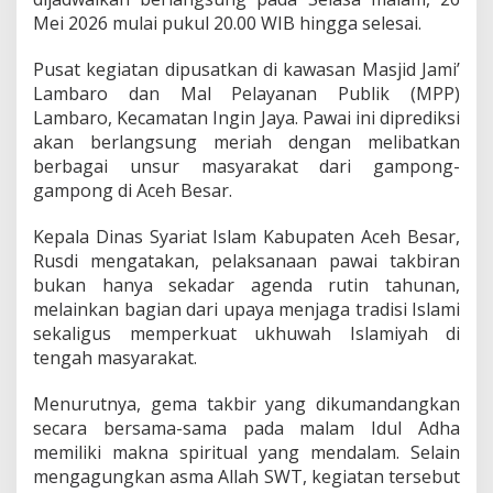
4
Mei 2026 mulai pukul 20.00 WIB hingga selesai.
7
H
Pusat kegiatan dipusatkan di kawasan Masjid Jami’
,
S
Lambaro dan Mal Pelayanan Publik (MPP)
i
Lambaro, Kecamatan Ingin Jaya. Pawai ini diprediksi
a
akan berlangsung meriah dengan melibatkan
p
berbagai unsur masyarakat dari gampong-
k
gampong di Aceh Besar.
a
n
H
Kepala Dinas Syariat Islam Kabupaten Aceh Besar,
a
Rusdi mengatakan, pelaksanaan pawai takbiran
d
bukan hanya sekadar agenda rutin tahunan,
i
melainkan bagian dari upaya menjaga tradisi Islami
a
h
sekaligus memperkuat ukhuwah Islamiyah di
P
tengah masyarakat.
u
l
Menurutnya, gema takbir yang dikumandangkan
u
secara bersama-sama pada malam Idul Adha
h
a
memiliki makna spiritual yang mendalam. Selain
n
mengagungkan asma Allah SWT, kegiatan tersebut
J