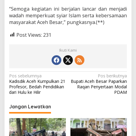
“Semoga kegiatan ini berjalan lancar dan menjadi
wadah memperkuat syiar Islam serta kebersamaan
masyarakat Aceh Besar,” pungkasnya.(**)
Post Views:
231
Ikuti Kami
N
Pos sebelumnya
Pos berikutnya
Kadisdik Aceh Kumpulkan 21
Bupati Aceh Besar Paparkan
a
Profesor, Bedah Pendidikan
Raqan Penyertaan Modal
v
dari Hulu ke Hilir
PDAM
i
Jangan Lewatkan
g
a
s