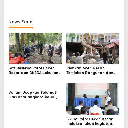
Apam Aceh Besar
News Feed
Sat Reskrim Polres Aceh
Pemkab Aceh Besar
Besar dan BKSDA Lakukan
Tertibkan Bangunan dan
Pengecekan Dugaan
Lapak di Pasar Induk
Aktifitas Pertambangan
Lambaro
Emas Tanpa Izin Di
Kawasan Hutan Jantho
Jailani Ucapkan Selamat
Hari Bhayangkara ke-80,
Apresiasi Dedikasi Polri
Mengabdi untuk
Masyarakat
Sikum Polres Aceh Besar
melaksanakan kegiatan
Penyuluhan Hukum tentang