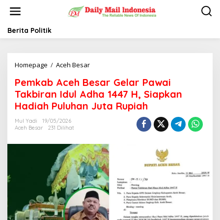
L
e
w
a
Berita Politik
t
i
k
Homepage
/
Aceh Besar
P
e
e
k
Pemkab Aceh Besar Gelar Pawai
m
o
k
n
Takbiran Idul Adha 1447 H, Siapkan
a
t
Hadiah Puluhan Juta Rupiah
b
e
A
n
Mul Yadi
19/05/2026
c
Aceh Besar
231 Dilihat
e
h
B
e
s
a
r
G
e
l