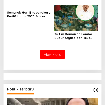
Penyelidikan, Penyidikan,
dan Praperadilan Menurut
KUHP dan KUHAP Baru
Semarak Hari Bhayangkara
Ke-80 tahun 2026,Polres
Aceh Besar Gelar Olahraga
Bersama dan Bagikan
Doorprize Meriah
34 Tim Ramaikan Lomba
Bubur Asyura dan Teut
Apam Aceh Besar
View More
Politik Terbaru