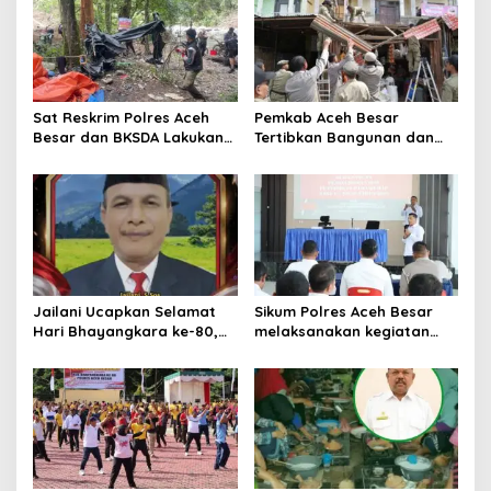
i
p
o
s
Sat Reskrim Polres Aceh
Pemkab Aceh Besar
Besar dan BKSDA Lakukan
Tertibkan Bangunan dan
Pengecekan Dugaan
Lapak di Pasar Induk
Aktifitas Pertambangan
Lambaro
Emas Tanpa Izin Di
Kawasan Hutan Jantho
Jailani Ucapkan Selamat
Sikum Polres Aceh Besar
Hari Bhayangkara ke-80,
melaksanakan kegiatan
Apresiasi Dedikasi Polri
Penyuluhan Hukum tentang
Mengabdi untuk
Penyelidikan, Penyidikan,
Masyarakat
dan Praperadilan Menurut
KUHP dan KUHAP Baru