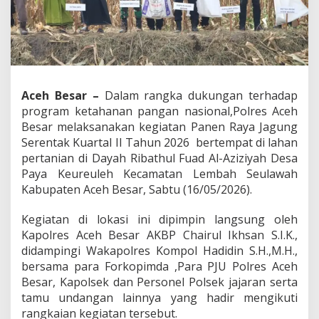
n
N
a
s
i
o
n
Aceh Besar –
Dalam rangka dukungan terhadap
a
program ketahanan pangan nasional,Polres Aceh
l
,
Besar melaksanakan kegiatan Panen Raya Jagung
P
Serentak Kuartal II Tahun 2026 bertempat di lahan
o
pertanian di Dayah Ribathul Fuad Al-Aziziyah Desa
l
Paya Keureuleh Kecamatan Lembah Seulawah
r
Kabupaten Aceh Besar, Sabtu (16/05/2026).
e
s
A
Kegiatan di lokasi ini dipimpin langsung oleh
c
Kapolres Aceh Besar AKBP Chairul Ikhsan S.I.K.,
e
didampingi Wakapolres Kompol Hadidin S.H.,M.H.,
h
bersama para Forkopimda ,Para PJU Polres Aceh
B
e
Besar, Kapolsek dan Personel Polsek jajaran serta
s
tamu undangan lainnya yang hadir mengikuti
a
rangkaian kegiatan tersebut.
r