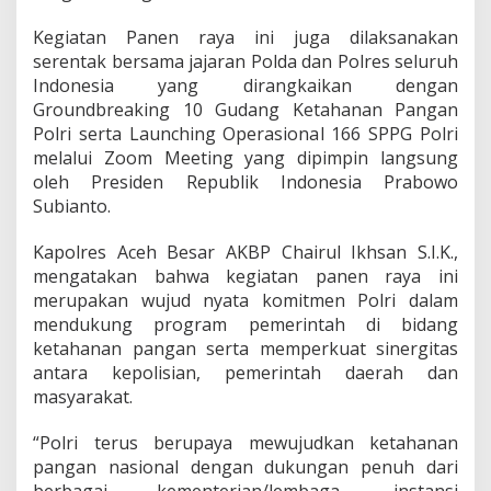
G
Kegiatan Panen raya ini juga dilaksanakan
e
l
serentak bersama jajaran Polda dan Polres seluruh
a
Indonesia yang dirangkaikan dengan
r
Groundbreaking 10 Gudang Ketahanan Pangan
P
Polri serta Launching Operasional 166 SPPG Polri
a
n
melalui Zoom Meeting yang dipimpin langsung
e
oleh Presiden Republik Indonesia Prabowo
n
Subianto.
R
a
Kapolres Aceh Besar AKBP Chairul Ikhsan S.I.K.,
y
a
mengatakan bahwa kegiatan panen raya ini
J
merupakan wujud nyata komitmen Polri dalam
a
mendukung program pemerintah di bidang
g
ketahanan pangan serta memperkuat sinergitas
u
antara kepolisian, pemerintah daerah dan
n
g
masyarakat.
S
e
“Polri terus berupaya mewujudkan ketahanan
r
pangan nasional dengan dukungan penuh dari
e
berbagai kementerian/lembaga, instansi
n