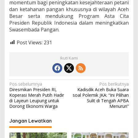
momentum bagi peningkatan kesejahteraan petani
dan ketahanan pangan khususnya di wilayah Aceh
Besar serta mendukung Program Asta Cita
Presiden Republik Indonesia dalam meningkatkan
Swasembada Pangan.
Post Views:
231
Ikuti Kami
N
Pos sebelumnya
Pos berikutnya
Diresmikan Presiden RI,
Kadisdik Aceh Buka Suara
a
Koperasi Merah Putih Hadir
soal Polemik JKA: “Ini Pilihan
v
di Layeun Leupung untuk
Sulit di Tengah APBA
Dorong Ekonomi Warga
Menurun”
i
g
Jangan Lewatkan
a
s