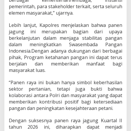
t
pemerintah, para stakeholder terkait, serta seluruh
a
elemen masyarakat,” ujarnya.
k
K
Lebih lanjut, Kapolres menjelaskan bahwa panen
u
jagung ini merupakan bagian dari upaya
a
r
berkelanjutan dalam menjaga stabilitas pangan
t
dalam meningkatkan Swasembada Pangan
a
Indonesia.Dengan adanya dukungan dari berbagai
l
pihak, Program ketahanan pangan ini dapat terus
I
I
berjalan dan memberikan manfaat bagi
T
masyarakat luas.
a
h
“Panen raya ini bukan hanya simbol keberhasilan
u
sektor pertanian, tetapi juga bukti bahwa
n
2
kolaborasi antara Polri dan masyarakat yang dapat
0
memberikan kontribusi positif bagi ketersediaan
2
pangan dan peningkatan kesejahteraan petani.
6
Dengan suksesnya panen raya jagung Kuartal II
tahun 2026 ini, diharapkan dapat menjadi