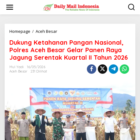
L
e
w
a
t
i
Homepage
/
Aceh Besar
D
k
u
Dukung Ketahanan Pangan Nasional,
e
k
k
u
Polres Aceh Besar Gelar Panen Raya
o
n
Jagung Serentak Kuartal II Tahun 2026
n
g
t
K
Mul Yadi
16/05/2026
e
e
Aceh Besar
231 Dilihat
n
t
a
h
a
n
a
n
P
a
n
g
a