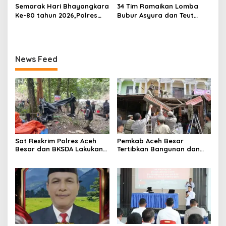
Semarak Hari Bhayangkara
34 Tim Ramaikan Lomba
Ke-80 tahun 2026,Polres
Bubur Asyura dan Teut
Aceh Besar Gelar Olahraga
Apam Aceh Besar
Bersama dan Bagikan
Doorprize Meriah
News Feed
Sat Reskrim Polres Aceh
Pemkab Aceh Besar
Besar dan BKSDA Lakukan
Tertibkan Bangunan dan
Pengecekan Dugaan
Lapak di Pasar Induk
Aktifitas Pertambangan
Lambaro
Emas Tanpa Izin Di
Kawasan Hutan Jantho