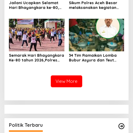
Jailani Ucapkan Selamat
Sikum Polres Aceh Besar
Hari Bhayangkara ke-80,
melaksanakan kegiatan
Apresiasi Dedikasi Polri
Penyuluhan Hukum tentang
Mengabdi untuk
Penyelidikan, Penyidikan,
Masyarakat
dan Praperadilan Menurut
KUHP dan KUHAP Baru
Semarak Hari Bhayangkara
34 Tim Ramaikan Lomba
Ke-80 tahun 2026,Polres
Bubur Asyura dan Teut
Aceh Besar Gelar Olahraga
Apam Aceh Besar
Bersama dan Bagikan
Doorprize Meriah
View More
Politik Terbaru