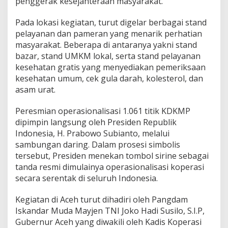
penggerak kesejahteraan masyarakat.
r
d
Pada lokasi kegiatan, turut digelar berbagai stand
i
pelayanan dan pameran yang menarik perhatian
L
a
masyarakat. Beberapa di antaranya yakni stand
y
bazar, stand UMKM lokal, serta stand pelayanan
e
kesehatan gratis yang menyediakan pemeriksaan
u
kesehatan umum, cek gula darah, kolesterol, dan
n
L
asam urat.
e
u
Peresmian operasionalisasi 1.061 titik KDKMP
p
dipimpin langsung oleh Presiden Republik
u
Indonesia, H. Prabowo Subianto, melalui
n
g
sambungan daring. Dalam prosesi simbolis
u
tersebut, Presiden menekan tombol sirine sebagai
n
tanda resmi dimulainya operasionalisasi koperasi
t
secara serentak di seluruh Indonesia.
u
k
D
Kegiatan di Aceh turut dihadiri oleh Pangdam
o
Iskandar Muda Mayjen TNI Joko Hadi Susilo, S.I.P,
r
Gubernur Aceh yang diwakili oleh Kadis Koperasi
o