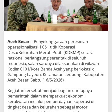
R
I
,
K
o
p
e
r
a
Aceh Besar –
Penyelenggaraan peresmian
s
operasionalisasi 1.061 titik Koperasi
i
M
Desa/Kelurahan Merah Putih (KDKMP) secara
e
nasional berlangsung serentak di seluruh
r
Indonesia, salah satunya dilaksanakan di wilayah
a
Kodim 0101/Kota Banda Aceh yang berlokasi di
h
Gampong Layeun, Kecamatan Leupung, Kabupaten
P
u
Aceh Besar, Sabtu (16/5/2026).
t
i
Kegiatan tersebut menjadi bagian dari upaya
h
pemerintah dalam memperkuat ekonomi
H
kerakyatan melalui pemberdayaan koperasi di
a
d
tingkat desa dan kelurahan sebagai motor
i