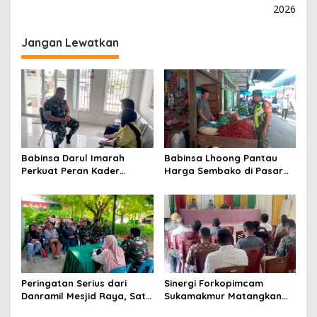
i
2026
g
Jangan Lewatkan
a
s
i
p
o
s
Babinsa Darul Imarah
Babinsa Lhoong Pantau
Perkuat Peran Kader
Harga Sembako di Pasar
Posyandu dalam
Tradisional Lamjuhang, Ini
Mendukung Program Gizi
Perkembangannya
Anak
Peringatan Serius dari
Sinergi Forkopimcam
Danramil Mesjid Raya, Satu
Sukamakmur Matangkan
Kesalahan Bisa Rugikan
Persiapan HUT RI ke-81,