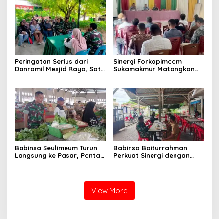
Anak
Peringatan Serius dari
Sinergi Forkopimcam
Danramil Mesjid Raya, Satu
Sukamakmur Matangkan
Kesalahan Bisa Rugikan
Persiapan HUT RI ke-81,
Diri, Keluarga, hingga
Semangat Kebersamaan
Satuan
Jadi Kunci Sukses
Babinsa Seulimeum Turun
Babinsa Baiturrahman
Langsung ke Pasar, Pantau
Perkuat Sinergi dengan
Harga Sembako dan
Dinas Kesehatan, Dorong
Pastikan Stabilitas Pangan
Pencegahan Penyakit dan
Peningkatan Kualitas SDM
View More