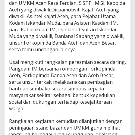
dan UMKM Aceh Reza Ferdian, S.STP.,
M.Si
, Kapolda
n
Aceh yang diwakili Dirpamobvit, Kajati Aceh yang
g
E
diwakili Asintel Kajati Aceh, para Pejabat Utama
k
Kodam Iskandar Muda, para Asisten Kasdam IM,
o
para Kabalakdam IM, Danlanud Sultan Iskandar
n
Muda yang diwakili, Danlanal Sabang yang diwakili,
o
m
unsur Forkopimda Banda Aceh dan Aceh Besar,
i
serta tamu undangan lainnya.
W
a
Usai mengikuti rangkaian peresmian secara daring,
r
Pangdam IM bersama rombongan Forkopimda
g
a
Aceh, Forkopimda Banda Aceh dan Aceh Besar,
serta unsur terkait melaksanakan pembagian
bantuan sembako secara simbolis kepada
masyarakat sekitar sebagai bentuk kepedulian
sosial dan dukungan terhadap kesejahteraan
warga.
Rangkaian kegiatan kemudian dilanjutkan dengan
peninjauan stand bazar dan UMKM guna melihat
langsung berbagai produk unggulan lokal yang