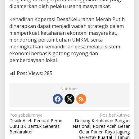
dipamerkan oleh pelaku usaha masyarakat.
Kehadiran Koperasi Desa/Kelurahan Merah Putih
diharapkan dapat menjadi wadah strategis dalam
memperkuat ketahanan ekonomi masyarakat,
mendorong pertumbuhan UMKM, serta
meningkatkan kemandirian desa melalui sistem
ekonomi berbasis gotong royong dan
pemberdayaan lokal.
Post Views:
285
Ikuti Kami
N
Pos sebelumnya
Pos berikutnya
Disdik Aceh Perkuat Peran
Dukung Ketahanan Pangan
a
Guru BK Bentuk Generasi
Nasional, Polres Aceh Besar
v
Berkarakter
Gelar Panen Raya Jagung
Serentak Kuartal II Tahun