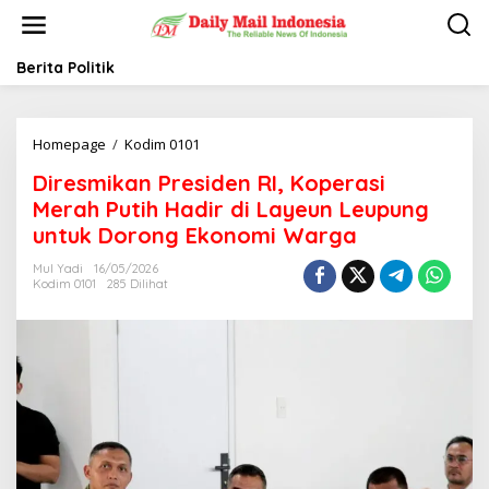
L
e
w
a
Berita Politik
t
i
k
Homepage
/
Kodim 0101
D
e
i
k
Diresmikan Presiden RI, Koperasi
r
o
e
n
Merah Putih Hadir di Layeun Leupung
s
t
untuk Dorong Ekonomi Warga
m
e
i
n
Mul Yadi
16/05/2026
k
Kodim 0101
285 Dilihat
a
n
P
r
e
s
i
d
e
n