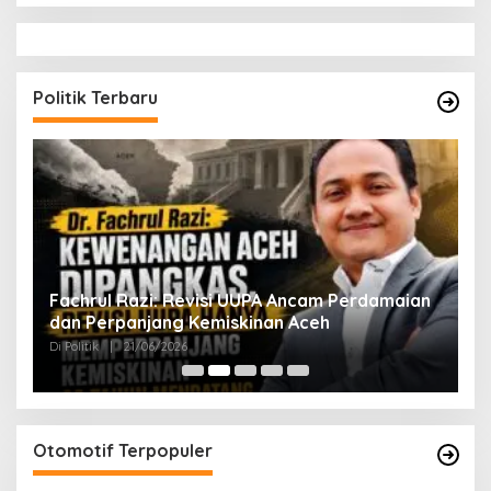
Politik Terbaru
ak
Fachrul Razi: Revisi UUPA Ancam Perdamaian
D
dan Perpanjang Kemiskinan Aceh
M
Di Politik
|
21/06/2026
Di 
Otomotif Terpopuler