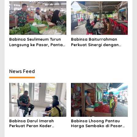
Diri, Keluarga, hingga
Semangat Kebersamaan
Satuan
Jadi Kunci Sukses
Babinsa Seulimeum Turun
Babinsa Baiturrahman
Langsung ke Pasar, Pantau
Perkuat Sinergi dengan
Harga Sembako dan
Dinas Kesehatan, Dorong
Pastikan Stabilitas Pangan
Pencegahan Penyakit dan
Peningkatan Kualitas SDM
News Feed
Babinsa Darul Imarah
Babinsa Lhoong Pantau
Perkuat Peran Kader
Harga Sembako di Pasar
Posyandu dalam
Tradisional Lamjuhang, Ini
Mendukung Program Gizi
Perkembangannya