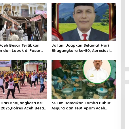
ceh Besar Tertibkan
Jailani Ucapkan Selamat Hari
 dan Lapak di Pasar
Bhayangkara ke-80, Apresiasi
ambaro
Dedikasi Polri Mengabdi untuk
Masyarakat
Hari Bhayangkara Ke-
34 Tim Ramaikan Lomba Bubur
 2026,Polres Aceh Besar
Asyura dan Teut Apam Aceh
lahraga Bersama dan
Besar
Doorprize Meriah