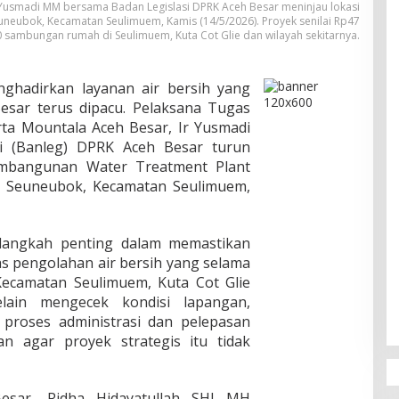
r Yusmadi MM bersama Badan Legislasi DPRK Aceh Besar meninjau lokasi
ubok, Kecamatan Seulimuem, Kamis (14/5/2026). Proyek senilai Rp47
00 sambungan rumah di Seulimuem, Kuta Cot Glie dan wilayah sekitarnya.
hadirkan layanan air bersih yang
esar terus dipacu. Pelaksana Tugas
rta Mountala Aceh Besar, Ir Yusmadi
 (Banleg) DPRK Aceh Besar turun
embangunan Water Treatment Plant
 Seuneubok, Kecamatan Seulimuem,
 langkah penting dalam memastikan
s pengolahan air bersih yang selama
 Kecamatan Seulimuem, Kuta Cot Glie
lain mengecek kondisi lapangan,
proses administrasi dan pelepasan
an agar proyek strategis itu tidak
sar, Ridha Hidayatullah SHI MH