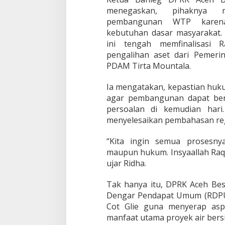
B
menegaskan, pihaknya 
e
pembangunan WTP karena
r
kebutuhan dasar masyarakat.
s
ini tengah memfinalisasi 
i
h
pengalihan aset dari Pemer
PDAM Tirta Mountala.
Ia mengatakan, kepastian huku
agar pembangunan dapat ber
persoalan di kemudian hari
menyelesaikan pembahasan regu
“Kita ingin semua prosesnya 
maupun hukum. Insyaallah Raqan
ujar Ridha.
Tak hanya itu, DPRK Aceh Be
Dengar Pendapat Umum (RDPU
Cot Glie guna menyerap asp
manfaat utama proyek air bersi