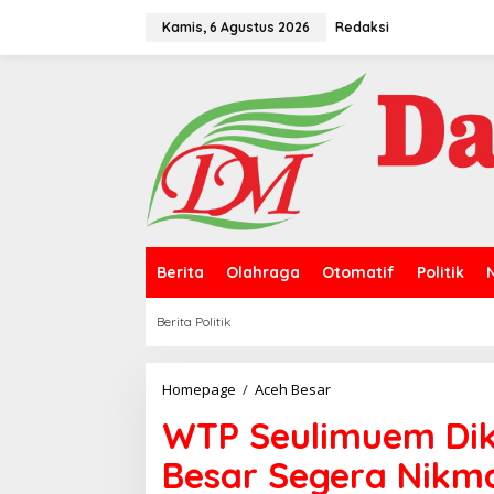
L
e
Kamis, 6 Agustus 2026
Redaksi
w
a
t
i
k
e
k
o
n
t
e
n
Berita
Olahraga
Otomatif
Politik
Berita Politik
Homepage
/
Aceh Besar
W
T
WTP Seulimuem Dik
P
S
Besar Segera Nikmat
e
u