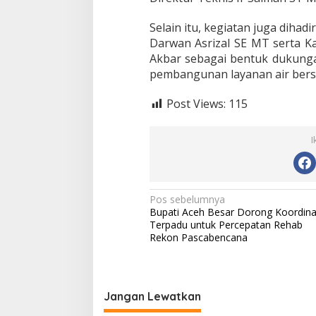
Selain itu, kegiatan juga diha
Darwan Asrizal SE MT serta Ka
Akbar sebagai bentuk dukunga
pembangunan layanan air bersi
Post Views:
115
I
N
Pos sebelumnya
Bupati Aceh Besar Dorong Koordina
a
Terpadu untuk Percepatan Rehab
v
Rekon Pascabencana
i
g
Jangan Lewatkan
a