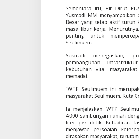
Sementara itu, Plt Dirut P
Yusmadi MM menyampaikan ap
Besar yang tetap aktif turun
masa libur kerja. Menurutnya,
penting untuk mempercep
Seulimuem.
Yusmadi menegaskan, pr
pembangunan infrastruktu
kebutuhan vital masyarakat
memadai.
“WTP Seulimuem ini merupak
masyarakat Seulimuem, Kuta Cot
Ia menjelaskan, WTP Seulimu
4.000 sambungan rumah denga
liter per detik. Kehadiran f
menjawab persoalan keterba
dirasakan masyarakat, teruta