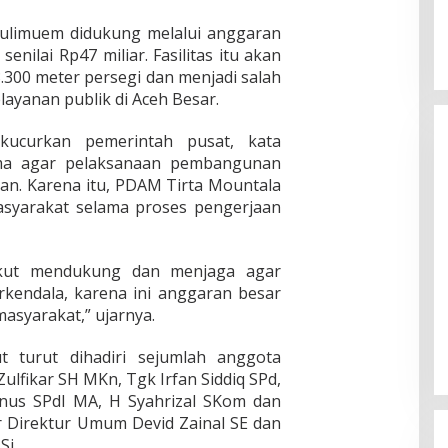
limuem didukung melalui anggaran
nilai Rp47 miliar. Fasilitas itu akan
3.300 meter persegi dan menjadi salah
layanan publik di Aceh Besar.
kucurkan pemerintah pusat, kata
ama agar pelaksanaan pembangunan
ran. Karena itu, PDAM Tirta Mountala
syarakat selama proses pengerjaan
ikut mendukung dan menjaga agar
kendala, karena ini anggaran besar
asyarakat,” ujarnya.
t turut dihadiri sejumlah anggota
ulfikar SH MKn, Tgk Irfan Siddiq SPd,
nus SPdI MA, H Syahrizal SKom dan
r Direktur Umum Devid Zainal SE dan
Si.