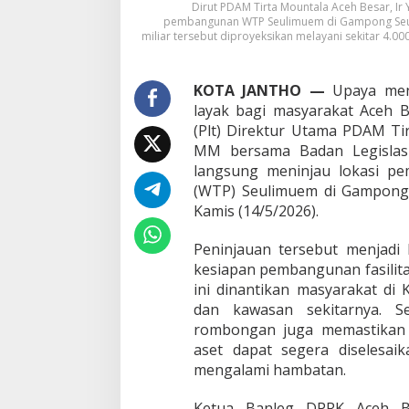
Dirut PDAM Tirta Mountala Aceh Besar, I
A
pembangunan WTP Seulimuem di Gampong Seune
c
miliar tersebut diproyeksikan melayani sekitar 4.0
e
h
B
KOTA JANTHO —
Upaya meng
e
layak bagi masyarakat Aceh B
s
a
(Plt) Direktur Utama PDAM Ti
r
MM bersama Badan Legislasi
S
langsung meninjau lokasi p
e
(WTP) Seulimuem di Gampong
g
Kamis (14/5/2026).
e
r
a
Peninjauan tersebut menjadi
N
kesiapan pembangunan fasilita
i
ini dinantikan masyarakat di
k
dan kawasan sekitarnya. Se
m
a
rombongan juga memastikan 
t
aset dapat segera diselesaik
i
mengalami hambatan.
A
i
Ketua Banleg DPRK Aceh Be
r