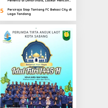
Penentu di Dimurthala, Laskar Rencong
Bidik Tiga Poin
5
Persiraja Siap Tantang FC Bekasi City di
Laga Tandang