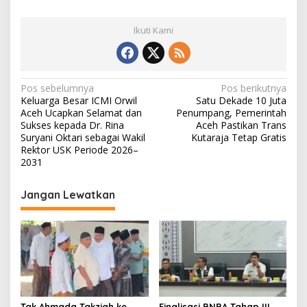
Ikuti Kami
N
Pos sebelumnya
Pos berikutnya
Keluarga Besar ICMI Orwil
Satu Dekade 10 Juta
a
Aceh Ucapkan Selamat dan
Penumpang, Pemerintah
v
Sukses kepada Dr. Rina
Aceh Pastikan Trans
Suryani Oktari sebagai Wakil
Kutaraja Tetap Gratis
i
Rektor USK Periode 2026–
2031
g
a
Jangan Lewatkan
s
i
p
o
s
Tgk Ahmada Takziah ke
Finalisasi BNBA Tahap III