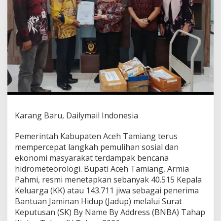
t
a
p
k
a
n
1
4
3
.
7
1
1
Karang Baru, Dailymail Indonesia
J
i
Pemerintah Kabupaten Aceh Tamiang terus
w
mempercepat langkah pemulihan sosial dan
a
P
ekonomi masyarakat terdampak bencana
e
hidrometeorologi. Bupati Aceh Tamiang, Armia
n
Pahmi, resmi menetapkan sebanyak 40.515 Kepala
e
Keluarga (KK) atau 143.711 jiwa sebagai penerima
r
i
Bantuan Jaminan Hidup (Jadup) melalui Surat
m
Keputusan (SK) By Name By Address (BNBA) Tahap
a