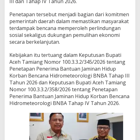
III dan Tahap IV Tahun 2026.
J
a
Penetapan tersebut menjadi bagian dari komitmen
d
u
pemerintah daerah dalam memastikan masyarakat
p
terdampak bencana memperoleh perlindungan
,
sosial sekaligus dukungan pemulihan ekonomi
P
secara berkelanjutan.
e
m
k
Kebijakan itu tertuang dalam Keputusan Bupati
a
Aceh Tamiang Nomor 100.3.3.2/345/2026 tentang
b
Penetapan Penerima Bantuan Jaminan Hidup
A
Korban Bencana Hidrometeorologi BNBA Tahap III
c
Tahun 2026 dan Keputusan Bupati Aceh Tamiang
e
h
Nomor 100.3.3.2/358/2026 tentang Penetapan
T
Penerima Bantuan Jaminan Hidup Korban Bencana
a
Hidrometeorologi BNBA Tahap IV Tahun 2026.
m
i
a
n
g
P
e