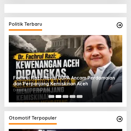
Politik Terbaru
ak
Fachrul Razi: Revisi UUPA Ancam Perdamaian
D
dan Perpanjang Kemiskinan Aceh
M
Di Politik
|
21/06/2026
Di 
Otomotif Terpopuler