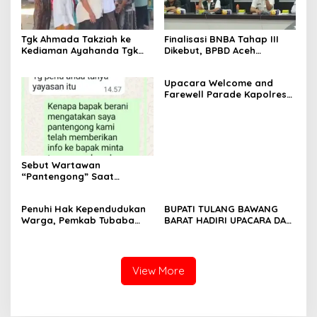
Tgk Ahmada Takziah ke
Finalisasi BNBA Tahap III
Kediaman Ayahanda Tgk
Dikebut, BPBD Aceh
Zumadi di Peudada
Tamiang Libatkan Datok
Penghulu untuk Vervali
Upacara Welcome and
Stimulan Rumah
Farewell Parade Kapolres
Tulang Bawang Barat
Berlangsung Khidmat
Sebut Wartawan
“Pantengong” Saat
Dikonfirmasi, Kadisdik Aceh
Diduga Langgar Hukum &
Penuhi Hak Kependudukan
BUPATI TULANG BAWANG
Etika, DPR‑Provinsi,
Warga, Pemkab Tubaba
BARAT HADIRI UPACARA DAN
Gubernur dan PLLDA
Gelar Sidang Isbat Nikah
SYUKURAN HARI
Diminta Segera Bertindak
Terpadu dan Teken MOU
BHAYANGKARA KE-80 TAHUN
Lintas Sektoral
2026
View More