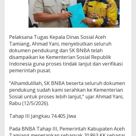
r
c
e
p
a
t
Pelaksana Tugas Kepala Dinas Sosial Aceh
P
e
Tamiang, Ahmad Yani, menyebutkan seluruh
m
dokumen pendukung dan SK BNBA telah
u
disampaikan ke Kementerian Sosial Republik
l
Indonesia guna proses tindak lanjut dan verifikasi
i
h
pemerintah pusat.
a
n
“Alhamdulillah, SK BNBA beserta seluruh dokumen
P
pendukung sudah kami serahkan ke Kementerian
a
Sosial untuk proses lebih lanjut,” ujar Ahmad Yani,
s
c
Rabu (12/5/2026).
a
b
Tahap III Jangkau 74.405 Jiwa
e
n
Pada BNBA Tahap III, Pemerintah Kabupaten Aceh
c
Tamiang menetapkan sebanyak 20.863 KK sebagai
a