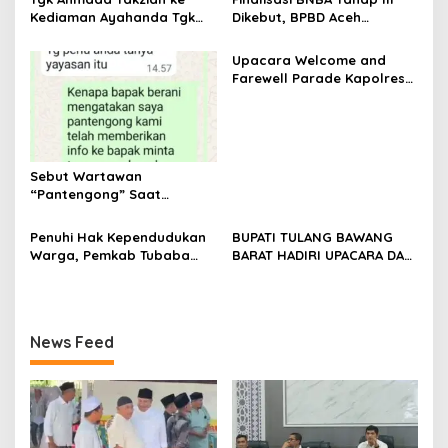
Kediaman Ayahanda Tgk
Dikebut, BPBD Aceh
Zumadi di Peudada
Tamiang Libatkan Datok
Penghulu untuk Vervali
Upacara Welcome and
Stimulan Rumah
Farewell Parade Kapolres
Tulang Bawang Barat
Berlangsung Khidmat
Sebut Wartawan
“Pantengong” Saat
Dikonfirmasi, Kadisdik Aceh
Diduga Langgar Hukum &
Penuhi Hak Kependudukan
BUPATI TULANG BAWANG
Etika, DPR‑Provinsi,
Warga, Pemkab Tubaba
BARAT HADIRI UPACARA DAN
Gubernur dan PLLDA
Gelar Sidang Isbat Nikah
SYUKURAN HARI
Diminta Segera Bertindak
Terpadu dan Teken MOU
BHAYANGKARA KE-80 TAHUN
Lintas Sektoral
2026
News Feed