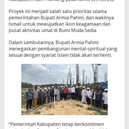
n
P
Proyek ini menjadi salah satu prioritas utama
e
pemerintahan Bupati Armia Pahmi, dan wakilnya
m
Ismail untuk mewujudkan ikon keagamaan dan
b
pusat aktivitas umat di Bumi Muda Sedia.
a
n
g
Dalam sambutannya, Bupati Armia Pahmi
u
menegaskan pembangunan mental-spiritual yang
n
sesuai dengan syariat Islam tidak akan terhenti.
a
n
s
e
b
a
g
a
i
I
c
o
n
K
“Pemerintah Kabupaten tetap berkomitmen
e