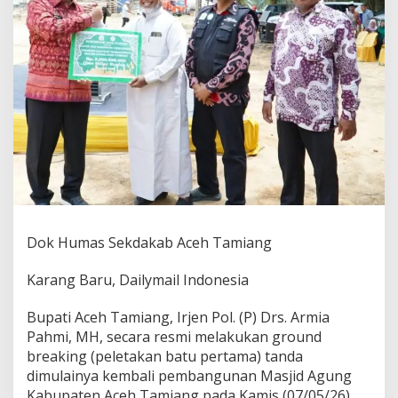
A
g
u
n
g
,
B
u
p
a
t
i
A
r
m
Dok Humas Sekdakab Aceh Tamiang
i
a
Karang Baru, Dailymail Indonesia
L
a
n
Bupati Aceh Tamiang, Irjen Pol. (P) Drs. Armia
j
Pahmi, MH, secara resmi melakukan ground
u
breaking (peletakan batu pertama) tanda
t
dimulainya kembali pembangunan Masjid Agung
k
Kabupaten Aceh Tamiang pada Kamis (07/05/26).
a