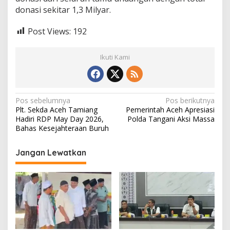
donasi sekitar 1,3 Milyar.
Post Views:
192
Ikuti Kami
N
Pos sebelumnya
Pos berikutnya
Plt. Sekda Aceh Tamiang
Pemerintah Aceh Apresiasi
a
Hadiri RDP May Day 2026,
Polda Tangani Aksi Massa
v
Bahas Kesejahteraan Buruh
i
Jangan Lewatkan
g
a
s
i
p