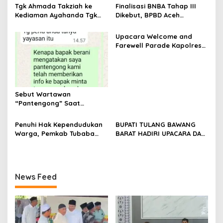
o
Tgk Ahmada Takziah ke
Finalisasi BNBA Tahap III
s
Kediaman Ayahanda Tgk
Dikebut, BPBD Aceh
Zumadi di Peudada
Tamiang Libatkan Datok
Penghulu untuk Vervali
Upacara Welcome and
Stimulan Rumah
Farewell Parade Kapolres
Tulang Bawang Barat
Berlangsung Khidmat
Sebut Wartawan
“Pantengong” Saat
Dikonfirmasi, Kadisdik Aceh
Diduga Langgar Hukum &
Penuhi Hak Kependudukan
BUPATI TULANG BAWANG
Etika, DPR‑Provinsi,
Warga, Pemkab Tubaba
BARAT HADIRI UPACARA DAN
Gubernur dan PLLDA
Gelar Sidang Isbat Nikah
SYUKURAN HARI
Diminta Segera Bertindak
Terpadu dan Teken MOU
BHAYANGKARA KE-80 TAHUN
Lintas Sektoral
2026
News Feed