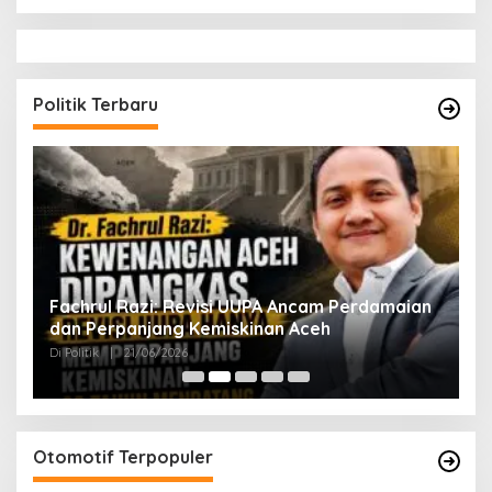
Politik Terbaru
ak
Fachrul Razi: Revisi UUPA Ancam Perdamaian
D
dan Perpanjang Kemiskinan Aceh
M
Di Politik
|
21/06/2026
Di 
Otomotif Terpopuler