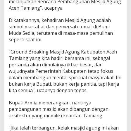
melanjutkan Rencana Pembangunan Mesjid Agung
a
Aceh Tamiang”, ucapnya.
g
a
Dikatakannya, kehadiran Mesjid Agung adalah
m
a
simbol martabat dan pemersatu umat di Bumi
a
Muda Sedia, terutama di masa-masa pemulihan
n
seperti saat ini.
d
i
“Ground Breaking Masjid Agung Kabupaten Aceh
A
c
Tamiang yang kita hadiri bersama ini, sebagai
e
pertanda akan dimulainya iktiar besar, dan
h
wujudnyata Pemerintah Kabupaten tetap fokus
T
dalam membangun mental spiritual masyarakat. Ini
a
bukan kerja Bupati, bukan kerja panitia, tapi kerja
m
i
kita semua”, ucapnya dengan tegas.
a
n
Bupati Armia menerangkan, nantinya
g
pembangunan masjid akan dibangun dengan
arsitektur yang memiliki kearifan Tamiang.
“Jika telah terbangun, kelak masjid agung ini akan