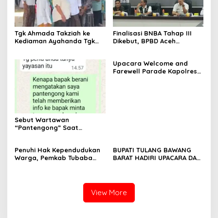
Tgk Ahmada Takziah ke
Finalisasi BNBA Tahap III
Kediaman Ayahanda Tgk
Dikebut, BPBD Aceh
Zumadi di Peudada
Tamiang Libatkan Datok
Penghulu untuk Vervali
Upacara Welcome and
Stimulan Rumah
Farewell Parade Kapolres
Tulang Bawang Barat
Berlangsung Khidmat
Sebut Wartawan
“Pantengong” Saat
Dikonfirmasi, Kadisdik Aceh
Diduga Langgar Hukum &
Penuhi Hak Kependudukan
BUPATI TULANG BAWANG
Etika, DPR‑Provinsi,
Warga, Pemkab Tubaba
BARAT HADIRI UPACARA DAN
Gubernur dan PLLDA
Gelar Sidang Isbat Nikah
SYUKURAN HARI
Diminta Segera Bertindak
Terpadu dan Teken MOU
BHAYANGKARA KE-80 TAHUN
Lintas Sektoral
2026
View More