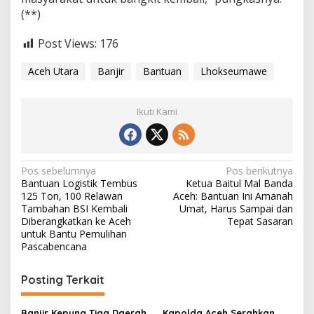
h
(**)
U
t
Post Views:
176
a
r
Aceh Utara
Banjir
Bantuan
Lhokseumawe
a
Ikuti Kami
N
Pos sebelumnya
Pos berikutnya
Bantuan Logistik Tembus
Ketua Baitul Mal Banda
a
125 Ton, 100 Relawan
Aceh: Bantuan Ini Amanah
v
Tambahan BSI Kembali
Umat, Harus Sampai dan
Diberangkatkan ke Aceh
Tepat Sasaran
i
untuk Bantu Pemulihan
Pascabencana
g
a
Posting Terkait
s
i
Banjir Kepung Tiga Daerah,
Kapolda Aceh Serahkan