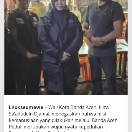
a
A
c
e
h
P
e
d
u
l
i
T
e
r
o
b
o
s
P
e
Lhokseumawe
– Wali Kota Banda Aceh, Illiza
r
Sa’aduddin Djamal, menegaskan bahwa misi
j
a
kemanusiaan yang dilakukan melalui Banda Aceh
l
Peduli merupakan wujud nyata kepedulian
a