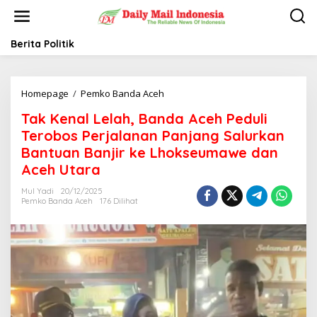
L
e
w
a
Berita Politik
t
i
k
Homepage
/
Pemko Banda Aceh
T
e
a
k
Tak Kenal Lelah, Banda Aceh Peduli
k
o
K
n
Terobos Perjalanan Panjang Salurkan
e
t
Bantuan Banjir ke Lhokseumawe dan
n
e
Aceh Utara
a
n
l
Mul Yadi
20/12/2025
L
Pemko Banda Aceh
176 Dilihat
e
l
a
h
,
B
a
n
d