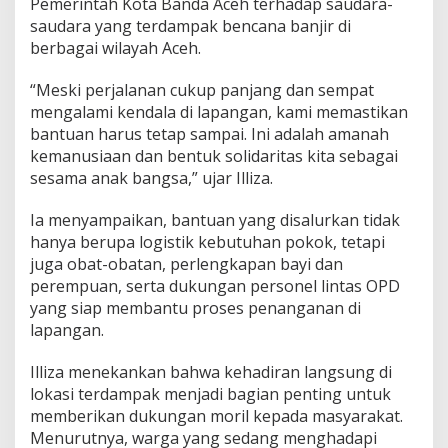
Pemerintah Kota Banda Aceh terhadap saudara-
n
saudara yang terdampak bencana banjir di
a
n
berbagai wilayah Aceh.
P
a
“Meski perjalanan cukup panjang dan sempat
n
mengalami kendala di lapangan, kami memastikan
j
bantuan harus tetap sampai. Ini adalah amanah
a
n
kemanusiaan dan bentuk solidaritas kita sebagai
g
sesama anak bangsa,” ujar Illiza.
S
a
Ia menyampaikan, bantuan yang disalurkan tidak
l
hanya berupa logistik kebutuhan pokok, tetapi
u
r
juga obat-obatan, perlengkapan bayi dan
k
perempuan, serta dukungan personel lintas OPD
a
yang siap membantu proses penanganan di
n
lapangan.
B
a
n
Illiza menekankan bahwa kehadiran langsung di
t
lokasi terdampak menjadi bagian penting untuk
u
memberikan dukungan moril kepada masyarakat.
a
Menurutnya, warga yang sedang menghadapi
n