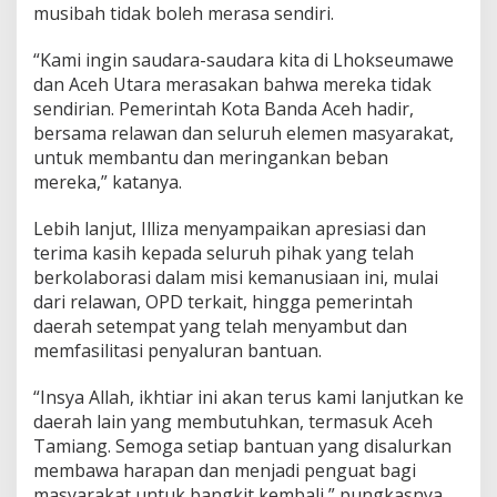
musibah tidak boleh merasa sendiri.
B
a
n
“Kami ingin saudara-saudara kita di Lhokseumawe
j
dan Aceh Utara merasakan bahwa mereka tidak
i
sendirian. Pemerintah Kota Banda Aceh hadir,
r
bersama relawan dan seluruh elemen masyarakat,
k
e
untuk membantu dan meringankan beban
L
mereka,” katanya.
h
o
Lebih lanjut, Illiza menyampaikan apresiasi dan
k
terima kasih kepada seluruh pihak yang telah
s
e
berkolaborasi dalam misi kemanusiaan ini, mulai
u
dari relawan, OPD terkait, hingga pemerintah
m
daerah setempat yang telah menyambut dan
a
memfasilitasi penyaluran bantuan.
w
e
d
“Insya Allah, ikhtiar ini akan terus kami lanjutkan ke
a
daerah lain yang membutuhkan, termasuk Aceh
n
Tamiang. Semoga setiap bantuan yang disalurkan
A
membawa harapan dan menjadi penguat bagi
c
e
masyarakat untuk bangkit kembali,” pungkasnya.