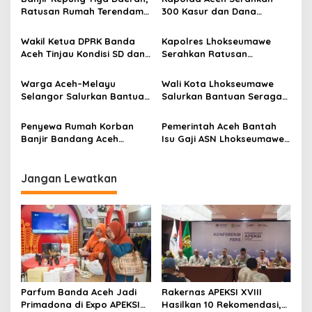
p
Ratusan Rumah Terendam
300 Kasur dan Dana
—BNPB Minta Warga Tetap
Tunggu Hunian untuk
o
Siaga”
Korban Bencana di
Wakil Ketua DPRK Banda
Kapolres Lhokseumawe
Ketambe
s
Aceh Tinjau Kondisi SD dan
Serahkan Ratusan
SMP di Ulee Kareng
Seragam Sekolah untuk
Siswa SD di Muara Batu
Warga Aceh–Melayu
Wali Kota Lhokseumawe
Selangor Salurkan Bantuan
Salurkan Bantuan Seragam
dan Layanan Kesehatan
dan Perlengkapan Sekolah
untuk Korban Banjir
ke Tiga SD Terdampak
Penyewa Rumah Korban
Pemerintah Aceh Bantah
Langkahan
Bencana
Banjir Bandang Aceh
Isu Gaji ASN Lhokseumawe
Tamiang Terancam Gagal
Terkait Evaluasi APBK
Terima Bantuan
Jangan Lewatkan
Parfum Banda Aceh Jadi
Rakernas APEKSI XVIII
Primadona di Expo APEKSI
Hasilkan 10 Rekomendasi,