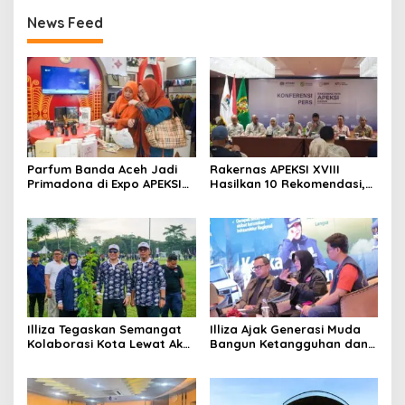
News Feed
Parfum Banda Aceh Jadi
Rakernas APEKSI XVIII
Primadona di Expo APEKSI
Hasilkan 10 Rekomendasi,
Medan
Perkuat Komitmen
Membangun Kota Tangguh
Illiza Tegaskan Semangat
Illiza Ajak Generasi Muda
Kolaborasi Kota Lewat Aksi
Bangun Ketangguhan dan
Tanam Pohon di Rakernas
Kepedulian Hadapi
APEKSI
Bencana