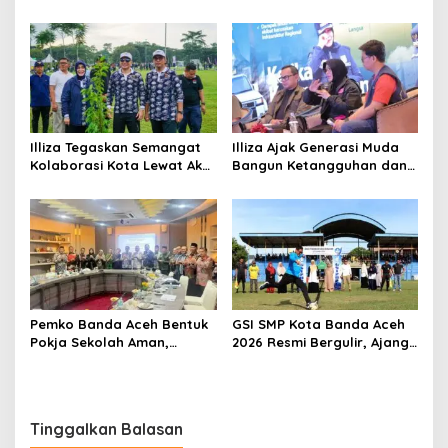
Medan
Perkuat Komitmen
Membangun Kota Tangguh
Illiza Tegaskan Semangat
Illiza Ajak Generasi Muda
Kolaborasi Kota Lewat Aksi
Bangun Ketangguhan dan
Tanam Pohon di Rakernas
Kepedulian Hadapi
APEKSI
Bencana
Pemko Banda Aceh Bentuk
GSI SMP Kota Banda Aceh
Pokja Sekolah Aman,
2026 Resmi Bergulir, Ajang
Perkuat Pencegahan
Cetak Pesepak Bola Muda
Perundungan
Berprestasi
Tinggalkan Balasan