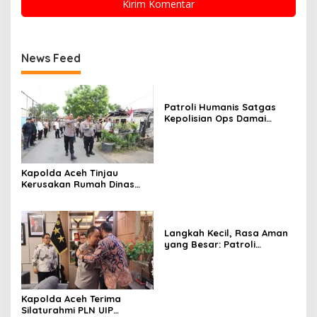
News Feed
Patroli Humanis Satgas
Kepolisian Ops Damai
Cartenz di Puncak Jaya
Pererat Kedekatan dengan
Masyarakat
Kapolda Aceh Tinjau
Kerusakan Rumah Dinas
Aspol Lamteumen I Akibat
Angin Kencang Disertai
Hujan
Langkah Kecil, Rasa Aman
yang Besar: Patroli
Humanis Satgas Ops Damai
Cartenz Hangatkan
Kenyam
Kapolda Aceh Terima
Silaturahmi PLN UIP