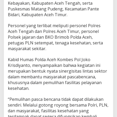
Kebayakan, Kabupaten Aceh Tengah, serta
h
Puskesmas Matang Pudeng, Kecamatan Pante
k
a
Bidari, Kabupaten Aceh Timur.
n
F
Personel yang terlibat meliputi personel Polres
a
Aceh Tengah dan Polres Aceh Timur, personel
s
Polsek jajaran dan BKO Brimob Polda Aceh,
i
l
petugas PLN setempat, tenaga kesehatan, serta
i
masyarakat sekitar.
t
a
Kabid Humas Polda Aceh Kombes Pol Joko
s
Krisdiyanto, menyampaikan bahwa kegiatan ini
K
e
merupakan bentuk nyata sinergisitas lintas sektor
s
dalam membantu masyarakat pascabencana,
e
khususnya dalam pemulihan fasilitas pelayanan
h
kesehatan.
a
t
a
“Pemulihan pasca bencana tidak dapat dilakukan
n
sendiri. Melalui gotong royong bersama Polri, PLN,
p
dan masyarakat, fasilitas kesehatan yang
a
terdampak dapat segera difungsikan kembali,
s