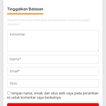
2026
Teladan Raih Penghargaan
Tinggalkan Balasan
Alamat email Anda tidak akan dipublikasikan.
Ruas yang wajib
ditandai
*
Simpan nama, email, dan situs web saya pada peramban
ini untuk komentar saya berikutnya.