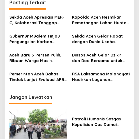
Posting Terkait
s
i
Sekda Aceh Apresiasi MER-
Kapolda Aceh Resmikan
p
C, Kolaborasi Tanggap
Pematangan Lahan Huntap
Darurat Bencana Diperkuat
Polri untuk Korban
o
Bencana di Tamiang
Gubernur Mualem Tinjau
Sekda Aceh Gelar Rapat
s
Pengungsian Korban
dengan Dunia Usaha
Bencana Hidrometeorologi
Dukung Tanggap Darurat
di Sawang Aceh Utara
Bencana ‎
Aceh Baru 5 Persen Pulih,
Dinsos Aceh Gelar Dzikir
Ribuan Warga Masih
dan Doa Bersama untuk
Bertahan di Tengah Luka
Korban Bencana
Bencana
Hidrometeorologi Aceh–
Pemerintah Aceh Bahas
RSA Laksamana Malahayati
Sumatera
Tindak Lanjut Evaluasi APBA
Hadirkan Layanan
2026, Penyesuaian
Kesehatan Gratis untuk
Anggaran Bencana Jadi
Warga Aceh Utara dan
Fokus
Lhokseumawe
Jangan Lewatkan
Patroli Humanis Satgas
Kepolisian Ops Damai
Cartenz di Puncak Jaya
Pererat Kedekatan dengan