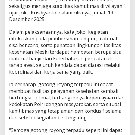
c
sekaligus menjaga stabilitas kamtibmas di wilayah,”
a
ujar Joko Krisdiyanto, dalam rilisnya, Jumat, 19
B
Desember 2025.
e
n
Dalam pelaksanaannya, kata Joko, kegiatan
c
a
difokuskan pada pembersihan lumpur, material
n
sisa bencana, serta penataan lingkungan fasilitas
a
kesehatan. Meski terdapat hambatan berupa sisa
d
material banjir dan keterbatasan peralatan di
i
tahap awal, seluruh kendala dapat diatasi melalui
A
c
koordinasi dan kerja sama yang baik.
e
h
Ia berharap, gotong royong terpadu ini dapat
membuat fasilitas pelayanan kesehatan kembali
berfungsi optimal, terbangunnya kepercayaan dan
kedekatan Polri dengan masyarakat, serta situasi
kamtibmas yang tetap aman dan kondusif selama
dan setelah kegiatan berlangsung.
“Semoga gotong royong terpadu seperti ini dapat