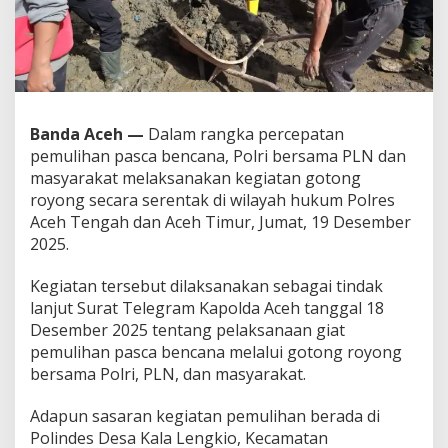
s
y
a
r
a
k
a
Banda Aceh —
Dalam rangka percepatan
t
pemulihan pasca bencana, Polri bersama PLN dan
G
o
masyarakat melaksanakan kegiatan gotong
t
royong secara serentak di wilayah hukum Polres
o
Aceh Tengah dan Aceh Timur, Jumat, 19 Desember
n
2025.
g
R
o
Kegiatan tersebut dilaksanakan sebagai tindak
y
lanjut Surat Telegram Kapolda Aceh tanggal 18
o
Desember 2025 tentang pelaksanaan giat
n
pemulihan pasca bencana melalui gotong royong
g
bersama Polri, PLN, dan masyarakat.
B
e
r
Adapun sasaran kegiatan pemulihan berada di
s
Polindes Desa Kala Lengkio, Kecamatan
i