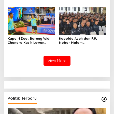
Sumatera Bagian Utara,
Perkuat Sinergi Dukung
Infrastruktur
Ketenagalistrikan
Kapolri Duet Bareng Widi
Kapolda Aceh dan PJU
Chandra Kasih Lawan
Nobar Malam
Bahlil-Muhammad di
Penganugerahan Hoegeng
Penutupan Kapolri Cup
Awards 2026, Lima Polisi
2026
Teladan Raih Penghargaan
View More
Politik Terbaru