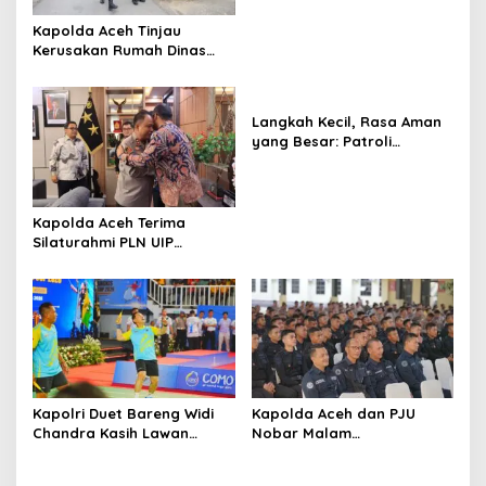
Masyarakat
Kapolda Aceh Tinjau
Kerusakan Rumah Dinas
Aspol Lamteumen I Akibat
Angin Kencang Disertai
Hujan
Langkah Kecil, Rasa Aman
yang Besar: Patroli
Humanis Satgas Ops Damai
Cartenz Hangatkan
Kenyam
Kapolda Aceh Terima
Silaturahmi PLN UIP
Sumatera Bagian Utara,
Perkuat Sinergi Dukung
Infrastruktur
Ketenagalistrikan
Kapolri Duet Bareng Widi
Kapolda Aceh dan PJU
Chandra Kasih Lawan
Nobar Malam
Bahlil-Muhammad di
Penganugerahan Hoegeng
Penutupan Kapolri Cup
Awards 2026, Lima Polisi