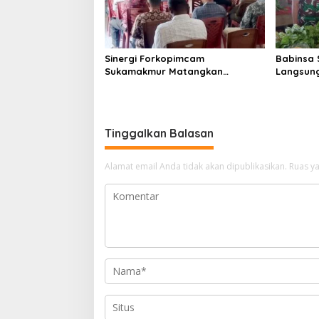
Sinergi Forkopimcam
Babinsa 
Sukamakmur Matangkan
Langsung
Persiapan HUT RI ke-81,
Harga S
Semangat Kebersamaan Jadi
Stabilit
Kunci Sukses
Tinggalkan Balasan
Alamat email Anda tidak akan dipublikasikan.
Ruas ya