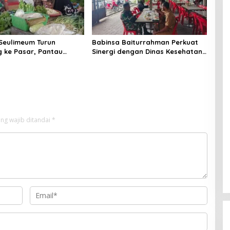
Seulimeum Turun
Babinsa Baiturrahman Perkuat
 ke Pasar, Pantau
Sinergi dengan Dinas Kesehatan,
embako dan Pastikan
Dorong Pencegahan Penyakit
as Pangan
dan Peningkatan Kualitas SDM
ng wajib ditandai
*