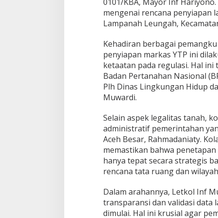
0101/KBA, Mayor Inf Hariyono
t
mengenai rencana penyiapan l
o
Lampanah Leungah, Kecamatan
r
a
Kehadiran berbagai pemangku
l
penyiapan markas YTP ini dilak
ketaatan pada regulasi. Hal ini 
Badan Pertanahan Nasional (BPN
Plh Dinas Lingkungan Hidup d
Muwardi.
Selain aspek legalitas tanah, k
administratif pemerintahan ya
Aceh Besar, Rahmadaniaty. Kola
memastikan bahwa penetapan l
hanya tepat secara strategis ba
rencana tata ruang dan wilaya
Dalam arahannya, Letkol Inf 
transparansi dan validasi data
dimulai. Hal ini krusial agar p