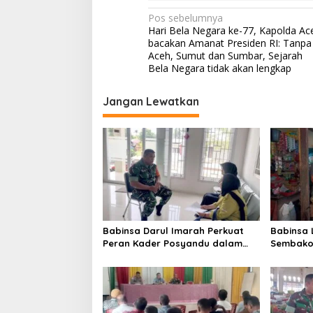
N
Pos sebelumnya
Hari Bela Negara ke-77, Kapolda Ac
a
bacakan Amanat Presiden RI: Tanpa
v
Aceh, Sumut dan Sumbar, Sejarah
Bela Negara tidak akan lengkap
i
g
Jangan Lewatkan
a
s
i
p
o
s
Babinsa Darul Imarah Perkuat
Babinsa
Peran Kader Posyandu dalam
Sembako 
Mendukung Program Gizi Anak
Lamjuhan
Perkemb