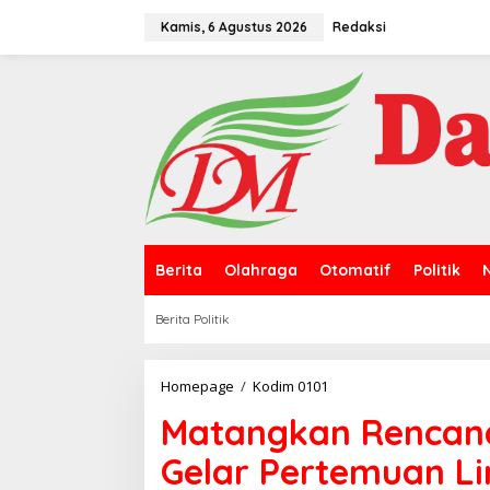
L
e
Kamis, 6 Agustus 2026
Redaksi
w
a
t
i
k
e
k
o
n
t
e
n
Berita
Olahraga
Otomatif
Politik
Berita Politik
Homepage
/
Kodim 0101
M
a
Matangkan Rencana
t
a
Gelar Pertemuan Li
n
g