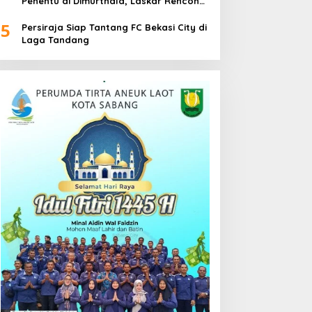
Penentu di Dimurthala, Laskar Rencong
Bidik Tiga Poin
5
Persiraja Siap Tantang FC Bekasi City di
Laga Tandang