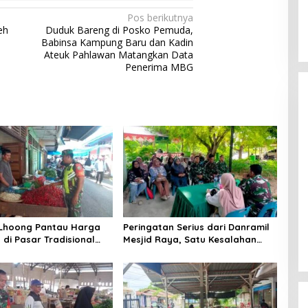
Pos berikutnya
eh
Duduk Bareng di Posko Pemuda,
Babinsa Kampung Baru dan Kadin
Ateuk Pahlawan Matangkan Data
Penerima MBG
 Lhoong Pantau Harga
Peringatan Serius dari Danramil
di Pasar Tradisional
Mesjid Raya, Satu Kesalahan
g, Ini
Bisa Rugikan Diri, Keluarga,
angannya
hingga Satuan