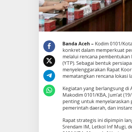
B
A
G
e
l
a
r
P
Banda Aceh –
Kodim 0101/Kota
e
konkret dalam memperkuat pe
r
melalui rencana pembentukan 
t
(YTP). Sebagai bentuk persiapa
e
m
menyelenggarakan Rapat Koordi
u
mematangkan rencana lokasi l
a
n
Kegiatan yang berlangsung di 
L
Makodim 0101/KBA, Jum’at (19/
i
n
penting untuk menyelaraskan p
t
pemerintah daerah, dan instansi
a
s
Rapat strategis ini dipimpin l
S
Srendam IM, Letkol Inf Mugi, 
e
k