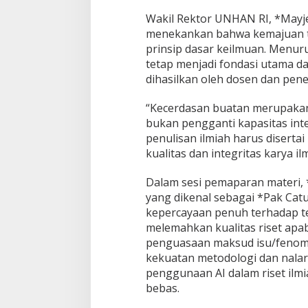
h
Wakil Rektor UNHAN RI, *Mayj
menekankan bahwa kemajuan t
prinsip dasar keilmuan. Menuru
tetap menjadi fondasi utama da
dihasilkan oleh dosen dan peneli
“Kecerdasan buatan merupakan
bukan pengganti kapasitas int
penulisan ilmiah harus diserta
kualitas dan integritas karya il
Dalam sesi pemaparan materi, 
yang dikenal sebagai *Pak Ca
kepercayaan penuh terhadap te
melemahkan kualitas riset apab
penguasaan maksud isu/fenom
kekuatan metodologi dan nala
penggunaan AI dalam riset ilmi
bebas.