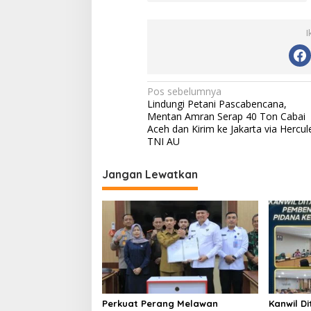
I
N
Pos sebelumnya
Lindungi Petani Pascabencana,
a
Mentan Amran Serap 40 Ton Cabai
v
Aceh dan Kirim ke Jakarta via Hercul
TNI AU
i
g
Jangan Lewatkan
a
s
i
p
o
s
Perkuat Perang Melawan
Kanwil D