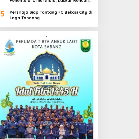
Penentu di Dimurthala, Laskar Rencong
Bidik Tiga Poin
5
Persiraja Siap Tantang FC Bekasi City di
Laga Tandang