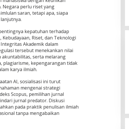
dan mahasiswa dengan keunikan
. Negara perlu riset yang
imlulan saran, tetapi apa, siapa
lanjutnya.
 pentingnya kepatuhan terhadap
, Kebudayaan, Riset, dan Teknologi
Integritas Akademik dalam
egulasi tersebut menekankan nilai
 akuntabilitas, serta melarang
ata, plagiarisme, kepengarangan tidak
lam karya ilmiah.
an AI, sosialisasi ini turut
mahaman mengenai strategi
ndeks Scopus, pemilihan jurnal
ndari jurnal predator. Diskusi
rahkan pada praktik penulisan ilmiah
asional tanpa mengabaikan