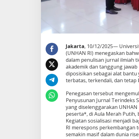
a
d
e
m
i
k
d
a
Jakarta
, 10/12/2025— Universi
l
(UNHAN RI) menegaskan bahwa
a
dalam penulisan jurnal ilmiah 
m
akademik dan tanggung jawab k
P
u
diposisikan sebagai alat bantu
b
terbatas, terkendali, dan tetap
l
i
Penegasan tersebut mengemuka
k
Penyusunan Jurnal Terindeks
a
s
yang diselenggarakan UNHAN RI 
i
peserta*, di Aula Merah Putih,
I
Kegiatan sosialisasi menjadi 
l
RI merespons perkembangan te
m
i
semakin masif dalam dunia riset
a