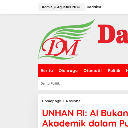
L
e
Kamis, 6 Agustus 2026
Redaksi
w
a
t
i
k
e
k
o
n
t
e
n
Berita
Olahraga
Otomatif
Politik
Berita Politik
Homepage
/
Nasional
U
N
UNHAN RI: AI Bukan
H
A
Akademik dalam Pub
N
R