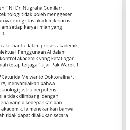
en TNI Dr. Nugraha Gumilar*,
eknologi tidak boleh menggeser
tnya, integritas akademik harus
lam setiap karya ilmiah yang
ti.
 alat bantu dalam proses akademik,
elektual. Penggunaan AI dalam
i kontrol akademik yang ketat agar
miah tetap terjaga,” ujar Pak Warek 1.
*Caturida Meiwanto Doktoralina*,
tur*, menyamlaikan bahwa
knologi justru berpotensi
ila tidak diimbangi dengan
ena yang dikedepankan dan
r akademik. Ia menekankan bahwa
ah tidak dapat dilakukan secara