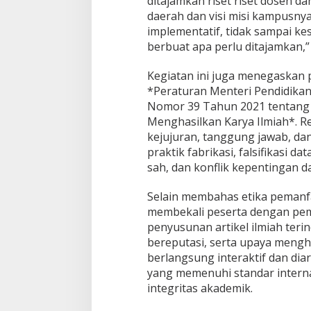
ditajamkan riset riset dosen 
daerah dan visi misi kampusnya
implementatif, tidak sampai kes
berbuat apa perlu ditajamkan,” 
Kegiatan ini juga menegaskan
*Peraturan Menteri Pendidikan
Nomor 39 Tahun 2021 tentang 
Menghasilkan Karya Ilmiah*. R
kejujuran, tanggung jawab, dan
praktik fabrikasi, falsifikasi d
sah, dan konflik kepentingan da
Selain membahas etika pemanfaat
membekali peserta dengan pe
penyusunan artikel ilmiah teri
bereputasi, serta upaya menghi
berlangsung interaktif dan dia
yang memenuhi standar intern
integritas akademik.