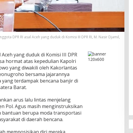
nggota DPR RI asal Aceh yang duduk di Komisi III DPR RI, M. Nasir Djamil,
Aceh yang duduk di Komisi III DPR
asa hormat atas kepedulian Kapolri
abowo yang diwakili oleh Kakorlantas
uryonugroho bersama jajarannya
 yang terdampak bencana banjir di
atera Barat.
nkan arus lalu lintas menjelang
jen Pol. Agus masih menginstruksikan
 bantuan berupa moda transportasi
yarakat di daerah bencana.
lah memposisikan diri mereka