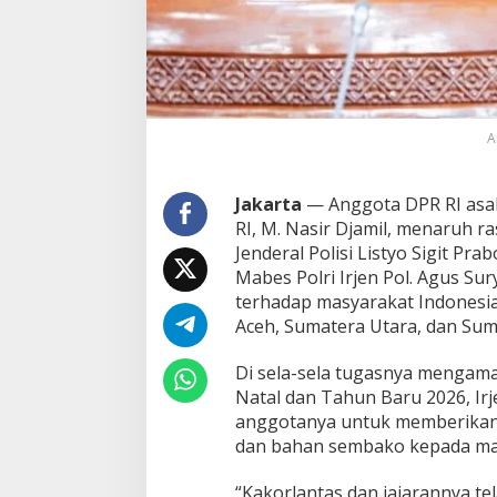
s
P
o
l
r
i
d
A
a
n
J
Jakarta
— Anggota DPR RI asal 
a
RI, M. Nasir Djamil, menaruh r
j
Jenderal Polisi Listyo Sigit Pr
a
Mabes Polri Irjen Pol. Agus S
r
a
terhadap masyarakat Indonesia
n
Aceh, Sumatera Utara, dan Sum
n
y
Di sela-sela tugasnya mengama
a
Natal dan Tahun Baru 2026, Ir
P
e
anggotanya untuk memberikan
j
dan bahan sembako kepada mas
u
a
“Kakorlantas dan jajarannya te
n