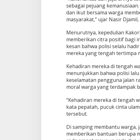
sebagai pejuang kemanusiaan
g
K
dan ikut bersama warga memb
e
masyarakat,” ujar Nasir Djamil
m
a
Menurutnya, kepedulian Kakorl
n
memberikan citra positif bagi 
u
s
kesan bahwa polisi selalu hadi
i
mereka yang tengah tertimpa 
a
a
Kehadiran mereka di tengah w
n
menunjukkan bahwa polisi lal
keselamatan pengguna jalan ra
moral warga yang terdampak b
“Kehadiran mereka di tengah 
kata pepatah, pucuk cinta ulam 
tersebut.
Di samping membantu warga, ja
memberikan bantuan berupa mo