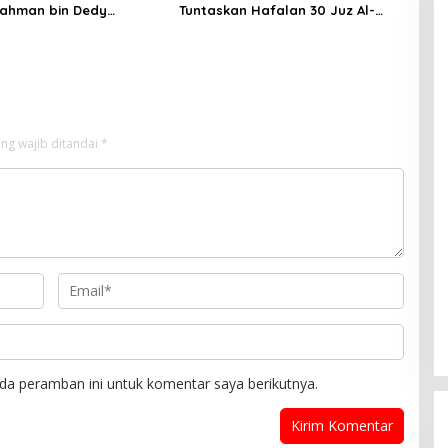
ahman bin Dedy
Tuntaskan Hafalan 30 Juz Al-
ari Santri Cilik di
Qur’an Bil Ghaib
hingga Tasmi’ 30 Juz Bil
ng wajib ditandai
*
da peramban ini untuk komentar saya berikutnya.