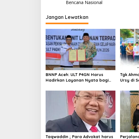
Bencana Nasional
i
g
Jangan Lewatkan
a
s
i
p
o
s
BNNP Aceh: ULT P4GN Harus
Tgk Ahma
Hadirkan Layanan Nyata bagi
Ursy di 
Masyarakat Subulussalam
Silatura
Taqwaddin ; Para Advokat harus
Perjalan