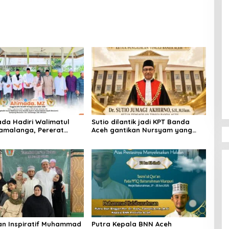
da Hadiri Walimatul
Sutio dilantik jadi KPT Banda
Samalanga, Pererat
Aceh gantikan Nursyam yang
hmi dengan Masyarakat
dimutasi sebagai KPT
Banjarmasin
an Inspiratif Muhammad
Putra Kepala BNN Aceh