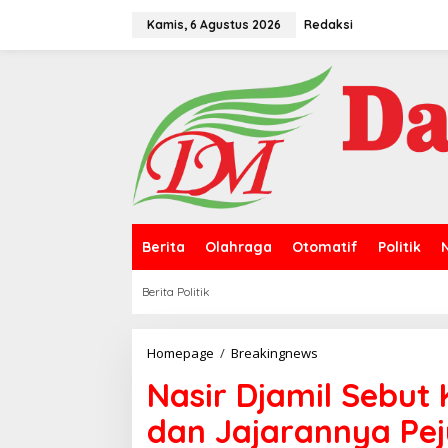
L
e
Kamis, 6 Agustus 2026
Redaksi
w
a
t
i
k
e
k
o
n
t
e
n
Berita
Olahraga
Otomatif
Politik
Berita Politik
Homepage
/
Breakingnews
N
a
Nasir Djamil Sebut 
s
i
dan Jajarannya Pe
r
D