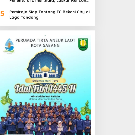
Penentu di Dimurthala, Laskar Rencong
Bidik Tiga Poin
5
Persiraja Siap Tantang FC Bekasi City di
Laga Tandang