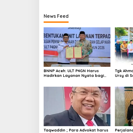
News Feed
BNNP Aceh: ULT P4GN Harus
Tgk Ahma
Hadirkan Layanan Nyata bagi
Ursy di 
Masyarakat Subulussalam
Silatura
Taqwaddin ; Para Advokat harus
Perjalan