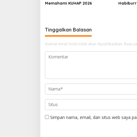
Memahami KUHAP 2026
Habiburr
Tabrani: D
Malaysia 
Ghaib
Tinggalkan Balasan
Alamat email Anda tidak akan dipublikasikan.
Ruas ya
Simpan nama, email, dan situs web saya pa