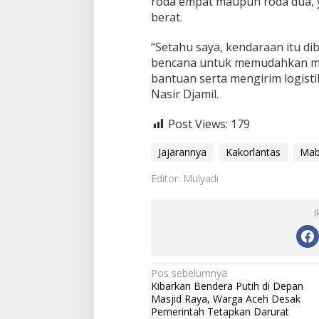
roda empat maupun roda dua,
berat.
“Setahu saya, kendaraan itu dib
bencana untuk memudahkan mo
bantuan serta mengirim logistik
Nasir Djamil.
Post Views:
179
Jajarannya
Kakorlantas
Mab
Editor: Mulyadi
I
N
Pos sebelumnya
Kibarkan Bendera Putih di Depan
a
Masjid Raya, Warga Aceh Desak
v
Pemerintah Tetapkan Darurat