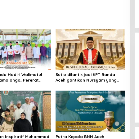
da Hadiri Walimatul
Sutio dilantik jadi KPT Banda
Samalanga, Pererat
Aceh gantikan Nursyam yang
hmi dengan Masyarakat
dimutasi sebagai KPT
Banjarmasin
an Inspiratif Muhammad
Putra Kepala BNN Aceh