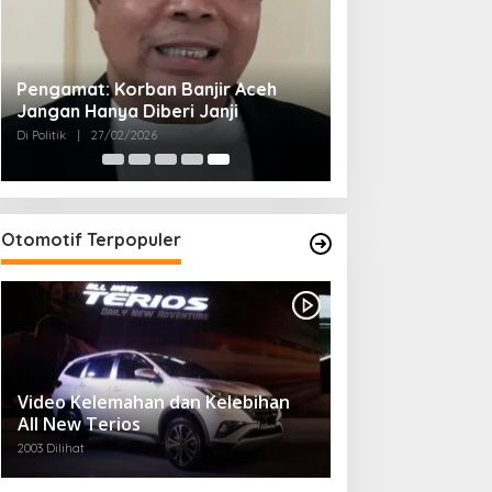
Pengamat: Korban Banjir Aceh
Jangan Hanya Diberi Janji
Di Politik
|
27/02/2026
Otomotif Terpopuler
Video Kelemahan dan Kelebihan
All New Terios
2003 Dilihat