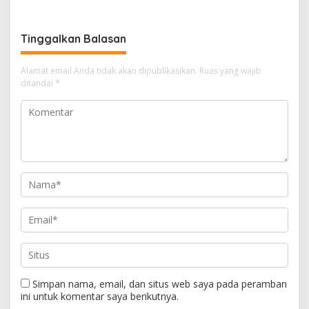
712%
Makam Habib Bugak,
Meneladani Semangat
Wakaf yang Mengalir
Tinggalkan Balasan
Sepanjang Zaman
Alamat email Anda tidak akan dipublikasikan.
Ruas yang wajib
ditandai
*
Simpan nama, email, dan situs web saya pada peramban
ini untuk komentar saya berikutnya.