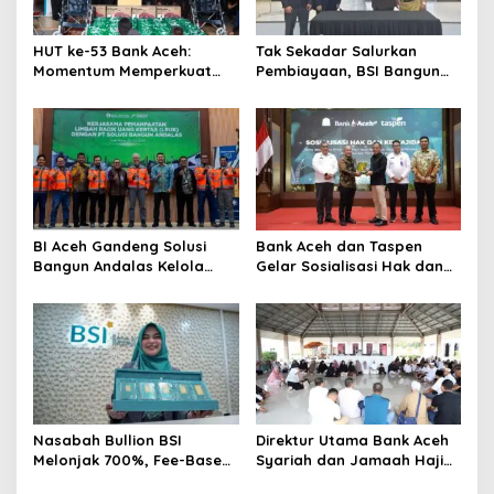
HUT ke-53 Bank Aceh:
Tak Sekadar Salurkan
Momentum Memperkuat
Pembiayaan, BSI Bangun
Amanah, Menumbuhkan
Ekosistem UMKM Nasional
Keberkahan Bagi Aceh
Bersama Danantara
BI Aceh Gandeng Solusi
Bank Aceh dan Taspen
Bangun Andalas Kelola
Gelar Sosialisasi Hak dan
Limbah Uang Rupiah
Kewajiban serta Wirausaha
Ramah Lingkungan
Pintar bagi PNS Menjelang
Pensiun
Nasabah Bullion BSI
Direktur Utama Bank Aceh
Melonjak 700%, Fee-Based
Syariah dan Jamaah Haji
Income Bisnis Emas Naik
Kloter 2 Aceh Ziarahi