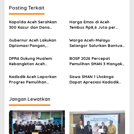
g
Posting Terkait
a
s
Kapolda Aceh Serahkan
Harga Emas di Aceh
300 Kasur dan Dana
Tembus Rp8,6 Juta per
i
Tunggu Hunian untuk
Mayam, Akankah Menuju
p
Korban Bencana di
Rp10 Juta?
Gubernur Aceh Lakukan
Warga Aceh–Melayu
Ketambe
Diplomasi Pangan,
Selangor Salurkan Bantuan
o
Percepat Impor Ternak
dan Layanan Kesehatan
s
Jelang Ramadhan
untuk Korban Banjir
DPRA Dukung Mualem:
BOSP 2026 Percepat
Langkahan
Kebangkitan Aceh
Pemulihan SMAN 3 Manyak
Pascabencana Harus
Payed Pascabencana
Bertumpu pada Ekonomi
Kadisdik Aceh Laporkan
Siswa SMAN 1 Lhoknga
dan Infrastruktur
Progres Pemulihan
Dapat Apresiasi Kadisdik
Pendidikan Pascabencana
Aceh atas Aksi Konservasi
kepada Mualem
Penyu
Jangan Lewatkan