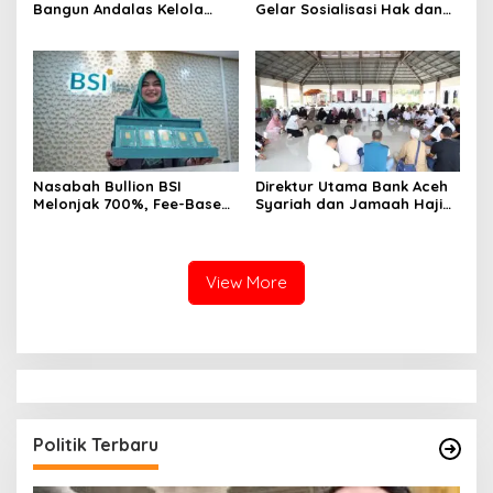
Bangun Andalas Kelola
Gelar Sosialisasi Hak dan
Limbah Uang Rupiah
Kewajiban serta Wirausaha
Ramah Lingkungan
Pintar bagi PNS Menjelang
Pensiun
Nasabah Bullion BSI
Direktur Utama Bank Aceh
Melonjak 700%, Fee-Based
Syariah dan Jamaah Haji
Income Bisnis Emas Naik
Kloter 2 Aceh Ziarahi
712%
Makam Habib Bugak,
Meneladani Semangat
Wakaf yang Mengalir
View More
Sepanjang Zaman
Politik Terbaru