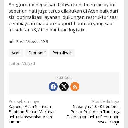
Anggoro menegaskan bahwa komitmen melayani
sepenuh hati juga terus dilakukan di Aceh baik dari
sisi optimalisasi layanan, dukungan restrukturisasi
pembiayaan maupun support bantuan yang saat
ini sekitar 78,7 ton bantuan logistik.
Post Views:
139
Aceh
Ekonomi
Pemulihan
Editor: Mulyadi
Ikuti Kami
N
Pos sebelumnya
Pos berikutnya
Kapolda Aceh Salurkan
Sebanyak 1.048 Personel
a
Bantuan Bahan Makanan
Posko Polri Aceh Tamiang
v
untuk Masyarakat Aceh
Dikerahkan untuk Pemulihan
Timur
Pasca Banjir
i