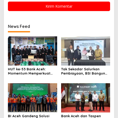
News Feed
HUT ke-53 Bank Aceh:
Tak Sekadar Salurkan
Momentum Memperkuat
Pembiayaan, BSI Bangun
Amanah, Menumbuhkan
Ekosistem UMKM Nasional
Keberkahan Bagi Aceh
Bersama Danantara
BI Aceh Gandeng Solusi
Bank Aceh dan Taspen