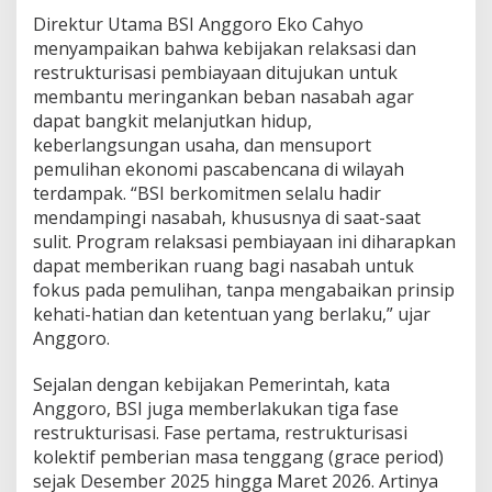
k
Direktur Utama BSI Anggoro Eko Cahyo
t
menyampaikan bahwa kebijakan relaksasi dan
u
restrukturisasi pembiayaan ditujukan untuk
r
i
membantu meringankan beban nasabah agar
s
dapat bangkit melanjutkan hidup,
a
keberlangsungan usaha, dan mensuport
s
pemulihan ekonomi pascabencana di wilayah
i
P
terdampak. “BSI berkomitmen selalu hadir
e
mendampingi nasabah, khususnya di saat-saat
m
sulit. Program relaksasi pembiayaan ini diharapkan
b
dapat memberikan ruang bagi nasabah untuk
i
fokus pada pemulihan, tanpa mengabaikan prinsip
a
y
kehati-hatian dan ketentuan yang berlaku,” ujar
a
Anggoro.
a
n
Sejalan dengan kebijakan Pemerintah, kata
Anggoro, BSI juga memberlakukan tiga fase
restrukturisasi. Fase pertama, restrukturisasi
kolektif pemberian masa tenggang (grace period)
sejak Desember 2025 hingga Maret 2026. Artinya