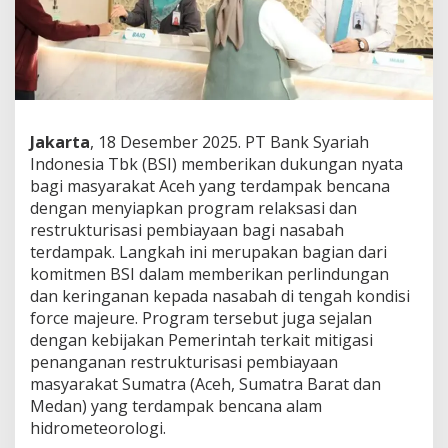
n
o
m
i
A
c
e
h
Jakarta
, 18 Desember 2025. PT Bank Syariah
,
Indonesia Tbk (BSI) memberikan dukungan nyata
B
bagi masyarakat Aceh yang terdampak bencana
S
dengan menyiapkan program relaksasi dan
I
S
restrukturisasi pembiayaan bagi nasabah
i
terdampak. Langkah ini merupakan bagian dari
a
komitmen BSI dalam memberikan perlindungan
p
dan keringanan kepada nasabah di tengah kondisi
k
a
force majeure. Program tersebut juga sejalan
n
dengan kebijakan Pemerintah terkait mitigasi
R
penanganan restrukturisasi pembiayaan
e
masyarakat Sumatra (Aceh, Sumatra Barat dan
s
Medan) yang terdampak bencana alam
t
r
hidrometeorologi.
u