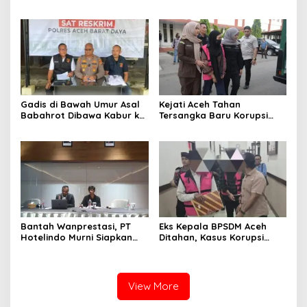
Dokumen Tanah: Kuasa
Jaminan Transaksi Sabu
Hukum Tuntut
Pertanggungjawaban
Camat Teunom dan Kepala
Desa
Gadis di Bawah Umur Asal
Kejati Aceh Tahan
Babahrot Dibawa Kabur ke
Tersangka Baru Korupsi
Nias, Pelaku Ditangkap
Beasiswa, Negara Rugi
Setelah Buron Berbulan-
Rp14 Miliar
bulan
Bantah Wanprestasi, PT
Eks Kepala BPSDM Aceh
Hotelindo Murni Siapkan
Ditahan, Kasus Korupsi
Gugatan Balik
Beasiswa Rp27 Miliar
Terungkap
View More