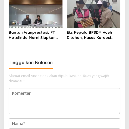
bulan
Bantah Wanprestasi, PT
Eks Kepala BPSDM Aceh
Hotelindo Murni Siapkan
Ditahan, Kasus Korupsi
Gugatan Balik
Beasiswa Rp27 Miliar
Terungkap
Tinggalkan Balasan
Alamat email Anda tidak akan dipublikasikan.
Ruas yang wajib
ditandai
*