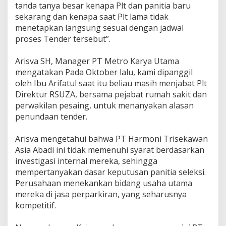
tanda tanya besar kenapa Plt dan panitia baru
a
n
sekarang dan kenapa saat Plt lama tidak
g
menetapkan langsung sesuai dengan jadwal
T
proses Tender tersebut”.
e
n
d
‎Arisva SH, Manager PT Metro Karya Utama
e
mengatakan Pada Oktober lalu, kami dipanggil
r
oleh Ibu Arifatul saat itu beliau masih menjabat Plt
P
Direktur RSUZA, bersama pejabat rumah sakit dan
a
perwakilan pesaing, untuk menanyakan alasan
r
k
penundaan tender.
i
r
‎Arisva mengetahui bahwa PT Harmoni Trisekawan
R
Asia Abadi ini tidak memenuhi syarat berdasarkan
S
U
investigasi internal mereka, sehingga
Z
mempertanyakan dasar keputusan panitia seleksi.
A
Perusahaan menekankan bidang usaha utama
mereka di jasa perparkiran, yang seharusnya
kompetitif.