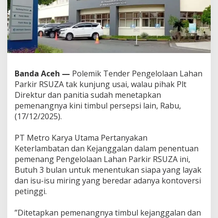
n
I
n
t
i
m
i
d
Banda Aceh —
Polemik Tender Pengelolaan Lahan
a
s
Parkir RSUZA tak kunjung usai, walau pihak Plt
i
Direktur dan panitia sudah menetapkan
P
pemenangnya kini timbul persepsi lain, Rabu,
a
(17/12/2025).
d
a
H
‎PT Metro Karya Utama Pertanyakan
a
Keterlambatan dan Kejanggalan dalam penentuan
s
pemenang Pengelolaan Lahan Parkir RSUZA ini,
i
Butuh 3 bulan untuk menentukan siapa yang layak
l
P
dan isu-isu miring yang beredar adanya kontoversi
e
petinggi.
m
e
‎”Ditetapkan pemenangnya timbul kejanggalan dan
n