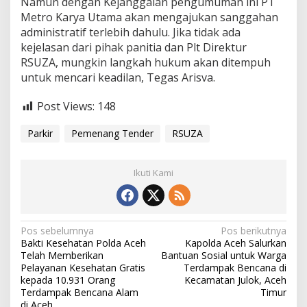
‎Namun dengan Kejanggalan pengumuman ini PT
Metro Karya Utama akan mengajukan sanggahan
administratif terlebih dahulu. Jika tidak ada
kejelasan dari pihak panitia dan Plt Direktur
RSUZA, mungkin langkah hukum akan ditempuh
untuk mencari keadilan, Tegas Arisva.
Post Views:
148
Parkir
Pemenang Tender
RSUZA‎
Ikuti Kami
N
Pos sebelumnya
Pos berikutnya
Bakti Kesehatan Polda Aceh
Kapolda Aceh Salurkan
a
Telah Memberikan
Bantuan Sosial untuk Warga
v
Pelayanan Kesehatan Gratis
Terdampak Bencana di
kepada 10.931 Orang
Kecamatan Julok, Aceh
i
Terdampak Bencana Alam
Timur
di Aceh