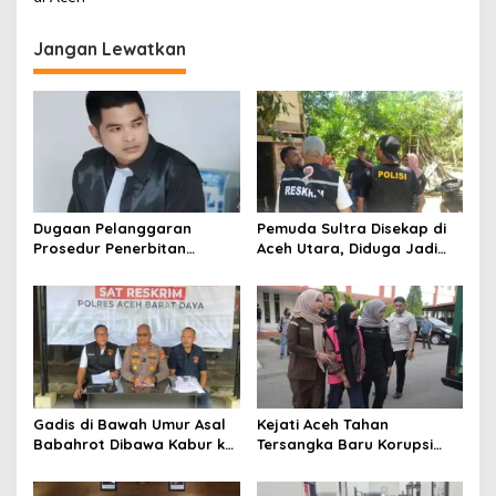
g
a
Jangan Lewatkan
s
i
p
o
s
Dugaan Pelanggaran
Pemuda Sultra Disekap di
Prosedur Penerbitan
Aceh Utara, Diduga Jadi
Dokumen Tanah: Kuasa
Jaminan Transaksi Sabu
Hukum Tuntut
Pertanggungjawaban
Camat Teunom dan Kepala
Desa
Gadis di Bawah Umur Asal
Kejati Aceh Tahan
Babahrot Dibawa Kabur ke
Tersangka Baru Korupsi
Nias, Pelaku Ditangkap
Beasiswa, Negara Rugi
Setelah Buron Berbulan-
Rp14 Miliar