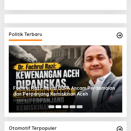
Politik Terbaru
ak
Fachrul Razi: Revisi UUPA Ancam Perdamaian
D
dan Perpanjang Kemiskinan Aceh
M
Di Politik
|
21/06/2026
Di 
Otomotif Terpopuler