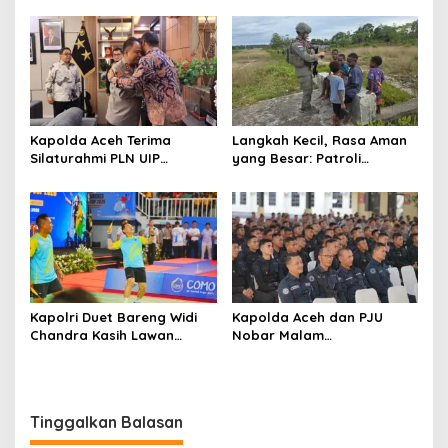
Angin Kencang Disertai
Pererat Kedekatan dengan
Hujan
Masyarakat
Kapolda Aceh Terima
Langkah Kecil, Rasa Aman
Silaturahmi PLN UIP
yang Besar: Patroli
Sumatera Bagian Utara,
Humanis Satgas Ops Damai
Perkuat Sinergi Dukung
Cartenz Hangatkan
Infrastruktur
Kenyam
Ketenagalistrikan
Kapolri Duet Bareng Widi
Kapolda Aceh dan PJU
Chandra Kasih Lawan
Nobar Malam
Bahlil-Muhammad di
Penganugerahan Hoegeng
Penutupan Kapolri Cup
Awards 2026, Lima Polisi
2026
Teladan Raih Penghargaan
Tinggalkan Balasan