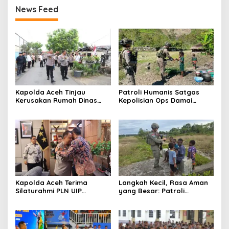
News Feed
Kapolda Aceh Tinjau
Patroli Humanis Satgas
Kerusakan Rumah Dinas
Kepolisian Ops Damai
Aspol Lamteumen I Akibat
Cartenz di Puncak Jaya
Angin Kencang Disertai
Pererat Kedekatan dengan
Hujan
Masyarakat
Kapolda Aceh Terima
Langkah Kecil, Rasa Aman
Silaturahmi PLN UIP
yang Besar: Patroli
Sumatera Bagian Utara,
Humanis Satgas Ops Damai
Perkuat Sinergi Dukung
Cartenz Hangatkan
Infrastruktur
Kenyam
Ketenagalistrikan