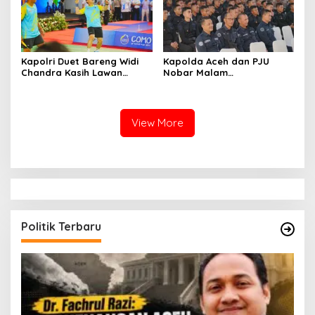
Kapolri Duet Bareng Widi
Kapolda Aceh dan PJU
Chandra Kasih Lawan
Nobar Malam
Bahlil-Muhammad di
Penganugerahan Hoegeng
Penutupan Kapolri Cup
Awards 2026, Lima Polisi
2026
Teladan Raih Penghargaan
View More
Politik Terbaru