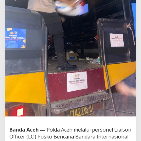
a
n
2
T
o
n
B
e
r
a
s
B
a
n
t
u
a
n
B
a
h
a
r
Banda Aceh —
Polda Aceh melalui personel Liaison
k
Officer (LO) Posko Bencana Bandara Internasional
a