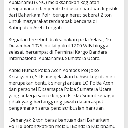
Kualanamu (KNO) melaksanakan kegiatan
m
pengamanan dan pendistribusian bantuan logistik
P
o
dari Baharkam Polri berupa beras seberat 2 ton
l
untuk masyarakat terdampak bencana di
r
Kabupaten Aceh Tengah.
i
u
Kegiatan tersebut dilaksanakan pada Selasa, 16
n
t
Desember 2025, mulai pukul 12.00 WIB hingga
u
selesai, bertempat di Terminal Kargo Bandara
k
Internasional Kualanamu, Sumatera Utara.
W
a
Kabid Humas Polda Aceh Kombes Pol Joko
r
g
Krisdiyanto, S.I.K. menjelaskan bahwa kegiatan ini
a
merupakan bentuk sinergi antara LO Polda Aceh
A
dan personel Ditsamapta Polda Sumatera Utara,
c
yang bekerja sama dengan Posko Sumut sebagai
e
pihak yang bertanggung jawab dalam aspek
h
T
pengamanan serta pendistribusian bantuan.
e
n
“Sebanyak 2 ton beras bantuan dari Baharkam
g
Polri diberangkatkan melalui Bandara Kualanamu
a