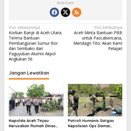
Ikuti Kami
N
Pos sebelumnya
Pos berikutnya
Korban Banjir di Aceh Utara
Aceh Minta Bantuan PBB
a
Terima Bantuan
untuk Pascabencana,
v
Pembangunan Sumur Bor
Mendagri Tito: Akan Kami
dan Sembako dari
Pelajari
i
Paguyuban Alumni Akpol
Angkatan 56
g
a
Jangan Lewatkan
s
i
p
o
s
Kapolda Aceh Tinjau
Patroli Humanis Satgas
Kerusakan Rumah Dinas
Kepolisian Ops Damai
Aspol Lamteumen I Akibat
Cartenz di Puncak Jaya