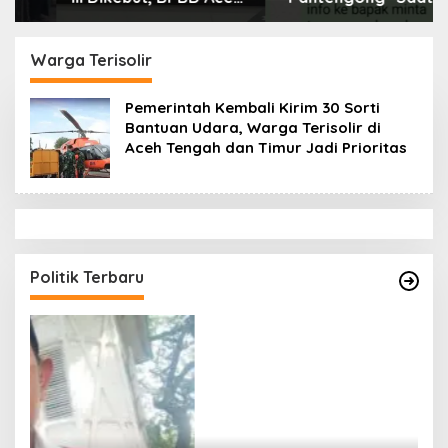
Tamiang Libatkan
Dikonfirmasi, Kadisdik
Datok Penghulu untuk
Aceh Diduga Langgar
Vervali Stimulan
Hukum & Etika,
Warga Terisolir
Rumah
DPR‑Provinsi,
Gubernur dan PLLDA
Pemerintah Kembali Kirim 30 Sorti
Diminta Segera
Bantuan Udara, Warga Terisolir di
Bertindak
Aceh Tengah dan Timur Jadi Prioritas
Politik Terbaru