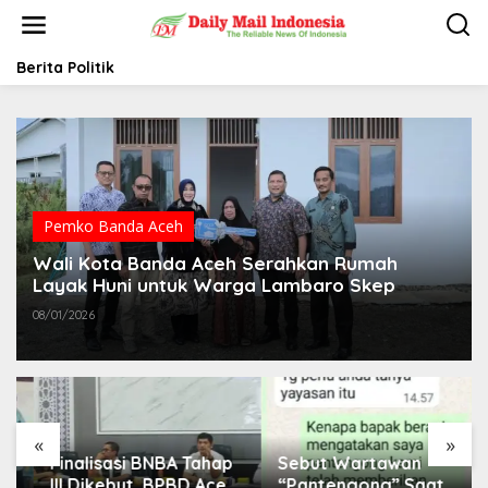
L
e
w
a
Berita Politik
t
i
k
e
k
o
n
t
Pemko Banda Aceh
e
Wali Kota Banda Aceh Serahkan Rumah
n
Layak Huni untuk Warga Lambaro Skep
08/01/2026
«
»
Finalisasi BNBA Tahap
Sebut Wartawan
III Dikebut, BPBD Aceh
“Pantengong” Saat