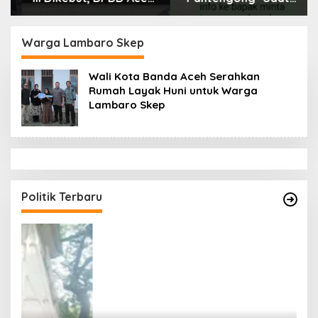
Tamiang Libatkan
Dikonfirmasi, Kadisdik
Datok Penghulu untuk
Aceh Diduga Langgar
Vervali Stimulan
Hukum & Etika,
Warga Lambaro Skep
Rumah
DPR‑Provinsi,
Gubernur dan PLLDA
Wali Kota Banda Aceh Serahkan
Diminta Segera
Rumah Layak Huni untuk Warga
Bertindak
Lambaro Skep
Politik Terbaru