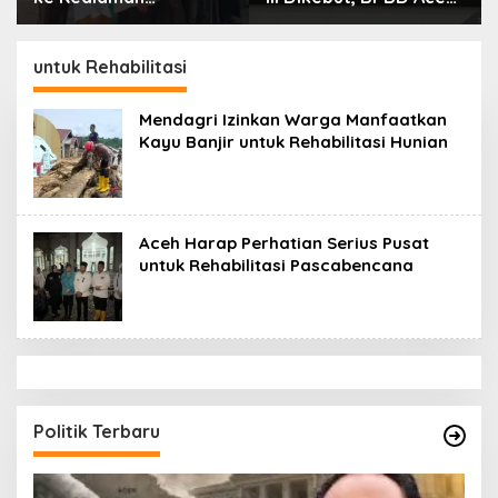
Ayahanda Tgk Zumadi
Tamiang Libatkan
di Peudada
Datok Penghulu untuk
Vervali Stimulan
untuk Rehabilitasi
Rumah
Mendagri Izinkan Warga Manfaatkan
Kayu Banjir untuk Rehabilitasi Hunian
Aceh Harap Perhatian Serius Pusat
untuk Rehabilitasi Pascabencana
Politik Terbaru