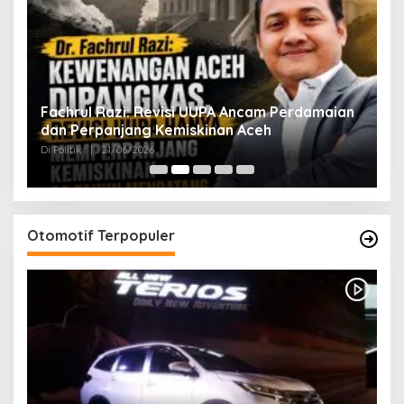
ak
Fachrul Razi: Revisi UUPA Ancam Perdamaian
D
dan Perpanjang Kemiskinan Aceh
M
Di Politik
|
21/06/2026
Di 
Otomotif Terpopuler