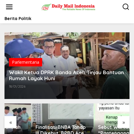
L
e
w
a
Berita Politik
t
i
k
e
k
o
n
t
Parlementaria
e
Wakil Ketua DPRK Banda Aceh Tinjau Bantuan
n
Rumah Layak Huni
18/01/2026
«
»
Finalisasi BNBA Tahap
Sebut Wartawan
III Dikebut, BPBD Aceh
“Pantengong” Saat