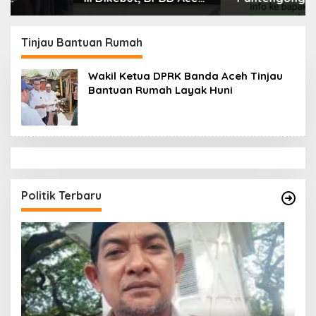
Tamiang Libatkan
Dikonfirmasi, Kadisdik
Datok Penghulu untuk
Aceh Diduga Langgar
Vervali Stimulan
Hukum & Etika,
Tinjau Bantuan Rumah
Rumah
DPR‑Provinsi,
Gubernur dan PLLDA
Wakil Ketua DPRK Banda Aceh Tinjau
Diminta Segera
Bantuan Rumah Layak Huni
Bertindak
Politik Terbaru