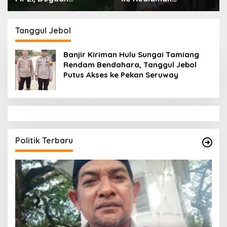
Ayahanda Tgk Zumadi
Tamiang Libatkan
di Peudada
Datok Penghulu untuk
Vervali Stimulan
Tanggul Jebol
Rumah
Banjir Kiriman Hulu Sungai Tamiang
Rendam Bendahara, Tanggul Jebol
Putus Akses ke Pekan Seruway
Politik Terbaru