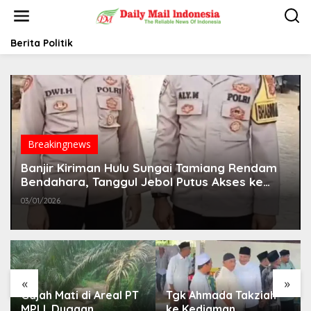
L
e
w
a
Berita Politik
t
i
k
e
k
o
n
t
Breakingnews
e
Banjir Kiriman Hulu Sungai Tamiang Rendam
n
Bendahara, Tanggul Jebol Putus Akses ke
Pekan Seruway
03/01/2026
«
»
Tgk Ahmada Takziah
Finalisasi BNBA Tahap
ke Kediaman
III Dikebut, BPBD Aceh