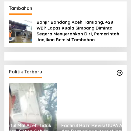
Datok Penghulu untuk
Aceh Diduga Langgar
Vervali Stimulan
Hukum & Etika,
Tambahan
Rumah
DPR‑Provinsi,
Gubernur dan PLLDA
Banjir Bandang Aceh Tamiang, 428
Diminta Segera
WBP Lapas Kuala Simpang Diminta
Bertindak
Segera Menyerahkan Diri, Pemerintah
Janjikan Remisi Tambahan
Politik Terbaru
ak
Fachrul Razi: Revisi UUPA Ancam Perdamaian
D