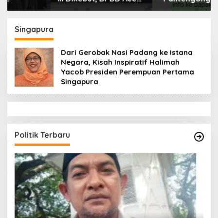
Tamiang Libatkan
Dikonfirmasi, Kadisdik
Datok Penghulu untuk
Aceh Diduga Langgar
Vervali Stimulan
Hukum & Etika,
Singapura
Rumah
DPR‑Provinsi,
Gubernur dan PLLDA
Dari Gerobak Nasi Padang ke Istana
Diminta Segera
Negara, Kisah Inspiratif Halimah
Bertindak
Yacob Presiden Perempuan Pertama
Singapura
Politik Terbaru