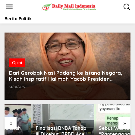
L
e
w
a
Berita Politik
t
i
k
e
k
o
n
t
Opini
e
Dari Gerobak Nasi Padang ke Istana Negara,
n
Kisah Inspiratif Halimah Yacob Presiden
Perempuan Pertama Singapura
14/01/2026
«
»
Finalisasi BNBA Tahap
Sebut Wartawan
III Dikebut, BPBD Aceh
“Pantengong” Saat