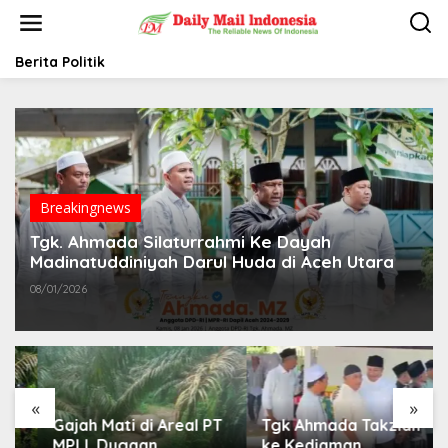
L
e
w
a
Berita Politik
t
i
k
e
k
o
n
t
Breakingnews
e
Tgk. Ahmada Silaturrahmi Ke Dayah
n
Madinatuddiniyah Darul Huda di Aceh Utara
08/01/2026
«
»
Gajah Mati di Areal PT
Tgk Ahmada Takziah
MPLI, Dugaan
ke Kediaman