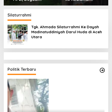
Keracunan Mencuat,
Ayahanda Tgk Zumadi
BKSDA Diminta
di Peudada
Ungkap Penyebabnya
Silaturrahmi
Tgk. Ahmada Silaturrahmi Ke Dayah
Madinatuddiniyah Darul Huda di Aceh
Utara
Politik Terbaru