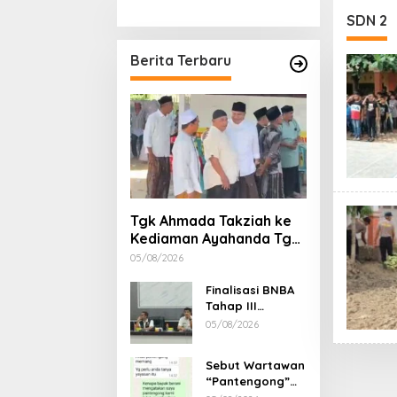
Stimulan Rumah
Etika, 
SDN 2
Gubern
Dimint
Berita Terbaru
Tgk Ahmada Takziah ke
Kediaman Ayahanda Tgk
Zumadi di Peudada
05/08/2026
Finalisasi BNBA
Tahap III
Dikebut, BPBD
05/08/2026
Aceh Tamiang
Libatkan Datok
Sebut Wartawan
Penghulu untuk
“Pantengong”
Vervali Stimulan
Saat