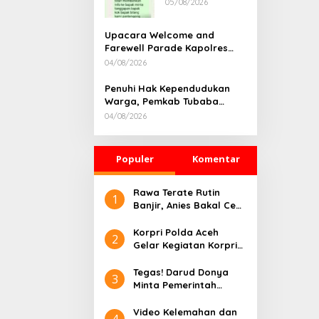
05/08/2026
Rumah
Dikonfirmasi,
Kadisdik Aceh
Upacara Welcome and
Diduga Langgar
Farewell Parade Kapolres
Hukum & Etika,
Tulang Bawang Barat
04/08/2026
DPR‑Provinsi,
Berlangsung Khidmat
Gubernur dan
Penuhi Hak Kependudukan
PLLDA Diminta
Warga, Pemkab Tubaba
Segera
Gelar Sidang Isbat Nikah
Bertindak
04/08/2026
Terpadu dan Teken MOU
Lintas Sektoral
Populer
Komentar
Rawa Terate Rutin
1
Banjir, Anies Bakal Cek
Pabrik Sekitar
Korpri Polda Aceh
2
Gelar Kegiatan Korpri
Peduli Literasi melalui
Donasi Buku/Al-Qur’an
Tegas! Darud Donya
3
ke Lembaga
Minta Pemerintah
Pembinaan Khusus
Pusat Hentikan Proyek
Anak Kelas II Banda
IPAL di Kawasan Titik
Video Kelemahan dan
4