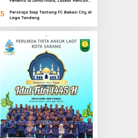
Penentu di Dimurthala, Laskar Rencong
Bidik Tiga Poin
5
Persiraja Siap Tantang FC Bekasi City di
Laga Tandang