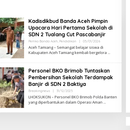
DPR‑Provinsi,
ur dan PLLDA
a Segera Bertindak
Kadisdikbud Banda Aceh Pimpin
Upacara Hari Pertama Sekolah di
SDN 2 Tualang Cut Pascabanjir
Pemko Banda Aceh
,
Pendidikan
|
05/01/2026
O
L
Aceh Tamiang – Semangat belajar siswa di
E
Kabupaten Aceh Tamiang kembali bergelora
H
M
U
L
Personel BKO Brimob Tuntaskan
Y
A
Pembersihan Sekolah Terdampak
D
I
Banjir di SDN 2 Baktiya
Breakingnews
|
31/12/2025
O
L
LHOKSUKON – Personel BKO Brimob Polda Banten
E
yang diperbantukan dalam Operasi Aman
H
M
U
L
Y
A
D