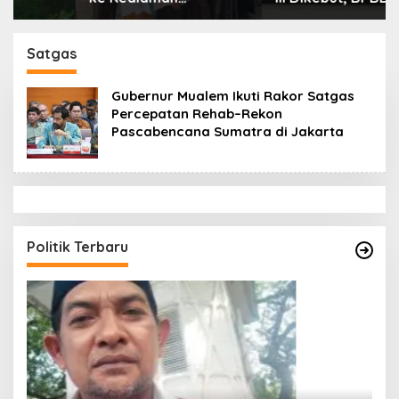
Ayahanda Tgk Zumadi
Tamiang Libatkan
di Peudada
Datok Penghulu untuk
Vervali Stimulan
Satgas
Rumah
Gubernur Mualem Ikuti Rakor Satgas
Percepatan Rehab–Rekon
Pascabencana Sumatra di Jakarta
Politik Terbaru