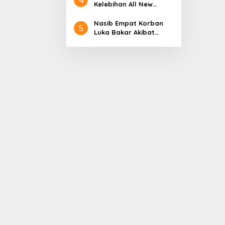
Aceh
Nol Kerajaan Aceh
Kelebihan All New
Darussalam
Terios
Nasib Empat Korban
5
Luka Bakar Akibat
Kebakaran Sumur
Minyak Milik PT.
Pertamina EP Ini kata
PT. Arjuna Petrogas
Indonesia