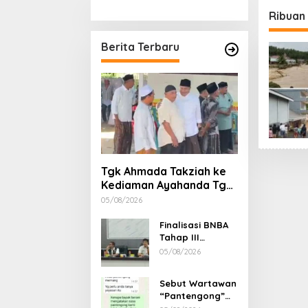
Stimulan Rumah
Etika, 
Ribuan
Gubern
Dimint
Berita Terbaru
Tgk Ahmada Takziah ke
Kediaman Ayahanda Tgk
Zumadi di Peudada
05/08/2026
Finalisasi BNBA
Tahap III
Dikebut, BPBD
05/08/2026
Aceh Tamiang
Libatkan Datok
Sebut Wartawan
Penghulu untuk
“Pantengong”
Vervali Stimulan
Saat