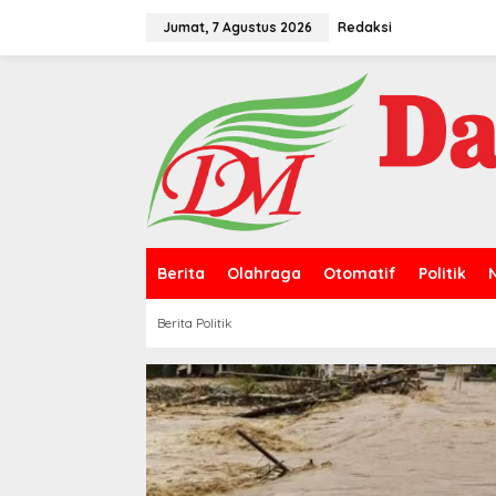
L
e
Jumat, 7 Agustus 2026
Redaksi
w
a
t
i
k
e
k
o
n
t
e
n
Berita
Olahraga
Otomatif
Politik
Berita Politik