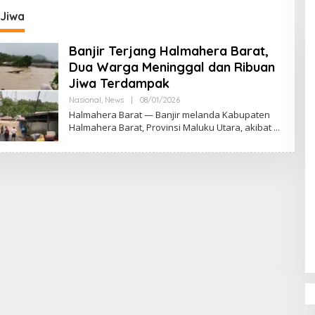
DPR‑Provinsi,
 Jiwa
ur dan PLLDA
a Segera Bertindak
Banjir Terjang Halmahera Barat,
Dua Warga Meninggal dan Ribuan
Jiwa Terdampak
Nasional
,
News
|
08/01/2026
O
L
Halmahera Barat — Banjir melanda Kabupaten
E
Halmahera Barat, Provinsi Maluku Utara, akibat
H
M
U
L
Y
A
D
I