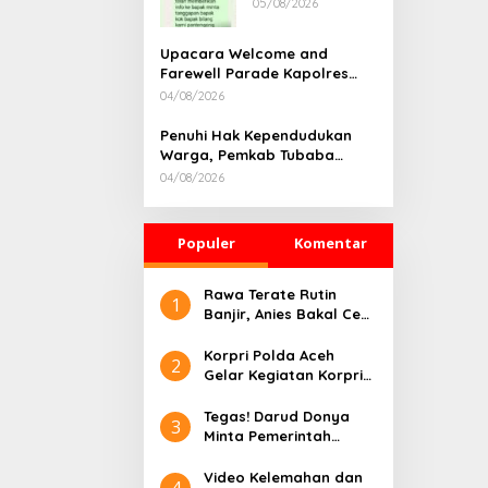
05/08/2026
Rumah
Dikonfirmasi,
Kadisdik Aceh
Upacara Welcome and
Diduga Langgar
Farewell Parade Kapolres
Hukum & Etika,
Tulang Bawang Barat
04/08/2026
DPR‑Provinsi,
Berlangsung Khidmat
Gubernur dan
Penuhi Hak Kependudukan
PLLDA Diminta
Warga, Pemkab Tubaba
Segera
Gelar Sidang Isbat Nikah
Bertindak
04/08/2026
Terpadu dan Teken MOU
Lintas Sektoral
Populer
Komentar
Rawa Terate Rutin
1
Banjir, Anies Bakal Cek
Pabrik Sekitar
Korpri Polda Aceh
2
Gelar Kegiatan Korpri
Peduli Literasi melalui
Donasi Buku/Al-Qur’an
Tegas! Darud Donya
3
ke Lembaga
Minta Pemerintah
Pembinaan Khusus
Pusat Hentikan Proyek
Anak Kelas II Banda
IPAL di Kawasan Titik
Video Kelemahan dan
4