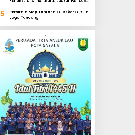
Penentu di Dimurthala, Laskar Rencong
Bidik Tiga Poin
5
Persiraja Siap Tantang FC Bekasi City di
Laga Tandang