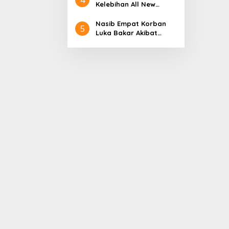
Aceh
Nol Kerajaan Aceh
Kelebihan All New
Darussalam
Terios
Nasib Empat Korban
5
Luka Bakar Akibat
Kebakaran Sumur
Minyak Milik PT.
Pertamina EP Ini kata
PT. Arjuna Petrogas
Indonesia