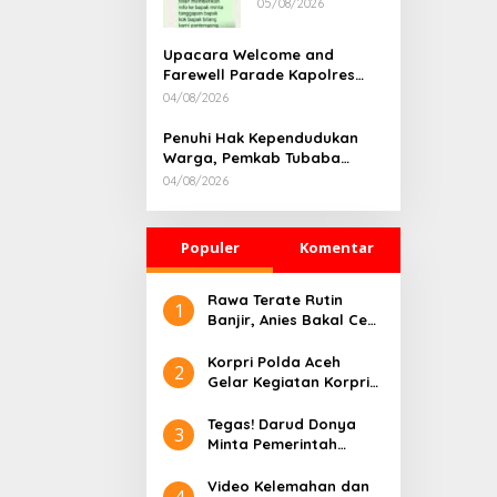
05/08/2026
Rumah
Dikonfirmasi,
Kadisdik Aceh
Upacara Welcome and
Diduga Langgar
Farewell Parade Kapolres
Hukum & Etika,
Tulang Bawang Barat
04/08/2026
DPR‑Provinsi,
Berlangsung Khidmat
Gubernur dan
Penuhi Hak Kependudukan
PLLDA Diminta
Warga, Pemkab Tubaba
Segera
Gelar Sidang Isbat Nikah
Bertindak
04/08/2026
Terpadu dan Teken MOU
Lintas Sektoral
Populer
Komentar
Rawa Terate Rutin
1
Banjir, Anies Bakal Cek
Pabrik Sekitar
Korpri Polda Aceh
2
Gelar Kegiatan Korpri
Peduli Literasi melalui
Donasi Buku/Al-Qur’an
Tegas! Darud Donya
3
ke Lembaga
Minta Pemerintah
Pembinaan Khusus
Pusat Hentikan Proyek
Anak Kelas II Banda
IPAL di Kawasan Titik
Video Kelemahan dan
4