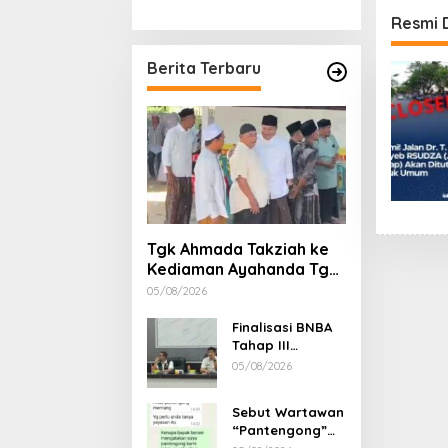
Stimulan Rumah
Etika, 
Resmi 
Gubern
Dimint
Berita Terbaru
Tgk Ahmada Takziah ke
Kediaman Ayahanda Tgk
Zumadi di Peudada
05/08/2026
Finalisasi BNBA
Tahap III
Dikebut, BPBD
05/08/2026
Aceh Tamiang
Libatkan Datok
Sebut Wartawan
Penghulu untuk
“Pantengong”
Vervali Stimulan
Saat