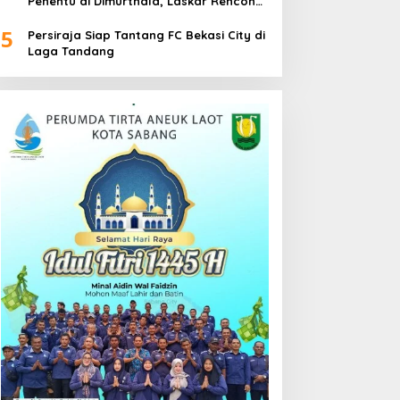
Penentu di Dimurthala, Laskar Rencong
Bidik Tiga Poin
5
Persiraja Siap Tantang FC Bekasi City di
Laga Tandang