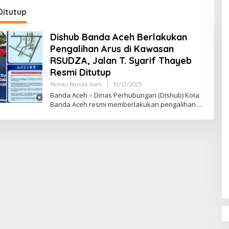
DPR‑Provinsi,
Ditutup
ur dan PLLDA
a Segera Bertindak
Dishub Banda Aceh Berlakukan
Pengalihan Arus di Kawasan
RSUDZA, Jalan T. Syarif Thayeb
Resmi Ditutup
Pemko Banda Aceh
|
31/12/2025
O
L
Banda Aceh – Dinas Perhubungan (Dishub) Kota
E
Banda Aceh resmi memberlakukan pengalihan
H
M
U
L
Y
A
D
I