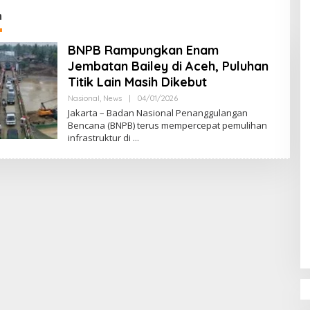
DPR‑Provinsi,
n
ur dan PLLDA
a Segera Bertindak
BNPB Rampungkan Enam
Jembatan Bailey di Aceh, Puluhan
Titik Lain Masih Dikebut
Nasional
,
News
|
04/01/2026
O
L
Jakarta – Badan Nasional Penanggulangan
E
Bencana (BNPB) terus mempercepat pemulihan
H
infrastruktur di
M
U
L
Y
A
D
I