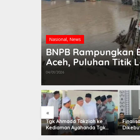
Nasional
,
News
BNPB Rampungkan E
Aceh, Puluhan Titik 
04/01/2026
«
Takziah ke
Finalisasi BNBA Tahap III
Sebut
yahanda Tgk
Dikebut, BPBD Aceh
“Pante
eudada
Tamiang Libatkan Datok
Dikonfi
Penghulu untuk Vervali
Diduga