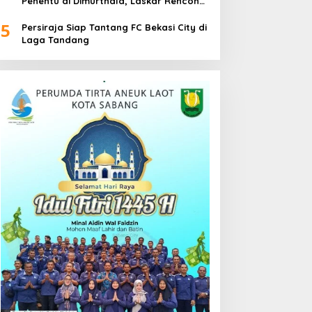
Penentu di Dimurthala, Laskar Rencong
Bidik Tiga Poin
5
Persiraja Siap Tantang FC Bekasi City di
Laga Tandang