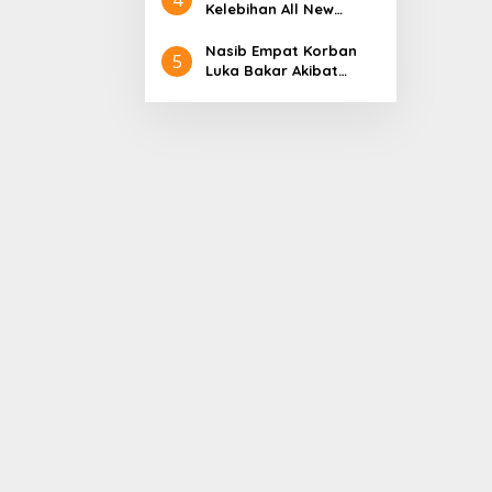
Aceh
Nol Kerajaan Aceh
Kelebihan All New
Darussalam
Terios
Nasib Empat Korban
5
Luka Bakar Akibat
Kebakaran Sumur
Minyak Milik PT.
Pertamina EP Ini kata
PT. Arjuna Petrogas
Indonesia