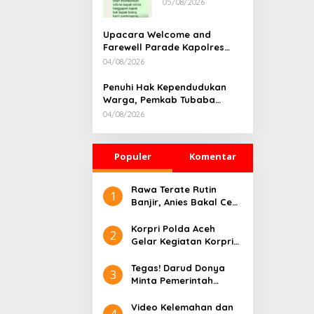
05/08/2026
Rumah
Dikonfirmasi,
Kadisdik Aceh
Upacara Welcome and
Diduga Langgar
Farewell Parade Kapolres
Hukum & Etika,
Tulang Bawang Barat
04/08/2026
DPR‑Provinsi,
Berlangsung Khidmat
Gubernur dan
Penuhi Hak Kependudukan
PLLDA Diminta
Warga, Pemkab Tubaba
Segera
Gelar Sidang Isbat Nikah
Bertindak
04/08/2026
Terpadu dan Teken MOU
Lintas Sektoral
Populer
Komentar
Rawa Terate Rutin
1
Banjir, Anies Bakal Cek
Pabrik Sekitar
Korpri Polda Aceh
2
Gelar Kegiatan Korpri
Peduli Literasi melalui
Donasi Buku/Al-Qur’an
Tegas! Darud Donya
3
ke Lembaga
Minta Pemerintah
Pembinaan Khusus
Pusat Hentikan Proyek
Anak Kelas II Banda
IPAL di Kawasan Titik
Video Kelemahan dan
4