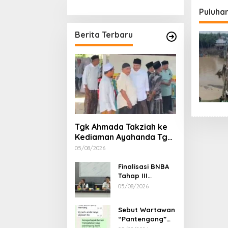
Stimulan Rumah
Etika, 
Puluha
Gubern
Dimint
Berita Terbaru
Tgk Ahmada Takziah ke
Kediaman Ayahanda Tgk
Zumadi di Peudada
05/08/2026
Finalisasi BNBA
Tahap III
Dikebut, BPBD
05/08/2026
Aceh Tamiang
Libatkan Datok
Sebut Wartawan
Penghulu untuk
“Pantengong”
Vervali Stimulan
Saat