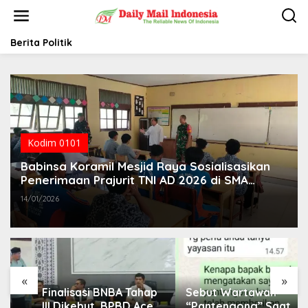
L
e
w
a
Berita Politik
t
i
k
e
k
o
n
t
Kodim 0101
e
Babinsa Koramil Mesjid Raya Sosialisasikan
n
Penerimaan Prajurit TNI AD 2026 di SMA
Negeri 1 Mesjid Raya
14/01/2026
«
»
Finalisasi BNBA Tahap
Sebut Wartawan
III Dikebut, BPBD Aceh
“Pantengong” Saat