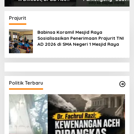
Tamiang Libatkan
Dikonfirmasi, Kadisdik
Datok Penghulu untuk
Aceh Diduga Langgar
Vervali Stimulan
Hukum & Etika,
Prajurit
Rumah
DPR‑Provinsi,
Gubernur dan PLLDA
Babinsa Koramil Mesjid Raya
Diminta Segera
Sosialisasikan Penerimaan Prajurit TNI
Bertindak
AD 2026 di SMA Negeri 1 Mesjid Raya
Politik Terbaru