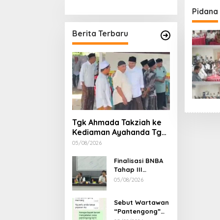
Stimulan Rumah
Etika, 
Pidana
Gubern
Dimint
Berita Terbaru
Tgk Ahmada Takziah ke
Kediaman Ayahanda Tgk
Zumadi di Peudada
05/08/2026
Finalisasi BNBA
Tahap III
Dikebut, BPBD
05/08/2026
Aceh Tamiang
Libatkan Datok
Sebut Wartawan
Penghulu untuk
“Pantengong”
Vervali Stimulan
Saat