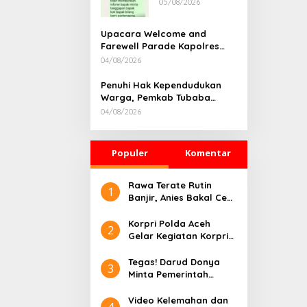
05/08/2026
Rumah
Dikonfirmasi,
Kadisdik Aceh
Upacara Welcome and
Diduga Langgar
Farewell Parade Kapolres
Hukum & Etika,
Tulang Bawang Barat
04/08/2026
DPR‑Provinsi,
Berlangsung Khidmat
Gubernur dan
Penuhi Hak Kependudukan
PLLDA Diminta
Warga, Pemkab Tubaba
Segera
Gelar Sidang Isbat Nikah
Bertindak
04/08/2026
Terpadu dan Teken MOU
Lintas Sektoral
Populer
Komentar
Rawa Terate Rutin
1
Banjir, Anies Bakal Cek
Pabrik Sekitar
Korpri Polda Aceh
2
Gelar Kegiatan Korpri
Peduli Literasi melalui
Donasi Buku/Al-Qur’an
Tegas! Darud Donya
3
ke Lembaga
Minta Pemerintah
Pembinaan Khusus
Pusat Hentikan Proyek
Anak Kelas II Banda
IPAL di Kawasan Titik
Video Kelemahan dan
4