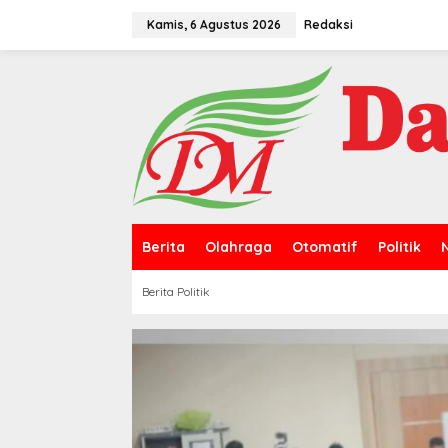
L
e
Kamis, 6 Agustus 2026
Redaksi
w
a
t
i
k
e
k
o
n
t
e
n
Berita
Olahraga
Otomatif
Politik
Berita Politik