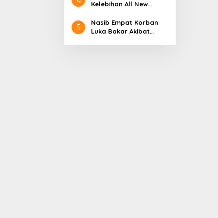
Aceh
Nol Kerajaan Aceh
Kelebihan All New
Darussalam
Terios
Nasib Empat Korban
5
Luka Bakar Akibat
Kebakaran Sumur
Minyak Milik PT.
Pertamina EP Ini kata
PT. Arjuna Petrogas
Indonesia