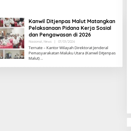
DPR‑Provinsi,
ur dan PLLDA
a Segera Bertindak
Kanwil Ditjenpas Malut Matangkan
Pelaksanaan Pidana Kerja Sosial
dan Pengawasan di 2026
Nasional
,
News
|
07/01/2026
O
L
Ternate – Kantor Wilayah Direktorat Jenderal
E
Pemasyarakatan Maluku Utara (Kanwil Ditjenpas
H
Malut)
M
U
L
Y
A
D
I