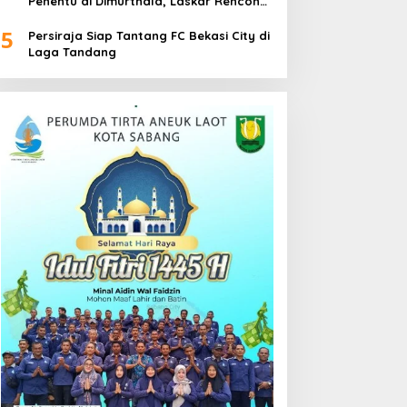
Penentu di Dimurthala, Laskar Rencong
Bidik Tiga Poin
5
Persiraja Siap Tantang FC Bekasi City di
Laga Tandang