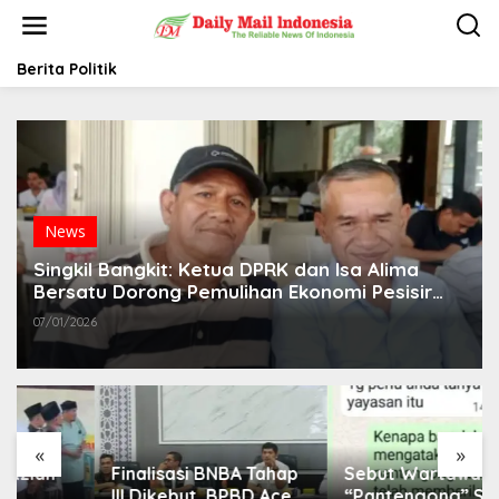
L
e
w
a
Berita Politik
t
i
k
e
k
o
n
t
News
e
Singkil Bangkit: Ketua DPRK dan Isa Alima
n
Bersatu Dorong Pemulihan Ekonomi Pesisir
Pascabanjir
07/01/2026
«
»
Finalisasi BNBA Tahap
Sebut Wartawan
III Dikebut, BPBD Aceh
“Pantengong” Saat