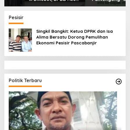
Tamiang Libatkan
Dikonfirmasi, Kadisdik
Datok Penghulu untuk
Aceh Diduga Langgar
Vervali Stimulan
Hukum & Etika,
Pesisir
Rumah
DPR‑Provinsi,
Gubernur dan PLLDA
Singkil Bangkit: Ketua DPRK dan Isa
Diminta Segera
Alima Bersatu Dorong Pemulihan
Bertindak
Ekonomi Pesisir Pascabanjir
Politik Terbaru