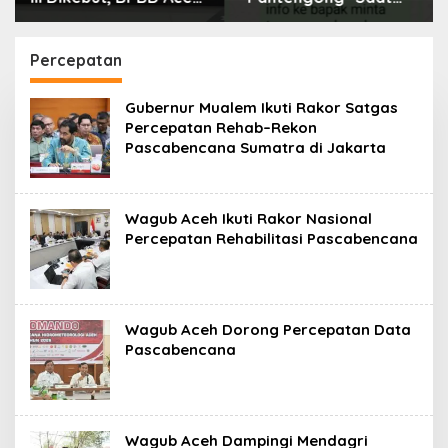
Tamiang Libatkan
Dikonfirmasi, Kadisdik
Datok Penghulu untuk
Aceh Diduga Langgar
Vervali Stimulan
Hukum & Etika,
Percepatan
Rumah
DPR‑Provinsi,
Gubernur dan PLLDA
Gubernur Mualem Ikuti Rakor Satgas
Diminta Segera
Percepatan Rehab–Rekon
Bertindak
Pascabencana Sumatra di Jakarta
Wagub Aceh Ikuti Rakor Nasional
Percepatan Rehabilitasi Pascabencana
Wagub Aceh Dorong Percepatan Data
Pascabencana
Wagub Aceh Dampingi Mendagri