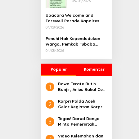
05/08/2026
Rumah
Dikonfirmasi,
Kadisdik Aceh
Upacara Welcome and
Diduga Langgar
Farewell Parade Kapolres
Hukum & Etika,
Tulang Bawang Barat
04/08/2026
DPR‑Provinsi,
Berlangsung Khidmat
Gubernur dan
Penuhi Hak Kependudukan
PLLDA Diminta
Warga, Pemkab Tubaba
Segera
Gelar Sidang Isbat Nikah
Bertindak
04/08/2026
Terpadu dan Teken MOU
Lintas Sektoral
Populer
Komentar
Rawa Terate Rutin
1
Banjir, Anies Bakal Cek
Pabrik Sekitar
Korpri Polda Aceh
2
Gelar Kegiatan Korpri
Peduli Literasi melalui
Donasi Buku/Al-Qur’an
Tegas! Darud Donya
3
ke Lembaga
Minta Pemerintah
Pembinaan Khusus
Pusat Hentikan Proyek
Anak Kelas II Banda
IPAL di Kawasan Titik
Video Kelemahan dan
4