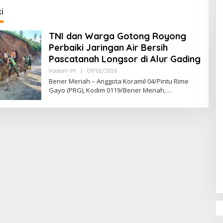
DPR‑Provinsi,
i
ur dan PLLDA
a Segera Bertindak
TNI dan Warga Gotong Royong
Perbaiki Jaringan Air Bersih
Pascatanah Longsor di Alur Gading
Kodam IM
|
09/02/2026
O
L
Bener Meriah – Anggota Koramil 04/Pintu Rime
E
Gayo (PRG), Kodim 0119/Bener Meriah,
H
M
U
L
Y
A
D
I