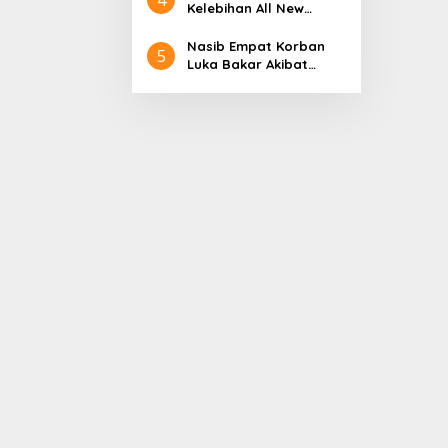
Aceh
Nol Kerajaan Aceh
Kelebihan All New
Darussalam
Terios
Nasib Empat Korban
5
Luka Bakar Akibat
Kebakaran Sumur
Minyak Milik PT.
Pertamina EP Ini kata
PT. Arjuna Petrogas
Indonesia