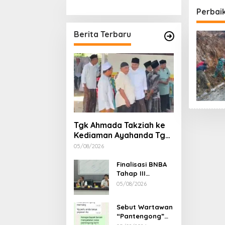
Stimulan Rumah
Etika, 
Perbaik
Gubern
Dimint
Berita Terbaru
Tgk Ahmada Takziah ke
Kediaman Ayahanda Tgk
Zumadi di Peudada
05/08/2026
Finalisasi BNBA
Tahap III
Dikebut, BPBD
05/08/2026
Aceh Tamiang
Libatkan Datok
Sebut Wartawan
Penghulu untuk
“Pantengong”
Vervali Stimulan
Saat