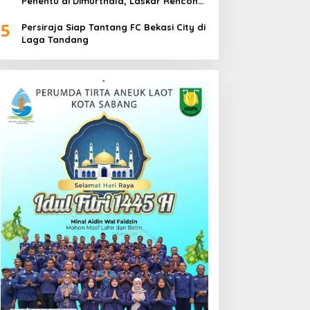
Penentu di Dimurthala, Laskar Rencong
Bidik Tiga Poin
5
Persiraja Siap Tantang FC Bekasi City di
Laga Tandang