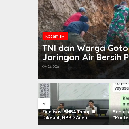
Kodam IM
TNI dan Warga Goto
Jaringan Air Bersih 
Gading
09/02/2026
«
Takziah ke
Finalisasi BNBA Tahap III
Sebut
yahanda Tgk
Dikebut, BPBD Aceh
“Pante
eudada
Tamiang Libatkan Datok
Dikonfi
Penghulu untuk Vervali
Diduga