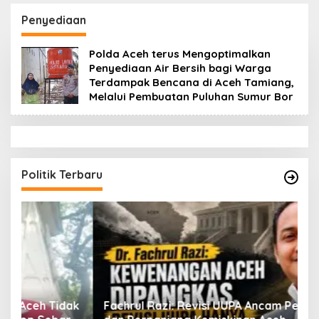
Datok Penghulu untuk
Aceh Diduga Langgar
Vervali Stimulan
Hukum & Etika,
Penyediaan
Rumah
DPR‑Provinsi,
Gubernur dan PLLDA
Polda Aceh terus Mengoptimalkan
Diminta Segera
Penyediaan Air Bersih bagi Warga
Bertindak
Terdampak Bencana di Aceh Tamiang,
Melalui Pembuatan Puluhan Sumur Bor
Politik Terbaru
ak
Fachrul Razi: Revisi UUPA Ancam Perdamaian
D